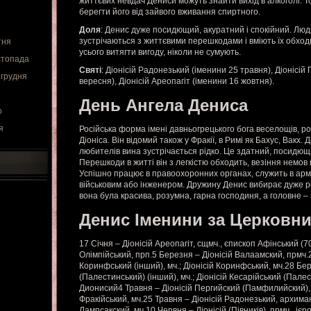
життєвих невдач Дениси можуть знайти вихід в алкоголі. 
берегти його від зайвого вживання спиртного.
Доля
: Денис дуже посидющий, акуратний і спокійний. Люди
зустрічаються з життєвими перешкодами і вміють їх обход
тня
усього витягти вигоду, ніколи не сумують.
стопада
Святі
: Діонісій Радонезький (іменини 25 травня), Діонісій
 грудня
вересня), Діонісій Ареопагіт (іменини 16 жовтня).
День Ангела Дениса
о
я
Російська форма імені давньогрецького бога веселощів, р
Діоніса. Він відомий також у Фракії, в Римі як Бахус, Вакх. 
любителів вина зустрічається рідко. Це здатний, посидю
Перешкоди в житті він з легкістю обходить, везіння немов
Успішно працює в правоохоронних органах, служить в арм
військовим або інженером. Дружину Денис вибирає дуже р
вона була красива, розумна, гарна господиня, а головне –
Денис Іменини за Церковн
17 Січня – Діонісій Ареопагіт, сщмч., єпископ Афінський (70
Олімпійський, прп.5 Березня – Діонісій Валаамский, прмч.
Коринфський (інший), мч.; Діонісій Коринфський, мч.28 Бер
(Палестинський) (інший), мч.; Діонісій Кесарійський (Пале
Дионисий4 Травня – Діонісій Пергийский (Памфилийский), 
Фракійський, мч.25 Травня – Діонісій Радонезький, архима
Лампсакский, мч.10 Червня – Діонісій (Півників), прмч., і