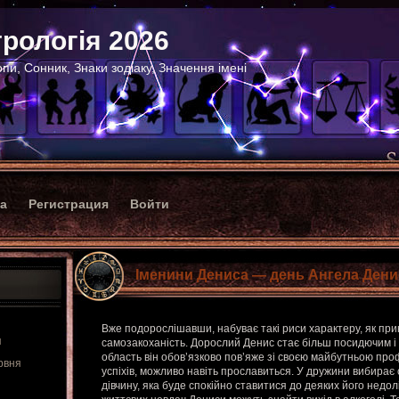
рологія 2026
пи, Сонник, Знаки зодіаку, Значення імені
ка
Регистрация
Войти
Іменини Дениса — день Ангела Дени
Вже подорослішавши, набуває такі риси характеру, як при
я
самозакоханість. Дорослий Денис стає більш посидючим і 
область він обов’язково пов’яже зі своєю майбутньою про
рвня
успіхів, можливо навіть прославиться. У дружини вибирає с
дівчину, яка буде спокійно ставитися до деяких його недолі