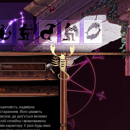
са
нциповість, надмірна
старанним. Його цікавить
фесією, де доб’ється великих
обі спокійну і врівноважену
ків характеру. У разі будь-яких