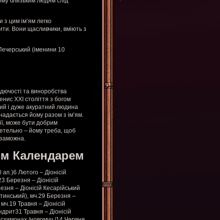
Тому близьким людям слід
 з цим ім’ям легко
ити. Вони щасливчики, вміють з
 Печерський (іменини 10
одючості та виноробства
Денис XXI століття з богом
щий і дуже акуратний людина
 надається йому разом з ім’ям.
ії, може бути добрим
етельно – йому треба, щоб
 заможна.
им Календарем
 ап.)6 Лютого – Діонісій
23 Березня – Діонісій
езня – Діонісій Кесарійський
стинський), мч.29 Березня –
мч.19 Травня – Діонісій
ндрит31 Травня – Діонісій
єросхимонах /новомуч./14 Червня