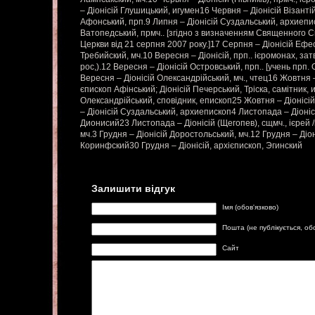
– Діонісій Глушицький, игумен16 Червня – Діонісій Візантій
Афонський, прп.9 Липня – Діонісій Суздальський, архиепи
Ватопедський, прмч.. [згідно з визначенням Священного 
Церкви від 21 серпня 2007 року.]17 Серпня – Діонісій Ефе
Требийский, мч.10 Вересня – Діонісій, прп.. ієромонах, зат
рос,).12 Вересня – Діонісій Островський, прп.. [учень прп
Вересня – Діонісій Олександрійський, мч., чтец16 Жовтня –
єпископ Афінський; Діонісій Печерський, Тріска, самітник,
Олександрійський, сповідник, епископ25 Жовтня – Діоніс
– Діонісій Суздальський, архиепископ4 Листопада – Діон
Дионисий23 Листопада – Діонісій (Щегопев), сщмч., ієрей /
мч.3 Грудня – Діонісій Доростольський, мч.12 Грудня – Діон
Коринфский30 Грудня – Діонісій, архієпископ, Эгинский
Залишити відгук
Імя (обов'язково)
Пошта (не публікується, об
Сайт