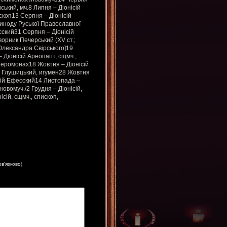
ський, мч.8 Липня – Діонісій
скоп13 Серпня – Діонісій
Синоду Руської Православної
сский31 Серпня – Діонісій
ворник Печерський (XV ст.;
. Олександра Свірського]19
 Діонісій Ареопагіт, сщмч.,
 иеромонах18 Жовтня – Діонісій
ій Глушицький, игумен28 Жовтня
ісій Ефесский14 Листопада –
новомуч./2 Грудня – Діонісій,
ісій, сщмч., єпископ,
ов'язково)