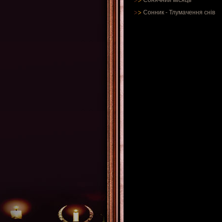
Сонячний місяць
Сонник
-
Тлумачення снів