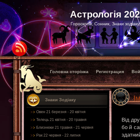
Астрологія 20
Гороскопи, Сонник, Знаки зодіаку
Головна сторінка
Регистрация
Вой
І
Знаки Зодіаку
Овен 21 березня - 20 квітня
Від др
Телець 21 квітня - 20 травня
бо й са
Близнюки 21 травня - 21 червня
здатний
Рак 22 червня - 22 липня