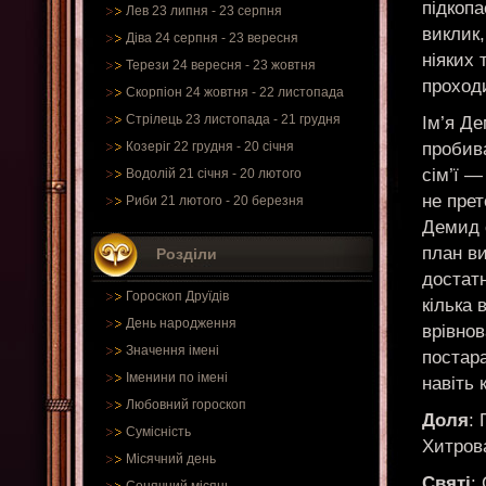
підкопа
Лев 23 липня - 23 серпня
виклик,
Діва 24 серпня - 23 вересня
ніяких 
Терези 24 вересня - 23 жовтня
проходи
Скорпіон 24 жовтня - 22 листопада
Стрілець 23 листопада - 21 грудня
Ім’я Д
пробив
Козеріг 22 грудня - 20 січня
сім’ї —
Водолій 21 січня - 20 лютого
не прет
Риби 21 лютого - 20 березня
Демид 
план ви
Розділи
достатн
Гороскоп Друїдів
кілька 
День народження
врівнов
Значення імені
постар
Іменини по імені
навіть 
Любовний гороскоп
Доля
:
Сумісність
Хитрова
Місячний день
Святі
: