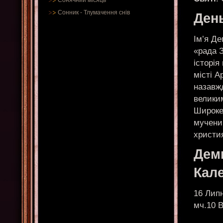
Сонячний місяць
Сонник
-
Тлумачення снів
Ден
Ім’я Д
«рада З
історія
місті А
назавж
великим
Широке
мучени
христи
Дем
Кал
16 Липн
мч.10 В