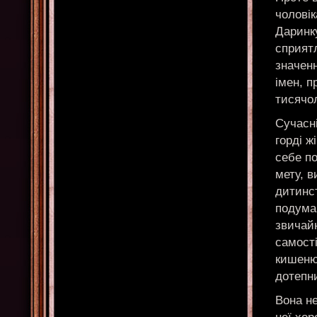
чоловік
Даринк
сприятл
значен
імен, п
тисячол
Сучасні
горді ж
себе по
мету, в
дитинст
подумай
звичайн
самості
кишеню
дотепн
Вона не