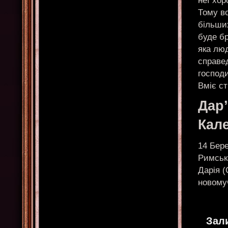
неї хор
Тому в
більших
буде бр
яка люд
справед
господ
Вміє с
Дар
Кал
14 Бере
Римська
Дарія (
новому
Зал