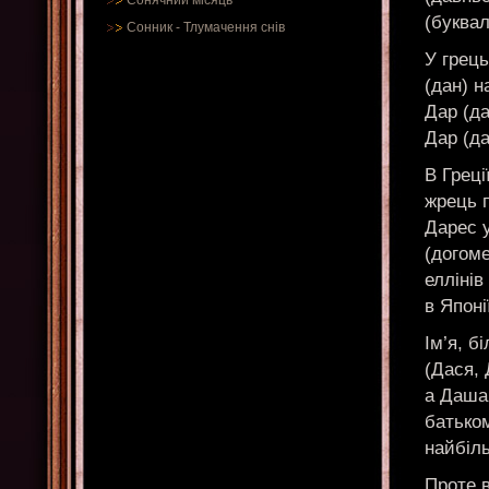
Сонячний місяць
(буквал
Сонник
-
Тлумачення снів
У грець
(дан) н
Дар (да
Дар (да
В Греці
жрець п
Дарес 
(догоме
еллінів
в Японі
Ім’я, б
(Дася, 
а Даша 
батьком
найбіль
Проте в