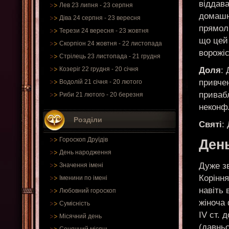
віддав
Лев 23 липня - 23 серпня
домашн
Діва 24 серпня - 23 вересня
прямол
Терези 24 вересня - 23 жовтня
що цей 
Скорпіон 24 жовтня - 22 листопада
ворожіс
Стрілець 23 листопада - 21 грудня
Доля
:
Козеріг 22 грудня - 20 січня
привчен
Водолій 21 січня - 20 лютого
привабл
Риби 21 лютого - 20 березня
неконф
Розділи
Святі
:
Гороскоп Друїдів
День
День народження
Дуже зв
Значення імені
Коріння
Іменини по імені
навіть
Любовний гороскоп
жіноча 
Сумісність
IV ст. 
Місячний день
(давньо