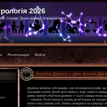
рологія 2026
пи, Сонник, Знаки зодіаку, Значення імені
ка
Регистрация
Войти
Іменини Данила — день Ангела Дан
Дружину вибирає собі швидко, але незабаром розуміє, що 
я
підтримки шлюбу. Дітей своїх любить і буде любити завжди
думку, прямий обов’язок дружини. У нього завжди кілька ш
рвня
— перший. Після першого шлюбу дітей більше не заводит
багато часу самому собі. Любить виїжджати на природу і п