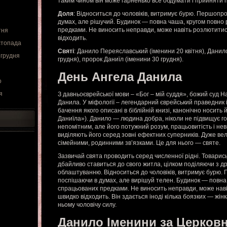
таким чином він може гарненько все обдумати і прийняти
Доля
: Відноситься до чоловіків, витримує бурю. Першопр
думах, але рішучий. Будинок — повна чаша, кругом повно
предками. Не виносить неправди, може навіть розлютитис
тня
відходить.
стопада
Святі
: Данило Переяславський (іменини 20 квітня), Данил
 грудня
грудня), пророк Даниїл (іменини 30 грудня).
День Ангела Данила
о
я
З давньоєврейської мови – «Бог – мій суддя», божий суд 
Данила. У міфології – легендарний єврейський праведник і
бачення якого описані в біблійній книзі, канонічно носить 
Даниїла»). Данило — людина добра, ніколи не підвищує го
непомітним, але його потужний розум, працьовитість і н
виділяють його серед зовні ефектних суперників. Дуже ве
сімейними, родинними зв’язками. Це для нього — святе.
Зазвичай свята проводить серед численної рідні. Товарись
дбайливо ставиться до свого житла, цілком поділяючи з д
облаштуванню. Відноситься до чоловіків, витримує бурю.
поспішаючи в думах, але вирішуй телен. Будинок — повна
спрацьованих предками. Не виносить неправди, може наві
швидко відходить. Він здається іноді кілька боязких — жін
ньому чоловічу силу.
Данило Іменини за Церков