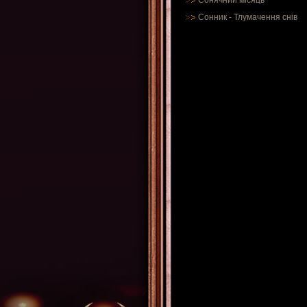
Сонячний місяць
Сонник
-
Тлумачення снів