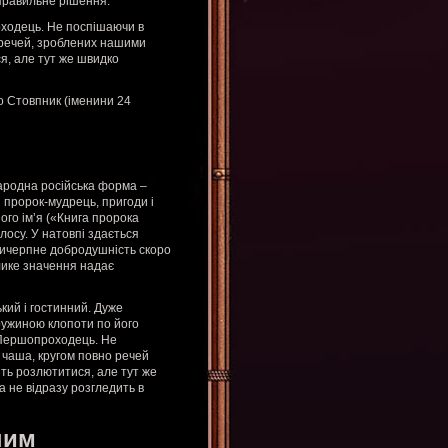
 правильне рішення.
оходець. Не поспішаючи в
 речей, зроблених нашими
я, але тут же швидко
о Стовпник (іменини 24
Народна російська форма –
 пророк-мудрець, пригоди і
його ім’я («Книга пророка
лосу. У натовпі здається
евичерпне добродушність скоро
лике значення надає
кий і гостинний. Дуже
ружиною клопоти по його
 Першопроходець. Не
 чаша, кругом повно речей
ть розлютитися, але тут же
ка не відразу розгледить в
ним