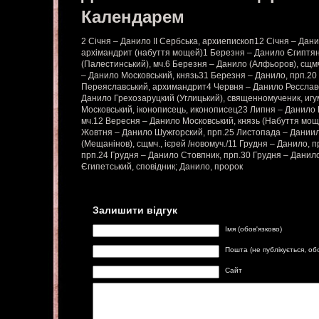
Календарем
2 Січня – Данило II Сербська, архиепископ12 Січня – Дан
архімандрит (набуття мощей)1 Березня – Данило Єгиптян
(Палестинський), мч.6 Березня – Данило (Алфьоров), сщмч
– Данило Московський, князь31 Березня – Данило, прп.20
Переяславський, архимандрит4 Червня – Данило Ресславс
Данило Грехозаруцкий (Углицький), священномученик, иг
Московський, іконописець, иконописец23 Липня – Данило 
мч.12 Вересня – Данило Московський, князь (Набуття мощ
Жовтня – Данило Шужгорский, прп.25 Листопада – Дании
(Мещанінов), сщмч., ієрей /новомуч./11 Грудня – Данило, 
прп.24 Грудня – Данило Стовпник, прп.30 Грудня – Данило
Єгипетський, сповідник; Данило, пророк
Залишити відгук
Імя (обов'язково)
Пошта (не публікується, об
Сайт