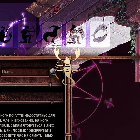
ила
його почуттів недостатньо для
. Але їх виховання, на його
любів, запам’ятовується з яких
ь. Данило звик присвячувати
роводити час на самоті. Тільки