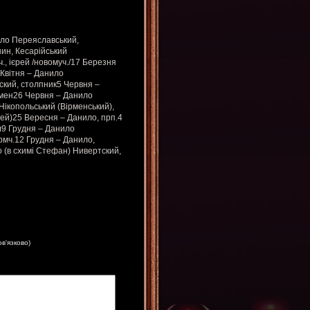
ило Переяславський,
ин, Кесарійський
., ієрей /новомуч./17 Березня
 Квітня – Данило
кий, столпник5 Червня –
умен26 Червня – Данило
Нікопольський (Вірменський),
ей)25 Вересня – Данило, прп.4
л9 Грудня – Данило
прмч.12 Грудня – Данило,
 (в схимі Стефан) Нивертский,
ов'язково)