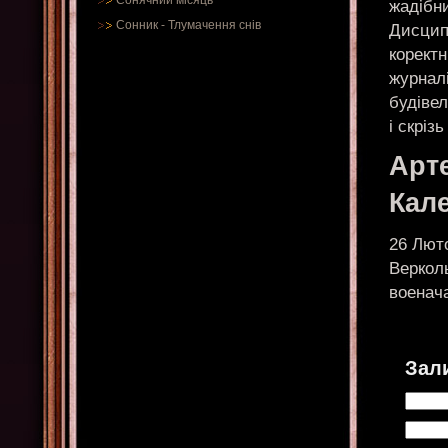
Сонячний місяць
жадібн
Сонник
-
Тлумачення снів
Дисцип
коректн
журнал
будівел
і скріз
Арт
Кал
26 Лют
Верколь
военач
Зал