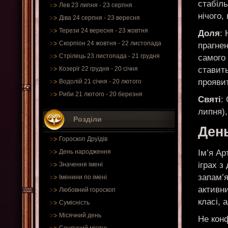
стабіл
Лев 23 липня - 23 серпня
нічого,
Діва 24 серпня - 23 вересня
Терези 24 вересня - 23 жовтня
Доля
:
Скорпіон 24 жовтня - 22 листопада
прагне
Стрілець 23 листопада - 21 грудня
самого
ставить
Козеріг 22 грудня - 20 січня
прояви
Водолій 21 січня - 20 лютого
Риби 21 лютого - 20 березня
Святі
:
липня),
Розділи
Ден
Гороскоп Друїдів
Ім’я Ар
День народження
іграх з
Значення імені
запам’
Іменини по імені
активни
Любовний гороскоп
класі, 
Сумісність
Місячний день
Не конф