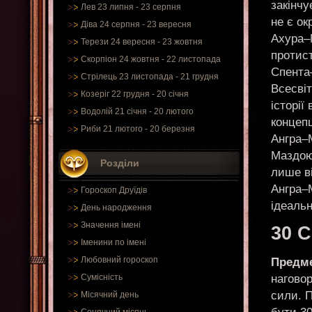
закінч
Лев 23 липня - 23 серпня
не є ок
Діва 24 серпня - 23 вересня
Ахура–М
Терези 24 вересня - 23 жовтня
протист
Скорпіон 24 жовтня - 22 листопада
Спента
Стрілець 23 листопада - 21 грудня
Всесвіт
Козеріг 22 грудня - 20 січня
історії
Водолій 21 січня - 20 лютого
концепц
Риби 21 лютого - 20 березня
Ангра–
Маздою.
Розділи
лише в
Ангра–
Гороскоп Друїдів
ідеальн
День народження
Значення імені
30 
Іменини по імені
Любовний гороскоп
Предме
нагово
Сумісність
сили. П
Місячний день