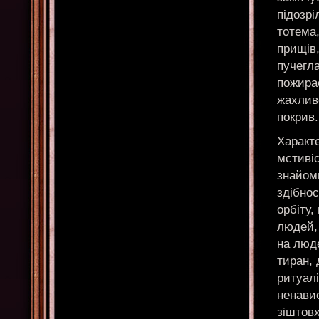
підозрі
тотема,
прищів,
пучегла
пожирає
жахливо
покрив.
Характе
мстивіс
знайоми
здібнос
орбіту,
людей, 
на люд
тиран, 
ритуалі
ненави
зіштов