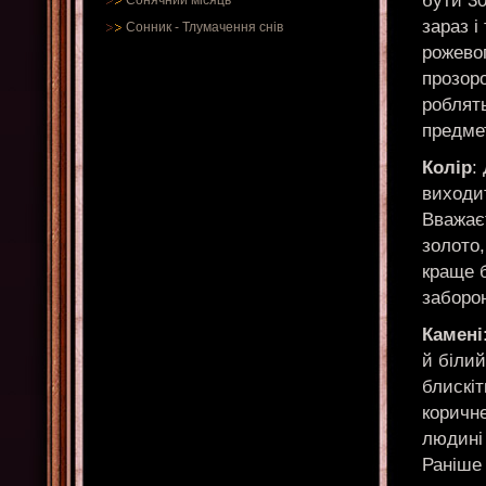
бути 30
Сонячний місяць
зараз і
Сонник
-
Тлумачення снів
рожевог
прозоро
роблять
предмет
Колір
:
виходит
Вважає
золото,
краще б
заборо
Камені
й білий
блискі
коричне
людині 
Раніше