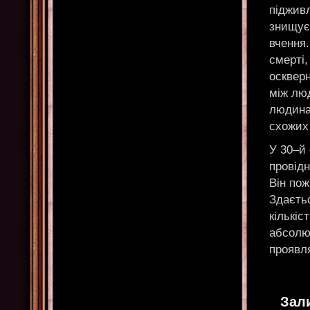
підживл
знищує
вчення.
смерті,
оскверн
між лю
людина
схожих 
У 30–й
провідн
Він пож
Здаєтьс
кількіс
абсолют
проявл
Зал