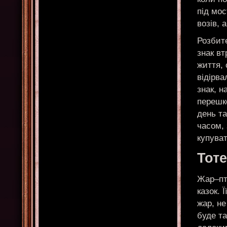
під мос
возів, 
Розбите
знак вт
життя, 
відірва
знак, н
перешко
день та
часом, 
купуват
Тот
Жар–пт
казок. 
жар, не
буде та