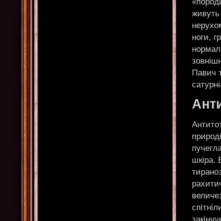
«породи
живуть 
нерухом
ноги, г
нормал
зовнішн
Павич т
сатурні
Ант
Антито
природі
пучегла
шкіра. 
тираноз
рахитич
величез
спітніл
закінчу