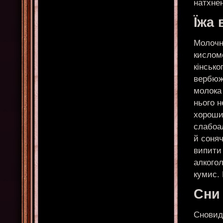
натхне
Їжа 
Молочн
кислом
кінсько
вербюж
молока
нього н
хороши
слабоал
й соня
випити
алкогол
кумис.
Сни
Сновид