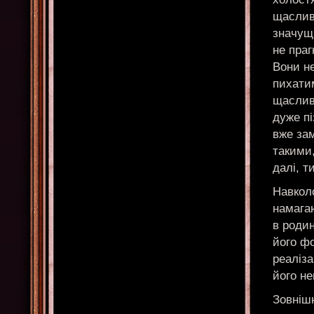
щаслив
значущ
не праг
Вони не
пихатим
щасливі
дуже пі
вже за
такими,
далі, т
Навколо
намагаю
в родин
його фо
реаліза
його не
Зовнішн