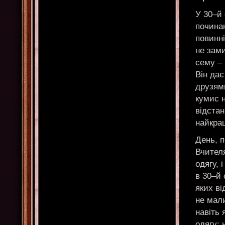
У 30–й 
почина
повинні
не зами
сему – 
Він дає
друзями
кумис н
відстан
найкра
День, п
Вчител
одягу, 
в 30–й 
яких ві
не мали
навіть 
одягу: 