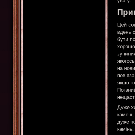
увагу.
При
Цей со
вдень 
бути по
хорошо
зупинил
якогось
на нови
пов’яза
якщо го
Поганий
нещаст
Дуже х
камені,
дуже по
камінь,