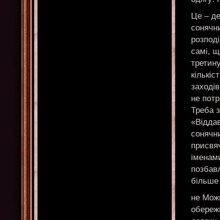
Це – д
сонячн
розподі
самі, щ
третин
кількіс
заходів
не потр
Треба з
«Віддав
сонячн
присвя
іменами
позбавл
більше 
не Можн
обереж