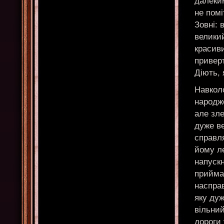
далеким
не помі
Зовні: 
великий
красив
приверт
Діють, 
Навколо
народж
але зле
дуже ве
справля
йому ле
напускн
приймаю
насправ
яку дуж
вільний
дороги 