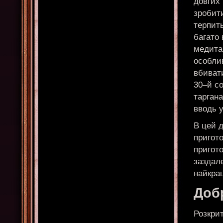
довгих 
зробити
терпить
багато
медитац
особлив
вбивати
30–й с
таргана
вводь у
В цей д
пригото
пригото
заздале
найкра
Доб
Розкрит