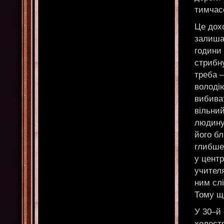
тимчасо
Це дохо
залишає
години 
стрибну
треба –
володі
вибиват
вільний
людину 
його бл
глибше,
у центр
учителя
ним слі
Тому що
У 30–й
холост