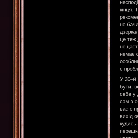
несподі
кінця. 
рекомен
не бачи
дзеркал
це теж 
нещасть
немає 
особлив
є проб
У 30–й
бути, в
себе у 
сам з с
вас є п
вихід о
кудись
перешко