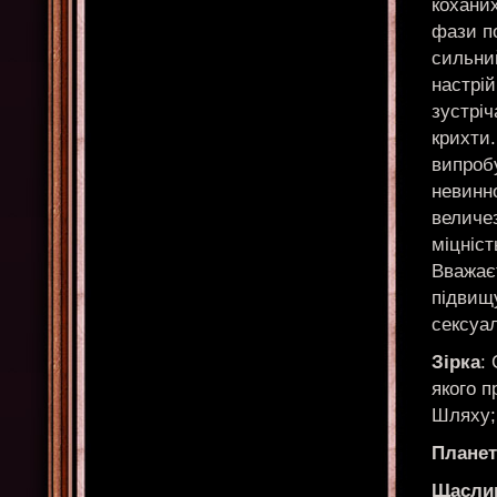
коханих
фази по
сильний
настрій
зустріч
крихти.
випробу
невинно
величез
міцніст
Вважає
підвищу
сексуал
Зірка
:
якого п
Шляху; 
Планет
Щаслив