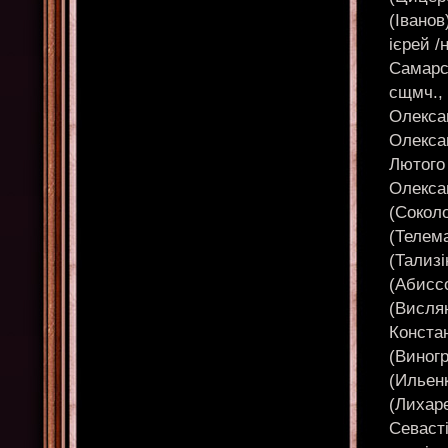
(Іванов
ієрей /
Самарс
сщмч., 
Олексан
Олекса
Лютого 
Олексан
(Соколо
(Телема
(Тализі
(Абиссо
(Вислян
Конста
(Виногр
(Ильенк
(Лихаре
Севасті