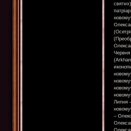
святих
патріар
новомуч
Олексан
(Осетрі
(Преобр
Олекса
Червня
(Arkhan
иконопи
новомуч
новомуч
новомуч
новому
Липня –
новому
– Олекс
Олексан
Олексан