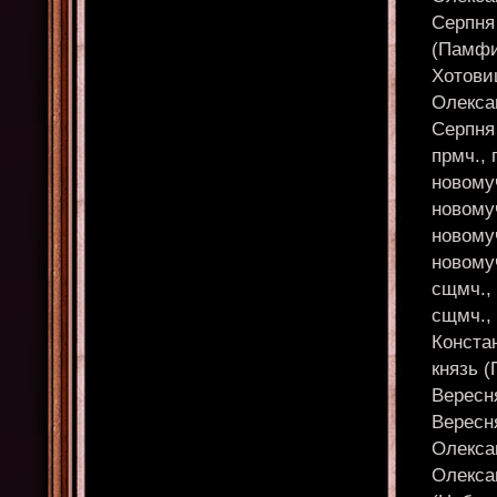
Серпня
(Памфи
Хотовиц
Олексан
Серпня
прмч., 
новомуч
новомуч
новомуч
новомуч
сщмч., 
сщмч., 
Конста
князь 
Вересн
Вересня
Олексан
Олекса