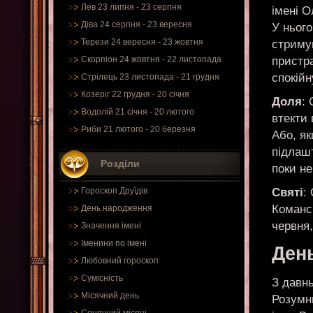
Лев 23 липня - 23 серпня
імені О
Діва 24 серпня - 23 вересня
У ньог
Терези 24 вересня - 23 жовтня
стримув
пристра
Скорпіон 24 жовтня - 22 листопада
спокійн
Стрілець 23 листопада - 21 грудня
Козеріг 22 грудня - 20 січня
Доля
:
Водолій 21 січня - 20 лютого
втекти 
Риби 21 лютого - 20 березня
Або, як
підлашт
Розділи
поки не
Святі
:
Гороскоп Друїдів
Команс
День народження
червня,
Значення імені
Іменини по імені
Ден
Любовний гороскоп
Сумісність
З давнь
Місячний день
Розумни