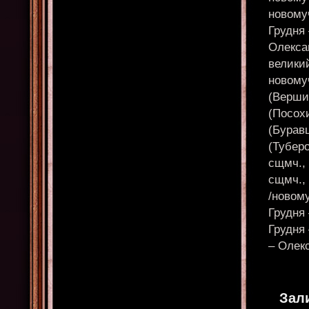
новомуч
Грудня 
Олексан
великий
новому
(Вершин
(Посохи
(Буравц
(Туберо
сщмч.,
сщмч., 
/новому
Грудня 
Грудня 
– Олекс
Зал