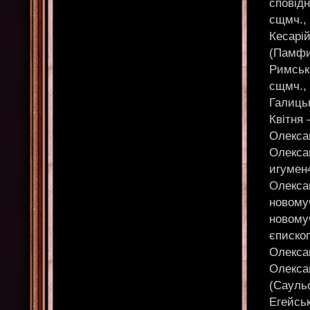
сповідн
сщмч.,
Кесарі
(Памфи
Римськ
сщмч., 
Галицьк
Квітня 
Олексан
Олекса
игумен
Олексан
новомуч
новому
єписко
Олекса
Олексан
(Саульс
Егейсь