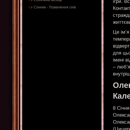
Сонячний місяць
ігри. В
Сонник
-
Тлумачення снів
Контакт
стражд
життєв
Це ім’я
темпер
відверт
для цьо
імені в
– люб’я
внутріш
Оле
Кал
8 Січня
Олексан
Олексан
(Цицеро