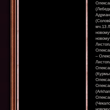
Олексан
(Лебедє
Адриан
(Соловй
мч.13 Л
новомуч
новомуч
Листопа
Олексан
– Олекс
Листопа
Олексан
(Курмы
Олекса
Олекса
(Arkhan
Олексан
(Чекало
новомуч