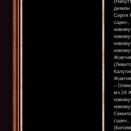
(Набут
диякон 
Сергія 
сщмч., 
новомуч
новомуч
новомуч
новомуч
Жовтня
(Левитс
Калутий
Жовтня
– Олекс
мч.24 Ж
новомуч
новомуч
Семипа
сщмч.,
(Богояв