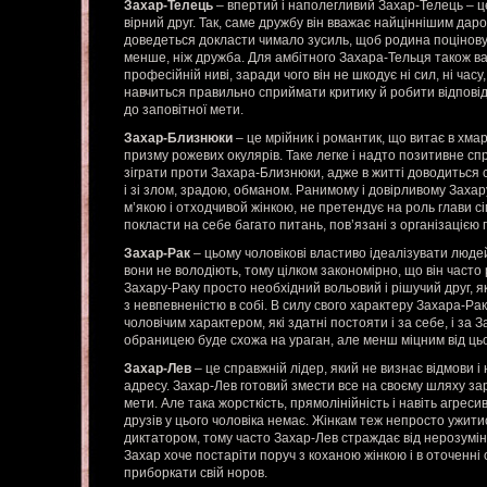
Захар-Телець
– впертий і наполегливий Захар-Телець – це
вірний друг. Так, саме дружбу він вважає найціннішим даро
доведеться докласти чимало зусиль, щоб родина поцінову
менше, ніж дружба. Для амбітного Захара-Тельця також в
професійній ниві, заради чого він не шкодує ні сил, ні часу,
навчиться правильно сприймати критику й робити відповідн
до заповітної мети.
Захар-Близнюки
– це мрійник і романтик, що витає в хмар
призму рожевих окулярів. Таке легке і надто позитивне с
зіграти проти Захара-Близнюки, адже в житті доводиться с
і зі злом, зрадою, обманом. Ранимому і довірливому Заха
м’якою і отходчивой жінкою, не претендує на роль глави с
покласти на себе багато питань, пов’язані з організацією 
Захар-Рак
– цьому чоловікові властиво ідеалізувати людей
вони не володіють, тому цілком закономірно, що він часто
Захару-Раку просто необхідний вольовий і рішучий друг,
з невпевненістю в собі. В силу свого характеру Захара-Ра
чоловічим характером, які здатні постояти і за себе, і за 
обраницею буде схожа на ураган, але менш міцним від цьо
Захар-Лев
– це справжній лідер, який не визнає відмови і
адресу. Захар-Лев готовий змести все на своєму шляху за
мети. Але така жорсткість, прямолінійність і навіть агреси
друзів у цього чоловіка немає. Жінкам теж непросто ужит
диктатором, тому часто Захар-Лев страждає від нерозумін
Захар хоче постаріти поруч з коханою жінкою і в оточенні 
приборкати свій норов.