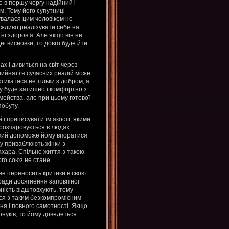
 в першу чергу надійний і
м. Тому його супутниці
валася цим чоловіком не
ажливо реалізувати себе на
 ні здоров’я. Але якщо він не
і висновки, то довго буде йти
ах і дивиться на світ через
прийняття сучасних реалій може
тикатися не тільки з добром, а
ру буде затишно і комфортно з
імейства, але при цьому готової
побуту.
 і приписувати їм якості, якими
 розчаровується в людях.
 який допоможе йому впоратися
ку приваблюють жінки з
Захара. Спільне життя з такою
го союз не стане.
 не переносить критики в свою
ради досягнення заповітної
вність відштовхують, тому
ися з таким безкомпромісним
ня і повного самотності. Якщо
онуків, то йому доведеться