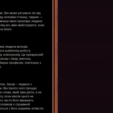
о. Він може рятувати ліс від
від чоловіка-п’яниці, тварин —
аємниця імені приховує людини
яку річ, вміє майструвати, знає
на благо.
 Така людина володіє
вати шаблонну роботу,
ку, електроніку. Це прекрасний
инар і лікар, вчитель,
бирає професію, пов’язану з
а.
ргою. Захар – людина з
и. Він багато чого прощає
 слова, який звик діяти, а не
у, хоча ніколи цього не
чого часто його вважають
ловікові є справжній
уються з його шармом, м’якістю