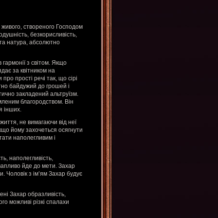
го живого, створеного Господом
одушність, безкорисливість,
гата натура, абсолютно
 гармонії з світом. Якщо
дає за квітником на
 про прості речі так, що сірі
тно байдужий до грошей і
етично закладений альтруїзм.
мленим благородством. Він
я інших.
життя, не вимагаючи від неї
якщо йому захочеться осягнути
стати наполегливим і
ть, наполегливість,
квапливо йде до мети. Захар
. Чоловік з ім’ям Захар будує
мені Захар образливість,
ого можливі різкі спалахи