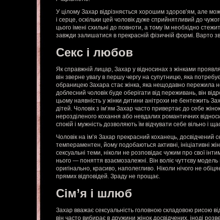
У цілому Захар відрізняється хорошим здоров’ям, але мож
і серце, оскільки цей чоловік дуже сприйнятливий до чужог
цього імені схильні до повноти, а тому їм необхідно стежи
завжди залишатися в прекрасній фізичній формі. Варто зве
Секс і любов
Як справжній лицар, Захар у відносинах з жінками проявляє
він зверне увагу в першу чергу на супутницю, яка потребує 
обраницею Захара стає жінка, яка нещодавно пережила не
доблесний чоловік буде оберігати від переживань, він відро
цьому наявність у жінки дитини анітрохи не бентежить За
дітей. Чоловік з ім’ям Захар часто привертає до себе жіно
нерозділеного кохання або невдалих романтичних відноси
спокій і мужність дозволяють їм відчувати себе вільно і ща
Чоловік на ім’я Захар прекрасний коханець, досвідчений с
темпераментен, йому подобаються активні, ініціативні жі
сексуальні теми, ніколи не розповідає чужим про свої інти
нього — поняття взаємозалежні. Він воліє чуттєву модель 
оригінально, красиво, наполегливо. Ніколи нічого не обіця
прямих відповідей. Зраду не прощає.
Сім’я і шлюб
Захар вважає сексуальність головною складовою рисою відн
він часто вибирає в дружини жінок досвідчених, іноді роз