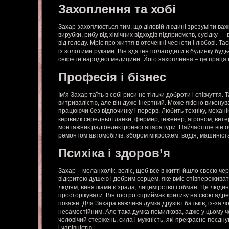
Захоплення та хобі
Захар захоплюється тим, що діловій людині зрозуміти важк
вирубки, рибу від хімічних відходів підприємств, сусідку — 
від голоду. Мріє про життя в оточенні чесноти і любові. Т
із золотими руками. Він здатен полагодити в будинку будь-
секрети народної медицини. Його захоплення – це праця 
Професія і бізнес
Ім’я Захар таїть в собі риси не тільки доброти і співчуття.
витривалістю, але він дуже інертний. Може якісно викону
працюючи без відпочинку і перерв. Любить техніку, механі
керівник середньої ланки, фермер, інженер, агроном, ветер
монтажник радіоелектронної апаратури. Найчастіше він о
ремонтом автомобілів, збором мікросхем, водія, машиніст
Психіка і здоров’я
Захар – меланхолік, воліє, щоб все в житті йшло своєю че
відкритою душею і добрим серцем, яке вміє співпереживат
людям, винятками є зрада, лицемірство і обман. Це людина
просторікувати. Він гостро сприймає критику на свою адрес
покаже. Для Захара важлива думка друзів і батьків, із-за 
несамостійним. Але така думка помилкова, адже у цьому чо
чоловічий стержень, сила і мужність, які прекрасно поєдн
і чарівністю.