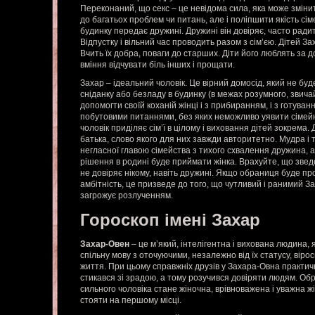
Переконаний, що секс – це невідома сила, яка може зміни
до багатьох проблем чи питань, але і поліпшити якість сі
будинку передає дружині. Дружині він довіряє, часто ради
Відпустку і вільний час проводить разом з сім’єю. Дітей За
Вчить їх добра, поваги до старших. Діти його люблять за д
вміння відчувати біль інших і прощати.
Захар – ідеальний чоловік. Це вірний домосід, який не буд
сніданку або безладу в будинку (в межах розумного, звича
допомогти своїй коханій жінці і з прибиранням, і з готуван
побутовими питаннями, без яких неможливо уявити сімейн
чоловік приділяє сім’ї в цілому і виховання дітей зокрема.
батька, слово якого для них завжди авторитетно. Мудра і
негласної главою сімейства з тихого схвалення дружина, а
рішення в родині буде приймати жінка. Врахуйте, що зве
не довіряє нікому, навіть дружині. Якщо обраниця буде пр
амбітність, це призведе до того, що чутливий і ранимий За
загрожує розлученням.
Гороскоп імені Захар
Захар-Овен
– це м’який, інтелігентна і вихована людина, 
спільну мову з оточуючими, незалежно від їх статусу, віро
життя. При цьому справжніх друзів у Захара-Овна практичн
стикався зі зрадою, а тому розучився довіряти людям. Об
сильного чоловіка стане жіночна, врівноважена і уважна жі
стояти на першому місці.