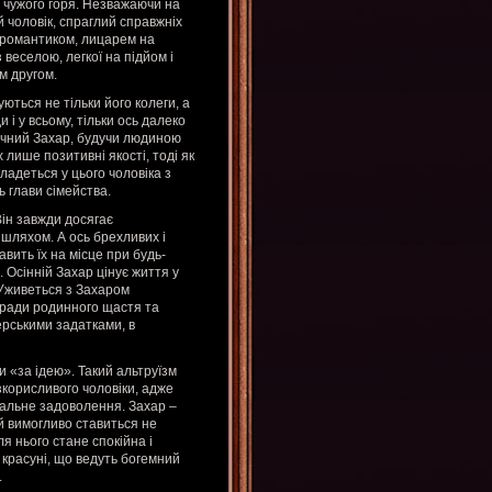
 чужого горя. Незважаючи на
й чоловік, спраглий справжніх
 і романтиком, лицарем на
веселою, легкої на підйом і
м другом.
ються не тільки його колеги, а
 і у всьому, тільки ось далеко
річний Захар, будучи людиною
лише позитивні якості, тоді як
кладеться у цього чоловіка з
 глави сімейства.
Він завжди досягає
шляхом. А ось брехливих і
вить їх на місце при будь-
. Осінній Захар цінує життя у
. Уживеться з Захаром
аради родинного щастя та
ерськими задатками, в
и «за ідею». Такий альтруїзм
зкорисливого чоловіки, адже
іальне задоволення. Захар –
й вимогливо ставиться не
я нього стане спокійна і
і красуні, що ведуть богемний
.