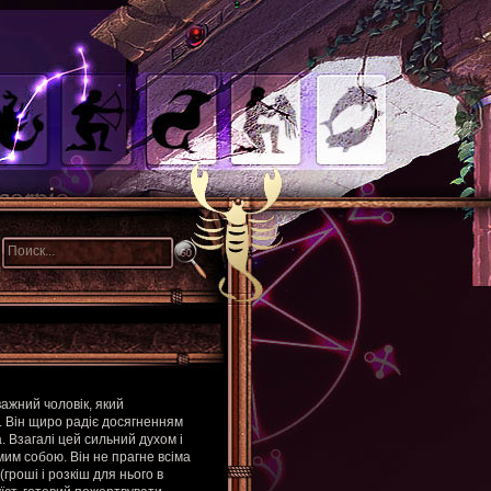
ажний чоловік, який
 Він щиро радіє досягненням
. Взагалі цей сильний духом і
амим собою. Він не прагне всіма
роші і розкіш для нього в