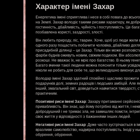
Характер імені Захар
Енергетика імені сприятлива і несе в собі повага до всьо
на Землі. Захар володіє такими рисами характеру, як добр
гостинність, дбайливість, чуйність і поступливість. Це ба
позбавлена користі, заздрості, злості.
Він любить природу, ліс, тварин. Хоче, щоб усі люди жили в
одного разу пощастить побачити чоловіка, дбайливо догля
присадибній ділянці – це Захар. Тільки він може розповісти
фарби буднів оживуть новим, свіжим подихом. Він абсолю
розкоші. Не вважає їх, не мріє про багатство. В ньому ген
Багато вчинки такої людини можна пояснити тільки усвідо
ніколи не робить для себе те, що великодушно виконує дл
Володар імені Захар здатний спокійно і щасливо прожити 
подарунків долі, земних радощів і людських амбіцій. Але 
інший, змагальний світ, доведеться навчитися твердості, 
практичним.
Позитивні риси імені Захар
: Захару притаманні серйозніс
привабливість. Він знає, що йому потрібно від життя, і не
добродушний і не тримає зла, не замишляє помсти, інтриги
своє життя у відповідності з бажаннями інших людей.
Негативні риси імені Захар
: Дуже часто зустрічається в і
вразливе самолюбство, надмірна поступливість. Іноді у нь
обурення, обурення.