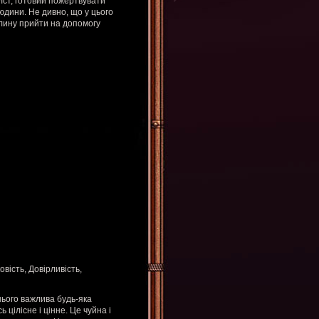
їст, готовий пожертвувати
юдини. Не дивно, що у цього
вилину прийти на допомогу
овість, Довірливість,
нього важлива будь-яка
 цілісне і цінне. Це чуйна і