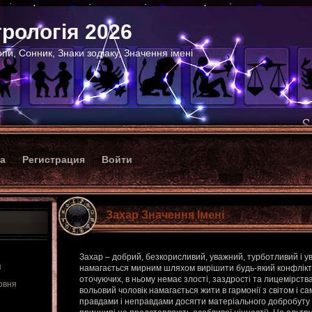
рологія 2026
пи, Сонник, Знаки зодіаку, Значення імені
ка
Регистрация
Войти
Захар Значення Імені
Захар – добрий, безкорисливий, уважний, турботливий і ув
я
намагається мирним шляхом вирішити будь-який конфлікт.
оточуючих, в ньому немає злості, заздрості та лицемірства
рвня
вольовий чоловік намагається жити в гармонії з світом і с
правдами і неправдами досягти матеріального добробуту (г