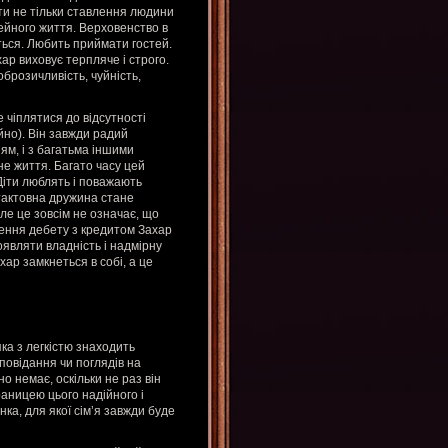
ти не тільки ставлення людини
мейного життя. Верховенство в
ться. Любить приймати гостей.
хар виховує терпляче і строго.
оброзичливість, чуйність,
е чіплятися до відсутності
йно). Він завжди радий
ням, і з багатьма іншими
е життя. Багато часу цей
 Діти люблять і поважають
 тактовна дружина стане
ле це зовсім не означає, що
дення дебету з кредитом Захар
оявляти владність і надмірну
хар замкнеться в собі, а це
яка з легкістю знаходить
сповідання чи поглядів на
о немає, оскільки не раз він
раницею цього надійного і
нка, для якої сім’я завжди буде