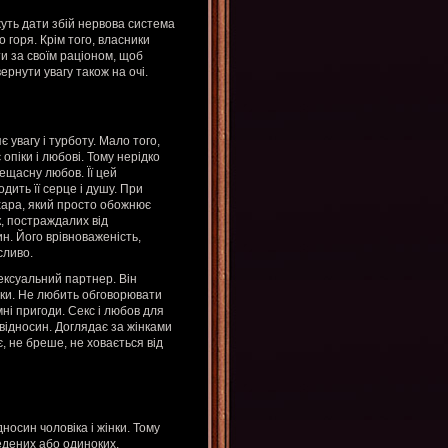
уть дати збій нервова система
о горя. Крім того, власники
ти за своїм раціоном, щоб
рнути увагу також на очі.
 увагу і турботу. Мало того,
опіки і любові. Тому нерідко
щасну любов. Її цей
дить її серце і душу. При
хара, який просто обожнює
к, постраждалих від
н. Його врівноваженість,
сливо.
ексуальний партнер. Він
нки. Не любить обговорювати
мні пригоди. Секс і любов для
відносин. Доглядає за жінками
є, не бреше, не ховається від
осин чоловіка і жінки. Тому
ведених або одиноких.