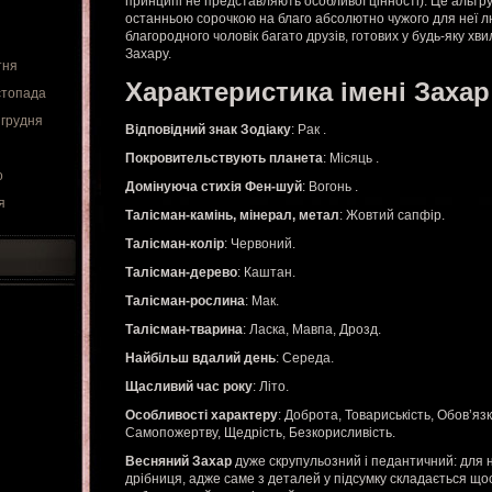
принципі не представляють особливої цінності). Це альтру
останньою сорочкою на благо абсолютно чужого для неї л
благородного чоловік багато друзів, готових у будь-яку х
Захару.
тня
Характеристика імені Захар
стопада
 грудня
Відповідний знак Зодіаку
: Рак .
Покровительствують планета
: Місяць .
о
Домінуюча стихія Фен-шуй
: Вогонь .
я
Талісман-камінь, мінерал, метал
: Жовтий сапфір.
Талісман-колір
: Червоний.
Талісман-дерево
: Каштан.
Талісман-рослина
: Мак.
Талісман-тварина
: Ласка, Мавпа, Дрозд.
Найбільш вдалий день
: Середа.
Щасливий час року
: Літо.
Особливості характеру
: Доброта, Товариськість, Обов’язк
Самопожертву, Щедрість, Безкорисливість.
Весняний Захар
дуже скрупульозний і педантичний: для 
дрібниця, адже саме з деталей у підсумку складається щось