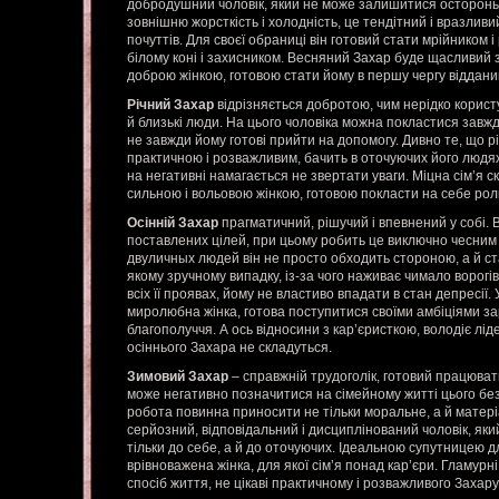
добродушний чоловік, який не може залишитися осторонь
зовнішню жорсткість і холодність, це тендітний і вразливи
почуттів. Для своєї обраниці він готовий стати мрійником
білому коні і захисником. Весняний Захар буде щасливий з 
доброю жінкою, готовою стати йому в першу чергу віддани
Річний Захар
відрізняється добротою, чим нерідко користу
й близькі люди. На цього чоловіка можна покластися завжди
не завжди йому готові прийти на допомогу. Дивно те, що 
практичною і розважливим, бачить в оточуючих його людях 
на негативні намагається не звертати уваги. Міцна сім’я с
сильною і вольовою жінкою, готовою покласти на себе роль
Осінній Захар
прагматичний, рішучий і впевнений у собі. 
поставлених цілей, при цьому робить це виключно чесним 
двуличных людей він не просто обходить стороною, а й ста
якому зручному випадку, із-за чого наживає чимало ворогів
всіх її проявах, йому не властиво впадати в стан депресії
миролюбна жінка, готова поступитися своїми амбіціями з
благополуччя. А ось відносини з кар’єристкою, володіє лід
осіннього Захара не складуться.
Зимовий Захар
– справжній трудоголік, готовий працюват
може негативно позначитися на сімейному житті цього бе
робота повинна приносити не тільки моральне, а й матер
серйозний, відповідальний і дисциплінований чоловік, яки
тільки до себе, а й до оточуючих. Ідеальною супутницею дл
врівноважена жінка, для якої сім’я понад кар’єри. Гламурн
спосіб життя, не цікаві практичному і розважливого Захару