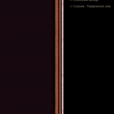
Сонячний місяць
Сонник
-
Тлумачення снів