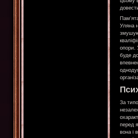
цьому в
довести
Пам’ят
Уляна н
змушую
кваліфі
опори. 
буде до
впевнен
однодум
організ
Псих
За типо
незалеж
охаракт
перед 
вона і 