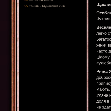
Сонячний місяць
Щаслив
Сонник
-
Тлумачення снів
Особли
Чутливі
Веснян
легко с
багато
жінки в
часто д
цілому 
«улюбл
Річна 
доброс
припис
мають, 
Уляна н
доля в
не здат