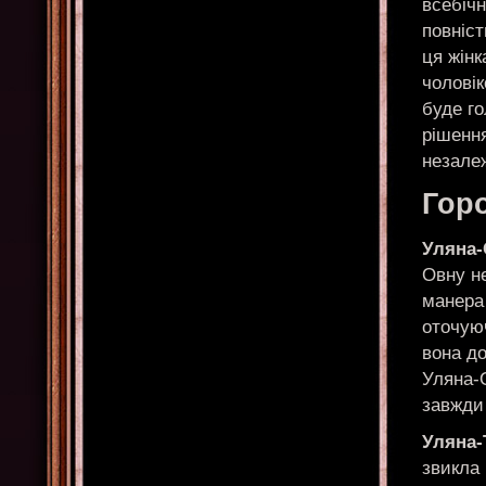
всебічн
повніст
ця жінк
чолові
буде го
рішення
незалеж
Горо
Уляна
Овну не
манера
оточуюч
вона до
Уляна-О
завжди
Уляна
звикла