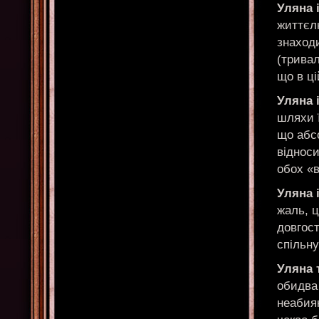
Уляна 
життєлю
знаход
(тривал
що в ці
Уляна 
шляхи ї
що абсо
відноси
обох «в
Уляна і
жаль, 
довгост
спільну
Уляна 
обидва
неабия