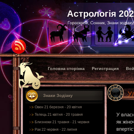
Астрологія 20
Гороскопи, Сонник, Знаки зодіаку
Головна сторінка
Регистрация
Вой
У
Знаки Зодіаку
Овен 21 березня - 20 квітня
У власн
Телець 21 квітня - 20 травня
як жіно
Близнюки 21 травня - 21 червня
впертіс
Рак 22 червня - 22 липня