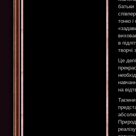
батьки 
співпе
тонко і
«задави
вихован
в підлі
творчі 
Це делі
прекрас
необхі
навчанн
на відт
Таємниц
предста
абсолют
Природ
реалізу