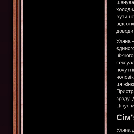
шанува
холодна
бути не
відсотк
доводит
Уляна 
єдиного
ніжного
сексуал
почутті
чоловік
ця жінк
Пристр
зраду. 
Цінує м
Сім’
Уляна д