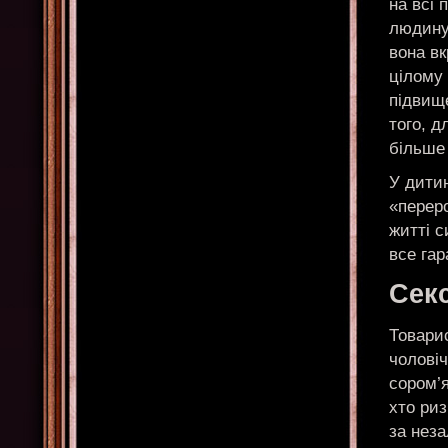
на всі 
людину 
вона вк
цілому 
підвище
того, 
більше 
У дитин
«перер
житті 
все га
Сек
Товари
чоловіч
сором’я
хто риз
за неза