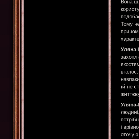
Вона щ
користу
подобає
Тому н
причом
характ
Уляна-
захопл
якостям
вголос.
навпаки
їй не с
життєв
Уляна
людині
потрібн
і врівн
оточуюч