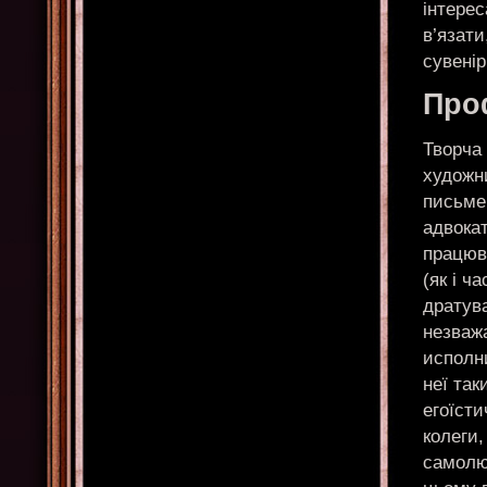
інтерес
в’язати
сувенір
Проф
Творча 
художни
письмен
адвокат
працюва
(як і ч
дратува
незважа
исполни
неї так
егоїсти
колеги,
самолю