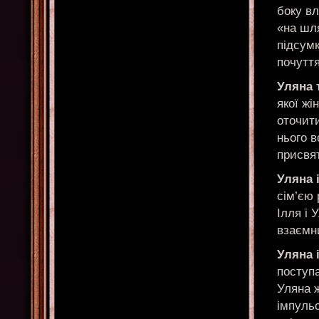
боку вл
«на шля
підсумк
почуття
Уляна т
якої жі
оточит
нього в
присвят
Уляна 
сім’єю 
Ілля і 
взаємн
Уляна 
поступ
Уляна ж
імпульс