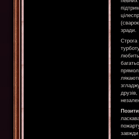
певних
підтрим
цілесп
(сварок
зради.
Строга
турботу
любить 
багатьо
прямолі
лякають
згладжу
друзів,
незале
Позити
ласкава
пожарту
завжди 