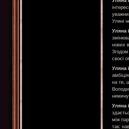
Уляна 
інтерес
уважний
Уляні н
Уляна 
змінюва
нових в
Згодом
своєї о
Уляна 
амбіці
на те, 
Володи
неминуч
Уляна 
здаєть
між па
так: на