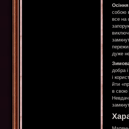
Осіння
собою в
все на 
запорук
виключе
замкнут
пережи
дуже н
Зимова
добра і
і корис
йти «пр
в свою 
Невдачі
замкнут
Хара
Маленьк