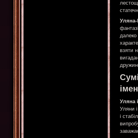
лестощі
статечн
Уляна
фантаз
далеко 
характе
взяти н
вигадан
дружин
Сумі
іме
Уляна 
Уляни і
і стабі
випробу
заважа