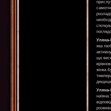
прислух
самотно
розладі
необхід
спілкув
погляд
Уляна
яка лю
активну
що весе
врівнов
жінка б
темпера
дещицю
Уляна
наївна 
відпові
розвива