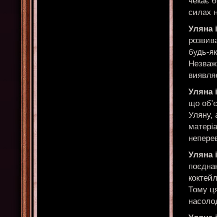
чекає б
силах н
Уляна 
розвива
будь-як
Незважа
виявля
Уляна і
що об’є
Уляну, 
матеріа
непере
Уляна 
поєднан
коктейл
Тому ця
насолод