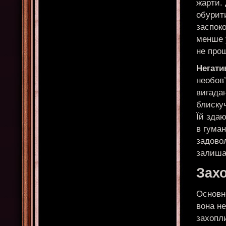
жарти. 
обурити
заспоко
менше у
не прощ
Негати
необов’
вигадан
блискуч
Їй здаю
в гуман
задовол
залиша
Захо
Основне
вона не
захопл