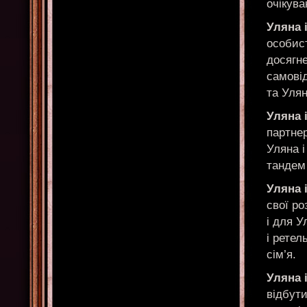
очікува
Уляна і
особист
досягне
самовід
та Улян
Уляна 
партнер
Уляна і
тандем 
Уляна 
свої ро
і для У
і ретел
сім’я.
Уляна 
відбути