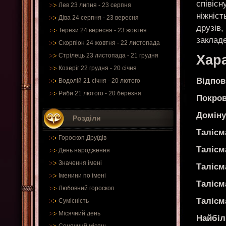
співісн
Лев 23 липня - 23 серпня
ніжніст
Діва 24 серпня - 23 вересня
друзів,
Терези 24 вересня - 23 жовтня
заклад
Скорпіон 24 жовтня - 22 листопада
Стрілець 23 листопада - 21 грудня
Хара
Козеріг 22 грудня - 20 січня
Відпов
Водолій 21 січня - 20 лютого
Риби 21 лютого - 20 березня
Покров
Доміну
Розділи
Талісм
Гороскоп Друїдів
Талісм
День народження
Значення імені
Талісм
Іменини по імені
Талісм
Любовний гороскоп
Талісм
Сумісність
Місячний день
Найбіл