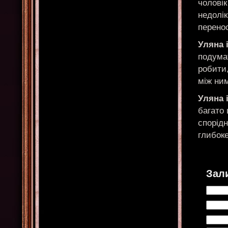
чолові
недолік
перенос
Уляна 
подумат
робити,
між ним
Уляна 
багато
спорідн
глибоке
Зал