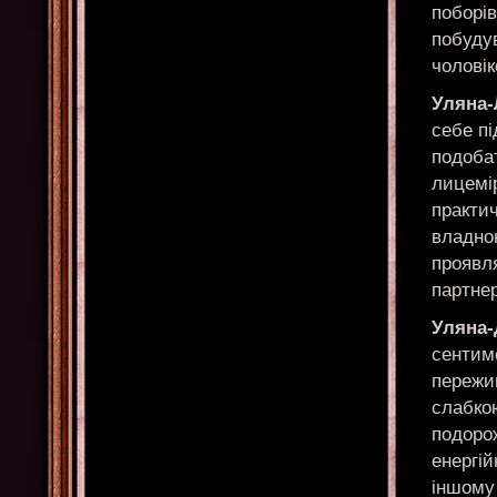
поборів
побудув
чолові
Уляна
себе п
подобат
лицемір
практич
владно
проявля
партнер
Уляна-
сентиме
пережив
слабко
подорож
енергій
іншому