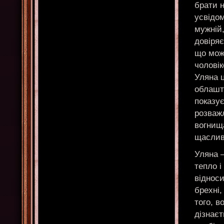
брати н
усвідом
мужній,
довіряє
що мож
чоловік
Уляна ц
облашту
показує
розваж
вогнища
щаслива
Уляна –
тепло і
відноси
брехні,
того, в
дізнаєт