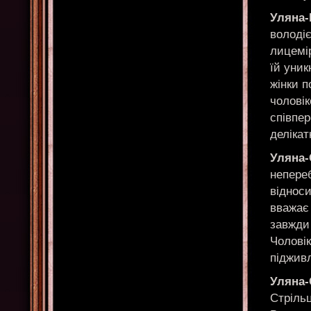
Уляна
володіє
лицемі
їй уник
жінки п
чоловік
співпе
делікат
Уляна-
непере
віднос
вважає 
завжди
Чоловік
піджив
Уляна-
Стрільц