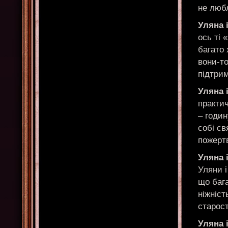
не любл
Уляна 
ось ті 
багато 
вони-то
підтрим
Уляна 
практич
– годи
собі св
пожертв
Уляна 
Уляни і
що бага
ніжніс
старост
Уляна 