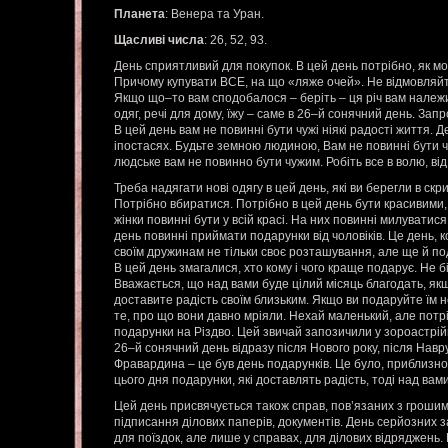
Планета
: Венера та Уран.
Щасливі числа
: 26, 52, 93.
День сприятливий для покупок. В цей день потрібно, як мо
Причому купувати ВСЕ, на що «ляже очей». Не відмовляйте 
Якщо що–то вам сподобалося – беріть – ця річ вам належ
одяг, речі для дому, їжу – саме в 26–й сонячний день. Зап
В цей день вам не повинні бути чужі ніякі радості життя. Де
іпостасях. Будьте земною людиною, Вам не повинні бути чуж
людське вам не повинно бути чужим. Робіть все в волю, від
Треба надягати нові одягу в цей день, які ви берегли в скри
Потрібно вбиратися. Потрібно в цей день бути красивими
жінки повинні бути у всій красі. На них повинні милуватися 
день повинні приймати подарунки від чоловіків. Це день, 
своїм дружинам не тільки своє розташування, але ще й по
В цей день змагалися, хто кому і чого краще подарує. Не б
Вважається, що над вами буде цілий місяць благодать, як
доставите радість своїм близьким. Якщо ви подаруйте їм 
те, про що вони давно мріяли. Нехай маленький, але потр
подарунки на Різдво. Цей звичай запозичили у зороастрійц
26–й сонячний день відразу після Нового року, після Навр
Фравардина – це був день подарунків. Це було, приблизно,
цього дня подарунки, які доставлять радість, тоді над вам
Цей день присвячується також справ, пов’язаних з гроши
підписання ділових паперів, документів. День серйозних з
для поїздок, але лише у справах, для ділових відряджень. 