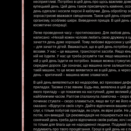
несприятливі. Потрібно в цей день про щось важливе дом
купецький день. Цей день також присвячують камінню, особ
день одягали і носили персні й каблучки. День обробітку з
зороастризмі вважався священним. Також цей день спри
організму, особливо шкіри. Виведення прищів. В цей день 
косметичні операції.
Легке проведення часу – протипоказано. Для любові день
написано: «Нехай кожен чоловік любить свою дружину в одя
зачаття день дуже хороший. Тому любовні відносини у цей
– для зачаття дітей. Вважається, що в цей день потрібно
возами. У нас – це машини, транспортні засоби. Якщо кінь
ній не їздили. У нас це треба розуміти так: якщо машина в
ній у цей день їздити не потрібно. Інакше можна стукнут
середині дороги. Це означає, що машина хоче залишитися
такій машині, то це може виявитися не в цей день, а через
день – критичний – машина може зламатися.
В цей день виявляються всі недоробки, всі приховані дефект
приладах. Таємне стає явним. Будь-яка, виявлена в цей де
якого приладу – це покажчик на наступний, дуже великий 
найближчим часом. Раптом спалахнула лампочка – скоро 
починає стукати – скоро зламається, якщо ви тут же його 
сказано: «Відпусти своїх слуг». Дайте відпочинок вашим с
слуг, є тільки побутові прилади, як слуги, як вірні раби. Н
потім, хоч викидай. Ця рекомендація не поширюється на інш
сонячний день треба дати відпочинок своїм рабам, хоч і 
то тільки для блага ще не народженої людини. Подумай про
подумають про твого процвітання. Гроші в цей день не є п