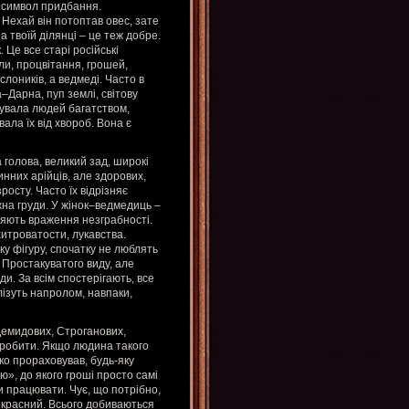
е символ придбання.
 Нехай він потоптав овес, зате
 твоїй ділянці – це теж добре.
 Це все старі російські
или, процвітання, грошей,
лоників, а ведмеді. Часто в
–Дарна, пуп землі, світову
вувала людей багатством,
ала їх від хвороб. Вона є
а голова, великий зад, широкі
инних арійців, але здорових,
росту. Часто їх відрізняє
жна груди. У жінок–ведмедиць –
ляють враження незграбності.
хитроватости, лукавства.
ку фігуру, спочатку не люблять
 Простакуватого виду, але
ди. За всім спостерігають, все
лізуть напролом, навпаки,
Демидових, Строганових,
о робити. Якщо людина такого
тко прораховував, будь-яку
ю», до якого гроші просто самі
и працювати. Чує, що потрібно,
екрасний. Всього добиваються