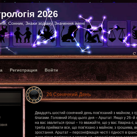
рологія 2026
пи, Сонник, Знаки зодіаку, Значення імені
ка
Регистрация
Войти
26 Сонячний День
Двадцять шостий сонячний день пов’язаний з майном, з г
я
благами. Головний Изэд цього дня – Арштат. Якщо у 26–й 
на вас звалиться гроші – то вважайте, що у вас Хварна є, 
рвня
треба приймати все, що пов’язано з майном, з грошима, в
зростання. Арштат – персоніфікація честі і гідності в іран