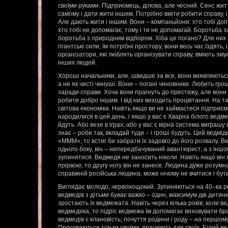
своїми руками. Підприємець, ділова, але чесний. Сенс жи
самому і дати жити іншим. Потрібно вміти робити справу, і
Але дають жити і іншим. Вони – компаньйони: хто тобі доп
хто тобі не допомагає, тому і ти не допомагай. Боротьба з
боротьба з природним відбором. Хіба це погано? Для них 
гігантські сили, їм потрібні простору, вони весь час їздять,
організатори, які люблять організувати справу, вміють зму
інших людей.
Хороші начальники, але, швидше за все, вони виявляються 
а не як чисті чинуші. Вони – погані чиновники. Любить гро
заради справи. Хоча вони прагнуть до престижу, але вони 
робити добро іншим. І від них виходить процвітання. На т
світова економіка. Навіть якщо ви не займаєтеся підприє
народилися в цей день, і якщо у вас є Хварна білого ведме
йдуть. Або везе в іграх, або у вас є вірна система виграшу 
знає – роби так, вкладай туди – і гроші будуть. Цей ведмідь
«МММ», то встиг би забрати їх задовго до його розвалу. Ве
одного боку, він – непередбачуваний авантюрист, а з іншог
зупинятися. Ведмедя не заносить ніколи. Навіть якщо він
прірвою, то другу ногу він не занесе. Людина дуже розумн
справжній російська людина, може нічому не вчитися і бут
Виглядає молодо, червонощокий. Зупиняються на 40–ка рок
ведмедів з дітьми буває важко – один, максимум дві дитини
зростають їх ведмежата. Навіть через кілька років, коли 
ведмедика, то підріс ведмежа їм допомагає виховувати бра
ведмедів є клановість; почуття родини і роду – на першому м
Просуваються тільки своїми, працюють для своїх. Білий ве