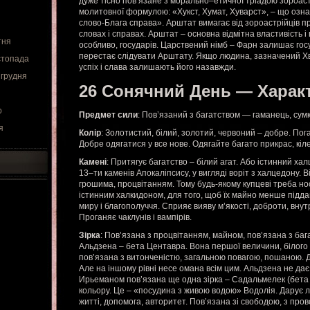
дуже тісно пов’язане з морально–етичної тріадою зороас
молитовної формулою: «Хукст, Хумат, Хуварст», – що озна
слово-Блага справа». Арштат вимагає від зороастрійців пр
словах і справах. Арштат – основна відмітна властивість і г
тня
особливо, государів. Царствений німб – Фарн залишає госуд
перестає слідувати Арштату. Якщо людина, зазначений Хв
стопада
успіх і слава залишають його назавжди.
 грудня
26 Сонячний День — Харак
о
Предмет сили
: Пов’язаний з багатством — гаманець, сумк
я
Колір
: Золотистий, білий, золотий, червоний – добре. Пога
Добре одягатися у все нове. Одягайте багато прикрас, кіл
Камені
: Притягує багатство – білий агат. Або істинний хал
13–ти каменів Апокаліпсису, у вигляді воріт з халцедону. 
грошима, процвітанням. Тому будь-якому купцеві треба нос
істинним халкидоном, для того, щоб їх майно менше підда
миру і благополуччя. Сприяє вияву м’якості, доброти, внут
Проганяє чаклунів і вампірів.
Зірка
: Пов’язана з процвітанням, майном, пов’язана з баг
Альдзена – бета Центавра. Вона першої величини, білого к
пов’язана з витонченістю, загальною повагою, пошаною. Д
Але на іншому рівні несе омана всім цим. Альдзена не дає
Ирьеманом пов’язана ще одна зірка – Садальмелек (бета В
кольору. Це – «посудина з живою водою» Водолія. Дарує л
житті, допомога, авторитет. Пов’язана зі свободою, з пров