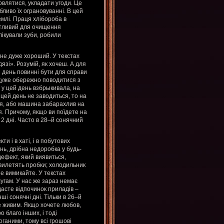
овлятися, укладати угоди. Це
ливо їх ограновуванні. В цей
емлі. Праця хлібороба в
ятливий для очищення
лікували зуби, робили
 не дуже хороший. У текстах
зі». Розумій, як хочеш. А для
 день повинні бути для справи
 дуже обережно поводитися з
 у цей день взбрыкивала, на
 цей день не заводиться, то на
ися, або машина забарахлив на
. Причому, якщо ви поїдете на
 2 дні. Часто в 28–й сонячний
и і в хаті, і в побутових
нь, дрібна недоробка у будь-
дефект, який виявиться,
вилетять пробки; холодильник
не вимикайте. У текстах
лугам. У нас же зараз немає
е дасте відпочинок приладів –
і сонячні дні. Тільки в 26–й
не живим. Якщо хочете любов,
 благо інших, і тоді
оганими, тому всі грошові