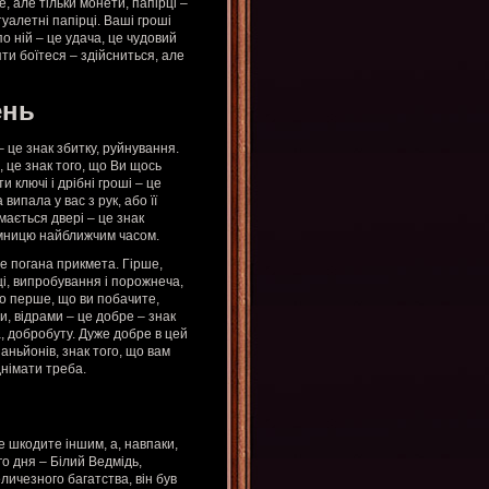
е, але тільки монети, папірці –
уалетні папірці. Ваші гроші
по ній – це удача, це чудовий
ти боїтеся – здійсниться, але
ень
 це знак збитку, руйнування.
, це знак того, що Ви щось
 ключі і дрібні гроші – це
випала у вас з рук, або її
мається двері – це знак
аємницю найближчим часом.
е погана прикмета. Гірше,
щі, випробування і порожнеча,
що перше, що ви побачите,
, відрами – це добре – знак
 добробуту. Дуже добре в цей
аньйонів, знак того, що вам
днімати треба.
не шкодите іншим, а, навпаки,
о дня – Білий Ведмідь,
личезного багатства, він був