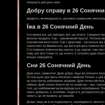
операції в цей день гарні.
Добру справу в 26 Сонячни
Щедрість, великодушність, допомога нужденним, милосердя
Їжа в 26 Сонячний День
Їсти можна все, що завгодно, все, що хочете. Священні пр
молочні продукти. Сир – присвячений Арштат. Топлене мол
осколків кам’яного неба. Сир з фруктами – ритуальна їжа 2
чорнослив і ін) Вважається, що їжа в цей день повинна бут
Стіл повинен ломитися від закусок. А де закуски, там і все 
чому, але їжте тільки те, що хочете. Є потрібно дуже бага
більше закушувати.
Сни 26 Сонячний День
Дуже різні, символічні. Дуже добре, якщо ви побачите бага
Усі сни цього дня якось пов’язані з майном. Погано: у цей д
це знак збитку, руйнування, крадіжки. Дуже погано митися,
обмани. Дуже погано бачити уві сні храфстру – мух, таргані
того, що найближчим часом відбудеться пограбування. Пога
навіть домашніх, а, особливо, гладити їх, доторкнутися до
лижуть. Це, як правило, до хвороби.
Добре: якщо ви в сні подорожуєте, переїжджаєте, міняєте 