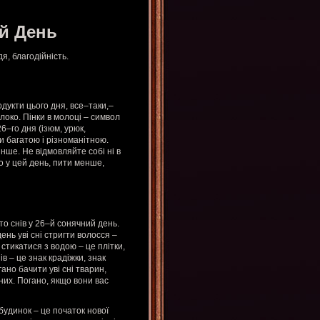
й День
, благодійність.
одукти цього дня, все–таки,–
око. Пінки в молоці – символ
6–го дня (ізюм, урюк,
и багатою і різноманітною.
інше. Не відмовляйте собі ні в
то у цей день, пити менше,
то снів у 26–й сонячний день.
ень уві сні стригти волосся –
 стикатися з водою – це плітки,
в – це знак крадіжки, знак
но бачити уві сні тварин,
 них. Погано, якщо вони вас
будинок – це початок нової