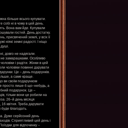
жна більше всього купувати.
собі ні в чому в цей день.
ить. Вона вам йде. Купували
рошували гостей. День достатку.
нь, присвячений землі, у всіх її
і ніякі земні радості. І ніщо
 душі.
ні, довго не надягали.
, не замарашками. Особливо
чоловіки і радіти. Жінки в цей
коли чоловіки повинні дарувати
дарунки. Це – день подарунків.
ільше, а саме краще.
що ви своїм подарунком
не просто лише б що–небудь, а
ібний подарунок. Це –
ів, тільки вони це робили на
уза. 26–й день місяця
 16 квітня. Треба дарувати
и буде благодать.
ма. Дуже серйозний день
аходів. Сприятливий цей день і
Поїздки для відпочинку –