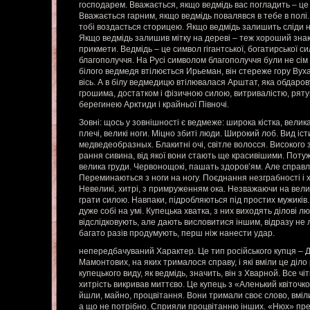
господарем. Вважається, якщо ведмідь вас погладить – ц
Вважається гарним, якщо ведмідь повалявся в тебе в полі.
тобі воздасться сторицею. Якщо ведмідь залишить сліди на
Якщо ведмідь залишив мітку на дереві – теж хороший знак.
прикмети. Ведмідь – це символ гігантської, богатирської с
благополуччя. На Русі символом благополуччя були не сім с
білого ведмедя втілюється Ирьеман, він стереже гору Вуха
вісь. А в білу ведмедицю втілювалася Арштат, яка обдаро
грошима, достатком і фізичною силою, витривалістю, рятув
берегинею Арктиди і крайньої Півночі.
Зовні: щось у зовнішності є ведмеже: широка кістка, велик
плечі, великі ноги. Міцно збиті люди. Широкий лоб. Вид іст
медведеобразных. Блакитні очі, світле волосся. Високого з
рання сивина, від якої вони стають ще красивішими. Поту
велика груди. Червонощокі, пашать здоров’ям. Але справ
Переминаються з ноги на ногу. Поєднання незграбності і 
Невеликі, хитрі, з примруженням ока. Незважаючи на вели
грати силою. Навпаки, підробляються під простих мужиків.
дуже собі на умі. Купецька хватка, з них виходять ділові лю
відслідковують, але дають висловитися іншим, відразу не 
багато разів продумують, перш ніж нанести удар.
непередбачуваний Характер. Це тип російського купця – 
Мамонтових, на яких трималося справу, і які вміли це діл
купецького виду, як ведмідь, значить, він з Хварной. Все чі
хитрість викривав миттєво. Це купець з «Аленький квіточко
йшли, майно, процвітання. Вони тримали своє слово, вміл
а що не потрібно. Сприяли процвітанню інших. «Нюх» пр