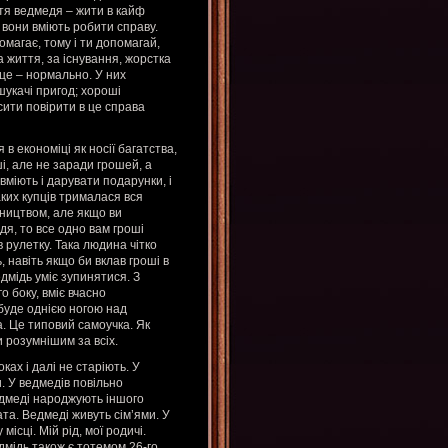
ття ведмедя – жити в кайф
 вони вміють робити справу.
омагає, тому і ти допомагай,
а життя, за існування, жорстка
це – нормально. У них
 шукачі пригод; хороші
сити повірити в це справа
в економіці як носії багатства,
ші, але не заради грошей, а
вміють і дарувати подарунки, і
аких купців трималася вся
мництвом, але якщо ви
дя, то все одно вам гроші
в рулетку. Така людина чітко
, навіть якщо би вклав гроші в
дмідь уміє зупинятися. З
о боку, вміє вчасно
 буде однією ногою над
а. Це типовий самоучка. Як
и розумнішим за всіх.
ах і далі не старіють. У
. У ведмедів повільно
ведмеді народжують іншого
та. Ведмеді живуть сім’ями. У
ісці. Мій рід, мої родичі.
дмідь також є тотемом 26-го