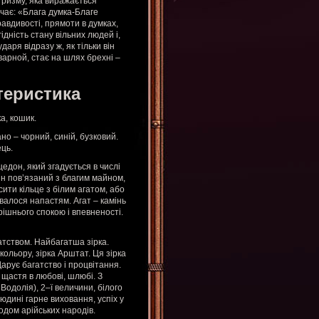
тризму, яка виражається
чає: «Блага думка-Благе
авдивості, прямоти в думках,
ідність стану вільних людей і,
аря відразу ж, як тільки він
арной, стає на шлях брехні –
теристика
а, кошик.
но – чорний, синій, бузковий.
ець.
цедон, який згадується в числі
Він пов’язаний з благим майном,
ити кільце з білим агатом, або
валося напастям. Агат – камінь
рішнього спокою і впевненості.
атством. Найбагатша зірка.
ольору, зірка Арштат. Ця зірка
арує багатство і процвітання.
 щастя в любові, шлюбі. З
одолія), 2–ї величини, білого
юдині гарне виховання, успіх у
одом арійських народів.