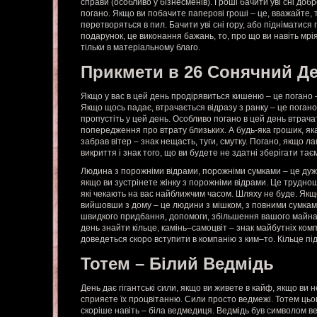
справи (особливо у бізнесменів). Гроші бачити уві сні добр
погано. Якщо ви побачите паперові гроші – це, вважайте, т
перетворяться в пил. Бачити уві сні гору, або підніматися 
подарунок, це виконання бажань, то, про що ви навіть мрія
тільки в матеріальному благо.
Прикмети в 26 Сонячний Д
Якщо у вас в цей день продірявиться кишеню – це погано –
Якщо щось падає, втрачається відразу з ранку – це погано
пропустіть у цей день. Особливо погано в цей день втрачати
попередження про втрату близьких. А будь-яка грошик, яка 
забрав вітер – знак нещасть, туги, смутку. Погано, якщо ла
викриття і знак того, що ви будете не здатні зберігати т
Людина з порожніми відрами, порожніми сумками – це дуж
якщо ви зустрінете жінку з порожніми відрами. Це трудно
які чекають на вас найближчим часом. Шляху не буде. Як
вийшовши з дому – це людини з мішком, з повними сумками
швидкого придбання, допомоги, збільшення вашого майна,
день знайти кільце, камінь–самоцвіт – знак майбутніх комп
доведеться скоро вступити в компанію з ким–то. Кільце пі
Тотем – Білий Ведмідь
День дає гігантські сили, якщо ви живете в кайф, якщо ви 
сприяєте їх процвітанню. Сили просто ведмежі. Тотем цьог
скоріше навіть – біла ведмедиця. Ведмідь був символом ве