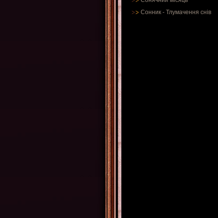
Сонячний місяць
Сонник
-
Тлумачення снів