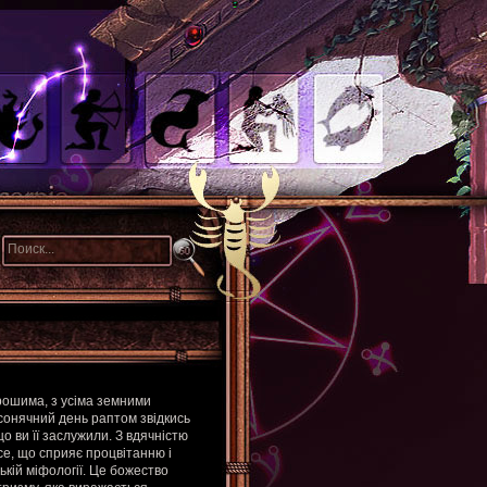
рошима, з усіма земними
сонячний день раптом звідкись
що ви її заслужили. З вдячністю
се, що сприяє процвітанню і
ській міфології. Це божество