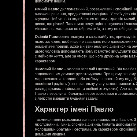
допомогти іншим.
Річний Павло
дипломатичний, розважливий і спокійний. 
виважені рішення, продиктовані емоціями. У своїх діях він
глуздом. Цей чоловік подобається жінкам, адже він милий, 
дивно, що річний Павло має репутацію спокусника і ловела
жінками і намагається не ображати їх, а тому не обіцяє ст
Осінній Павло
звик планувати своє майбутнє, причому він
нього залежне, щоб ніщо не завадило його далекосяжних 
романтичні пориви, адже він звик реально дивитися на реч
цього чоловіка допомагають йому грамотно вибудувати кар
сімейному житті, але за умови, що його дружина буде мат
характером.
Зимовий Павло
– чоловік веселий і дотепний. Він має безлі
задоволенням демонструє оточуючим. При цьому в ньому н
марнославства, гордості або егоїзму – просто йому подо
посмішки і радість (хоча і загальну увагу також приносить
вигляді цікавих знайомств та любові оточуючих). Але все 
Павло з веселуна і балагура перетворюється в серйозного
з легкістю вирішити будь-яку задачу.
Характер імені Павло
Таємниця імені розкривається при знайомстві з Павлом. З
як слухняний, чуйна, спокійна дитина. Любить допомагати
молодшими братами і сестрами. За характером спокійний,
домашня людина.