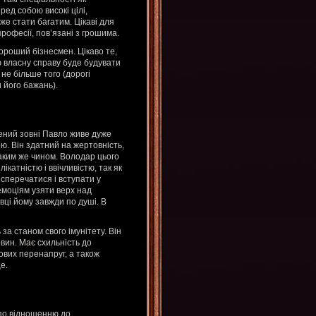
ред собою високі цілі,
оже стати багатим. Цікаві для
рофесії, пов’язані з грошима.
ороший бізнесмен. Цікаво те,
ю власну справу буде будувати
не більше того (дорогі
 його бажань).
жений зовні Павло живе дуже
ю. Він здатний на жертовність,
таким же чином. Володар цього
ікатністю і ввічливістю, так як
сперечатися і вступати у
 емоціям узяти верх над
вці йому завжди по душі. В
за станом свого імунітету. Він
вин. Має схильність до
ових перенапруг, а також
е.
й по відношенню до