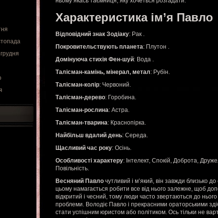
ньому якась таємниця, яку хочеться розгадати.
Характеристика ім’я Павло
тня
Відповідний знак Зодіаку
: Рак .
стопада
Покровительствують планета
: Плутон .
 грудня
Домінуюча стихія Фен-шуй
: Вода .
Талісман-камінь, мінерал, метал
: Рубін.
о
Талісман-колір
: Червоний.
я
Талісман-дерево
: Горобина.
Талісман-рослина
: Астра.
Талісман-тварина
: Краснопірка.
Найбільш вдалий день
: Середа.
Щасливий час року
: Осінь.
Особливості характеру
: Інтелект, Спокій, Доброта, Друже
Повільність.
Весняний Павло
чутливий і м’який, він завжди близько до
цьому намагається робити все від нього залежне, щоб допо
відкритий і чесний, тому люди часто звертаються до нього 
проблеми. Володіє Павло і прекрасними ораторськими зді
стати успішним юристом або політиком. Ось тільки не вар