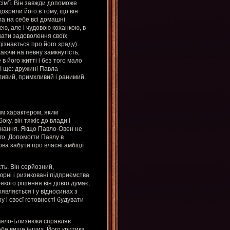
сім’ї. Він завжди допоможе
дозрили його в тому, що він
ла на себе всі домашні
ю, але і чудовою коханкою, в
укати задоволення своїх
ізнається про його зраду).
аючи на певну замкнутість,
в його житті і без того мало
 І ще: дружині Павла
ливий, примхливий і ранимий.
им характером, яким
ку, він тяжіє до влади і
изнання. Якщо Павло-Овен не
ого. Допомогти Павлу в
ова забути про власні амбіції
ть. Він серйозний,
юрні і ризиковані підприємства
кого рішення він довго думає,
являється і у відносинах з
у і своєї готовності будувати
Павло-Близнюки справляє
ебе вище інших. Його критика,