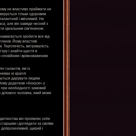
Йому не властиво приймати не
 керується тільки здоровим
галантний і ввічливий. Не
са, але він завжди чесний з
ати ідеальним сім’янином.
 намагається зробити все від
планів. Йому властиві
і. Терплячість, витривалість
’єру і знайти щастя в
и спокійним і врівноваженим
ч талантів, які із
емає ні краплі
бається дарувати людям
 йому додаткові «бонуси» у
ж при необхідності зимовий
 ділового чоловіка, який може
 дитинства він проявляє себе
 старшим і доглядати за своїми
 доброзичливий, щирий і