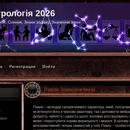
рологія 2026
пи, Сонник, Знаки зодіаку, Значення імені
ка
Регистрация
Войти
Павло Значення Імені
Павло – володар суперечливого характеру, який, сполуча
я
як втягнути його в чергову авантюру, так і допомогти вибр
Доброта, чуйність і щирість цього чоловіка розташовують л
рвня
може і переступити норми моральності і моралі. В цілому 
консервативний і кілька замкнутий у собі Павло – особистіс