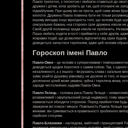
Павло трепетно, з теплотою і любов’ю ставиться до своєї 
дружині і дітям, хоча зробить це так, щоб оточуючі не запі
підкаблучник. При цьому він не проти, щоб саме жінка бра
клопоти. Дружина Павла повинна бути не тільки розумнице
іншому випадку існує вірогідність того, що чоловік буде ш
сексуальних бажань «на стороні» (але дружина ніколи не д
Своїй другій половинці зради ніколи не пробачить. Незваж
Паша любить ходити в гості і приймати у себе друзів, адже 
яскравих подій, що дозволяють відпочити від сірих буднів.
доведеться запастися терпінням, адже цей чоловік образ
Гороскоп імені Павло
Павло-Овен
– це чоловік з суперечливим і темпераментн
доводиться щодня боротися з самим собою. Так, з одного бо
незалежності, а з іншого – їм рухають слава і загальне в
зуміє знайти душевну рівновагу, не досягне ні того, ні інш
досягненні цілей може уважна, чуйна і терпляча жінка, гот
заради честолюбних задумів Павла-Овна.
Павло-Телець
– головна риса Павла-Тельця – неквапливіс
розважливий і скрупульозний (іноді надмірно), тому авант
намагається обходити стороною. Перед прийняттям будь-я
зважуючи всі плюси і мінуси. Повільність Павла-Тельця про
жінками: він сумнівається в правильності зробленого вибор
серйозні стосунки.
Павло-Близнюки
– наглядова, амбітний і принциповий 
враження зверхнього і холодного чоловіка, який ставить с