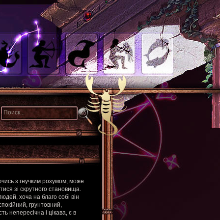
ючись з гнучким розумом, може
атися зі скрутного становища.
юдей, хоча на благо собі він
спокійний, грунтовний,
ть непересічна і цікава, є в