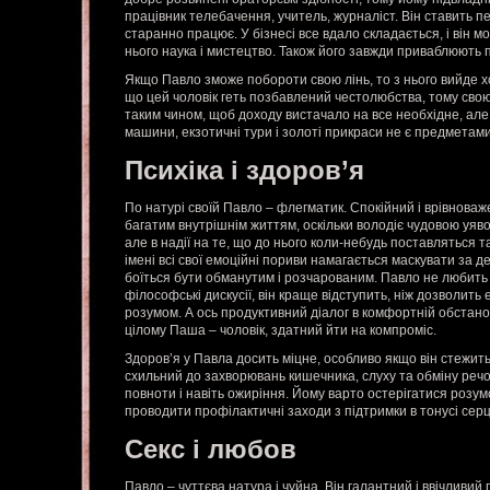
працівник телебачення, учитель, журналіст. Він ставить пе
старанно працює. У бізнесі все вдало складається, і він м
нього наука і мистецтво. Також його завжди приваблюють п
Якщо Павло зможе побороти свою лінь, то з нього вийде х
що цей чоловік геть позбавлений честолюбства, тому сво
таким чином, щоб доходу вистачало на все необхідне, але 
машини, екзотичні тури і золоті прикраси не є предметами
Психіка і здоров’я
По натурі своїй Павло – флегматик. Спокійний і врівнова
багатим внутрішнім життям, оскільки володіє чудовою уяво
але в надії на те, що до нього коли-небудь поставляться 
імені всі свої емоційні пориви намагається маскувати за дел
боїться бути обманутим і розчарованим. Павло не любить 
філософські дискусії, він краще відступить, ніж дозволить
розумом. А ось продуктивний діалог в комфортній обстано
цілому Паша – чоловік, здатний йти на компроміс.
Здоров’я у Павла досить міцне, особливо якщо він стежить 
схильний до захворювань кишечника, слуху та обміну речо
повноти і навіть ожиріння. Йому варто остерігатися розум
проводити профілактичні заходи з підтримки в тонусі серц
Секс і любов
Павло – чуттєва натура і чуйна. Він галантний і ввічливи