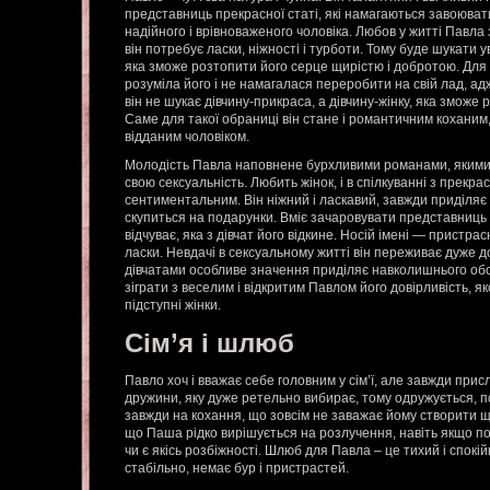
представниць прекрасної статі, які намагаються завоювати
надійного і врівноваженого чоловіка. Любов у житті Павла
він потребує ласки, ніжності і турботи. Тому буде шукати ув
яка зможе розтопити його серце щирістю і добротою. Для
розуміла його і не намагалася переробити на свій лад, ад
він не шукає дівчину-прикраса, а дівчину-жінку, яка зможе ро
Саме для такої обраниці він стане і романтичним коханим,
відданим чоловіком.
Молодість Павла наповнене бурхливими романами, якими 
свою сексуальність. Любить жінок, і в спілкуванні з прекр
сентиментальним. Він ніжний і ласкавий, завжди приділяє 
скупиться на подарунки. Вміє зачаровувати представниць ж
відчуває, яка з дівчат його відкине. Носій імені — пристр
ласки. Невдачі в сексуальному житті він переживає дуже дов
дівчатами особливе значення приділяє навколишнього об
зіграти з веселим і відкритим Павлом його довірливість, я
підступні жінки.
Сім’я і шлюб
Павло хоч і вважає себе головним у сім’ї, але завжди прис
дружини, яку дуже ретельно вибирає, тому одружується, по
завжди на кохання, що зовсім не заважає йому створити щ
що Паша рідко вирішується на розлучення, навіть якщо п
чи є якісь розбіжності. Шлюб для Павла – це тихий і спокій
стабільно, немає бур і пристрастей.