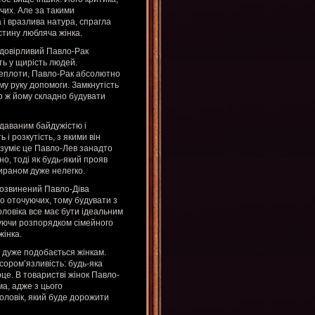
чих. Але за такими
і вразлива натура, спрагла
істину любляча жінка.
едовірливий Павло-Рак
ть у щирість людей.
 теплоти, Павло-Рак абсолютно
му руку допомоги. Замкнутість
го ж йому складно будувати
удаваним байдужістю і
 і розкутість, з якими він
озуміє це Павло-Лев занадто
но, тоді як будь-який прояв
тираном дуже нелегко.
розвинений Павло-Діва
до оточуючих, тому будувати з
оловіка все має бути ідеальним
чуючи розпорядком сімейного
жінка.
 дуже подобається жінкам.
 сором’язливість: будь-яка
рце. В товаристві жінок Павло-
ма, адже з цього
оловік, який буде дорожити