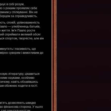
днує в собі розум,
вло з роками проявляє себе
ємним у спілкуванні. Він не
борцем за справедливість.
сть, спокій, урівноваженість
 Павло — улюбленець батьків,
е життя. Ім’я Павло росте
тний сприймати великий обсяг
ся спортом, творчістю, але він
мкнутість і пасивність, що
мірно суворим і вимогливим до
скую літературу, цікавиться
йними науками, особливо
ричому, навіть обзавівшись
 сам обожнює ходити в гості.
пам’ять дозволяють швидко
ває фінансова сторона. У нього
 такі спеціальності як