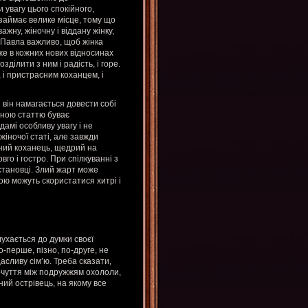
 увагу цього спокійного,
 займає велике місце, тому що
ажну, жіночну і віддану жінку,
 Павла важливо, щоб жінка
же в кожних нових відносинах
зділити з ним і радість, і горе.
 і пристрасним коханцем, і
він намагається довести собі
асною статтю буває
дамі особливу увагу і не
іночої статі, але завжди
асний коханець, щедрий на
го і гостро. При спілкуванні з
становці. Злий жарт може
кою можуть скористатися хитрі і
лухається до думки своєї
-перше, пізно, по-друге, не
асливу сім’ю. Треба сказати,
очуття між подружжям охололи,
ний острівець, на якому все