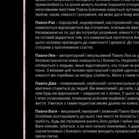
прямолінійність та іронія можуть боляче поранити оточую
негативними якостями Павла-Близнюки ховається чутлива 
любові, ласки, ніжності і розуміння, які може дати йому во
Павло-Рак
– підозрілий, недовірливий, насторожений і н
намагається відгородитися від оточуючих, оскільки не віри
Незважаючи на те, що він потребує розуміння, ніжності і
не готовий відкритися тим, хто намагається протягнути йо
цього чоловіка призводить до самотності і депресії. До то
стосунки з протилежною статтю.
Павло-Лев
– авторитарний і імпульсивний Павло-Лев за 
безпристрасністю ховає нерішучість і боязкість. Недбалість
спілкується з людьми, лише відштовхують, ось тільки чи р
пізно. З жінками цей чоловік пристрасний і грубий одночас
ніжності він сприймає за негідну слабкість. Жити з таким 
Павло-Діва
– поміркований, серйозний і інтелектуально 
критично ставиться до людей. Він вимогливий і до себе, і 
ним будь-які відношення – завдання не з легких. У цього ч
і чітко спланованим, починаючи робочим графіком і закін
життя. Ужитися з таким педантом зможе далеко не кожна 
Павло-Ваги
– вишуканий, манірний і зніжений Павло-Ваги
Особливо розташовують до нього такі якості як боязкість і
грубість, будь-які глузування ранять його добре і чуйне се
Ваги ніяковіє, губиться, з-за чого сильно переживає. А дар
сором’язливого і боязкого чоловіки виходить прекрасний ч
своєю сім’єю.