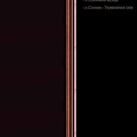
Сонячний місяць
Сонник
-
Тлумачення снів