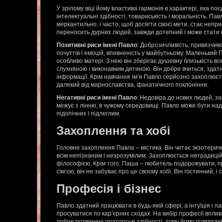
У зрілому віці йому властива гармонія в характері, яка поє
інтелектуальні здібності, товариськість і моральність. Па
меркантильно, і часто, щоб досягти своєї мети, стає непри
переносить дурних людей, завжди дотепний і може стати 
Позитивні риси імені Павло
: Доброзичливість, привязчиво
почуттів і емоцій, впевненість у майбутньому. Маленький
особливо матері. З нею він зберігає душевну близькість вс
слухняною і виконавчим дитиною. Він добре вчиться, зда
інформації. Крім навчання ім’я Павло серйозно захоплюєть
далекий від марнославства, фанатичного поклоніння.
Негативні риси імені Павло
: Недовіра до нових людей, за
межує з лінню, в чужому середовищі. Павло може бути над
підопічних і підлеглим.
Захоплення та хобі
Головне захоплення Павла – містика. Він читає экзотериче
всім непізнаним і незрозумілим. Захоплюється нетрадиці
філософією. Крім того, Паша – любитель подорожувати, п
сім’єю, він не забуває про це своєму хобі. Він гостинний, і
Професія і бізнес
Павло здатний працювати в будь-якій сфері, а інтуїція і 
просуватися по кар’єрних сходах. На вибір професії впли
добре розвинені ораторські здібності, тому йому підвладні