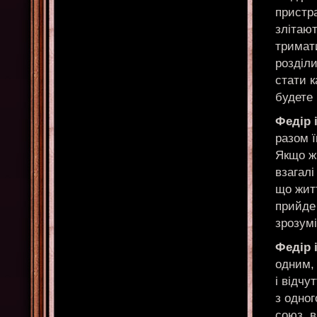
пристра
злітают
тримати
розділи
стати к
будете
Федір 
разом ї
Якщо ж 
взагалі
що житт
прийде 
зрозум
Федір і
одним,
і відчу
з одног
союз, в