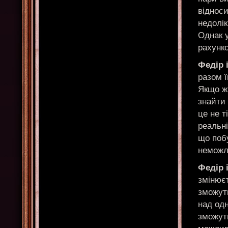
віднос
недолік
Однак у
рахунк
Федір 
разом ї
Якщо ж
знайти 
це не т
реальні
що поб
неможл
Федір 
змінюєт
зможут
над одн
зможуть