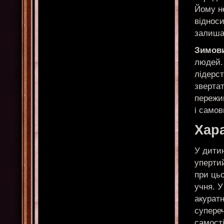
Йому н
відноси
залиша
Зимов
людей. 
лідерст
зверта
пережи
і самов
Хара
У дитин
упертий
при цьо
учня. У
акуратн
супереч
самості