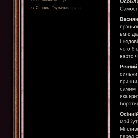
Сонячний місяць
Особли
Сонник
-
Тлумачення снів
Самості
Веснян
працьо
вміє да
і недо
чого б 
варто ч
Річний
сильним
принци
самим 
яка кри
боротис
Осінні
майбут
Мінлив
перед с