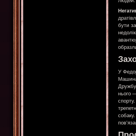
людей.
Негати
дратівл
бути з
недолік
авантюр
образл
Захо
У Федор
Машина 
Дружбу
нього 
спорту.
трепетн
собаку.
пов’яза
Проф