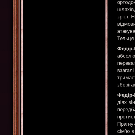
ортодо
шляхів,
зріст. 
відмови
атакува
Тельця 
Федір
абсолют
переваг
взагалі
тримаєт
зберіга
Федір
діях ві
передб
протис
Прагнуч
сім’ю в