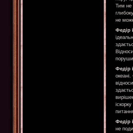
Тим не
глибоку
не може
Федір 
ідеальн
здаєтьс
Відноси
поруши
Федір 
океані.
віднос
здаєтьс
вирішен
іскорку
питання
Федір 
не поди