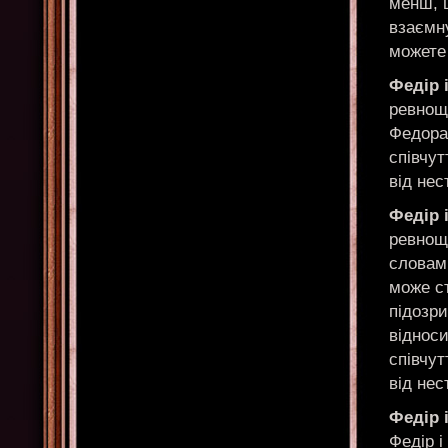
менш, 
взаємну
можете 
Федір 
ревнощі
Федора 
співчут
від нес
Федір 
ревнощ
словам
може ст
підозри
відноси
співчут
від нес
Федір 
Федір 