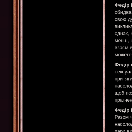
Федір 
обидва 
свою ду
виклика
однак, 
менш, 
взаємну
можете 
Федір 
сексуа
притяги
насолод
щоб пож
прагнен
Федір 
Разом 
насолод
пари ви