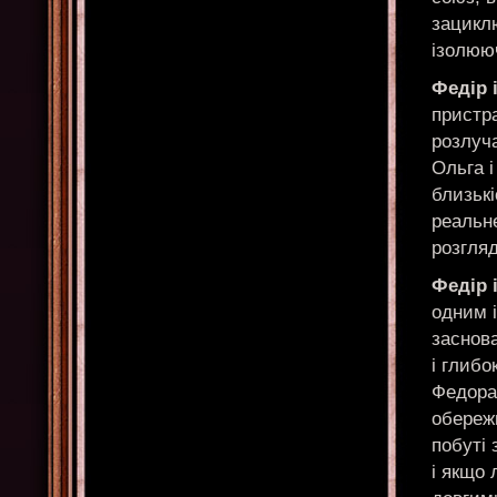
зациклю
ізолюю
Федір 
пристра
розлуча
Ольга 
близькі
реальне
розгля
Федір 
одним 
заснова
і глиб
Федора
обережн
побуті 
і якщо