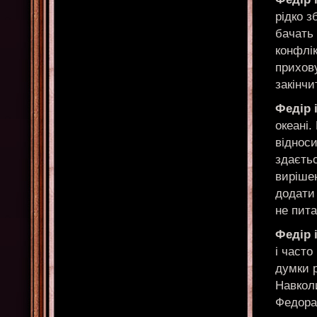
рідко з
бачать 
конфлік
прихову
закінчи
Федір 
океані.
віднос
здаєтьс
вирішен
додати 
не пита
Федір 
і часто
думки р
Навколи
Федора 