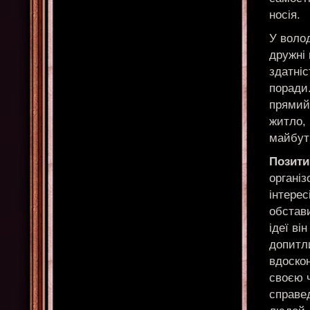
носія.
У волод
дружні
здатніс
поради.
прямий,
житло, 
майбут
Позити
організ
інтерес
обстави
ідеї ві
допитли
вдоскон
своєю 
справе