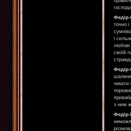
правил
господ
Федір-
точно і
сумніва
і силь
любові 
своїй п
стражд
Федір-
шалений
чекати 
порожні
приваб
з ним ж
Федір-
неможли
розмова