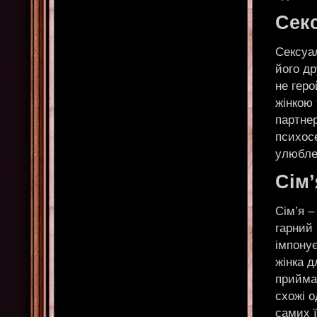
Сек
Сексуа
його д
не геро
жінкою 
партнер
психос
улюбле
Сім’
Сім’я –
гарний 
імпонує
жінка д
приймає
схожі о
самих 