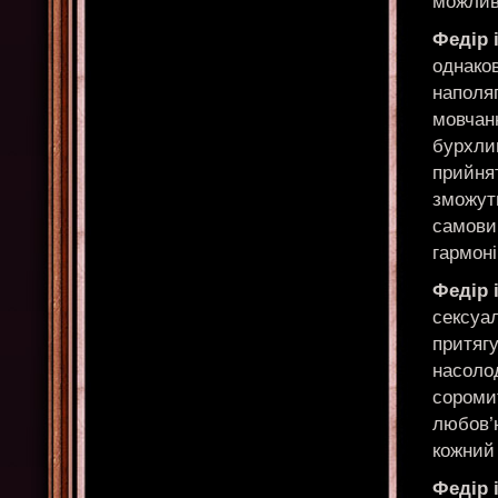
можливо
Федір 
однаков
наполяг
мовчанн
бурхли
прийнят
зможут
самови
гармон
Федір 
сексуал
притягу
насоло
сороми
любов’ю
кожний
Федір і