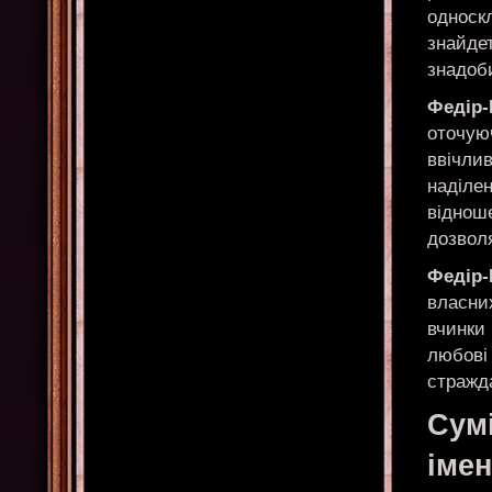
односкл
знайдет
знадоби
Федір
оточую
ввічли
наділе
віднош
дозвол
Федір
власних
вчинки 
любові
стражд
Сумі
іме