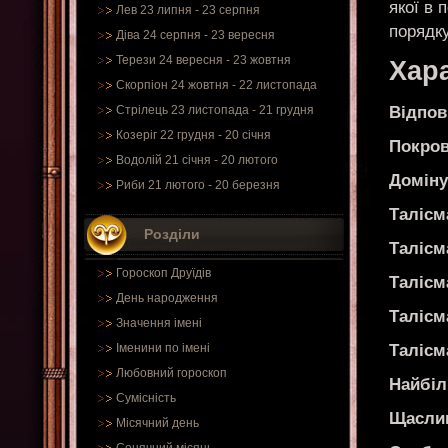
якої в 
Лев 23 липня - 23 серпня
порядку
Діва 24 серпня - 23 вересня
Терези 24 вересня - 23 жовтня
Хара
Скорпіон 24 жовтня - 22 листопада
Відпов
Стрілець 23 листопада - 21 грудня
Козеріг 22 грудня - 20 січня
Покров
Водолій 21 січня - 20 лютого
Доміну
Риби 21 лютого - 20 березня
Талісм
Розділи
Талісм
Гороскоп Друїдів
Талісм
День народження
Талісм
Значення імені
Талісм
Іменини по імені
Любовний гороскоп
Найбіл
Сумісність
Щаслив
Місячний день