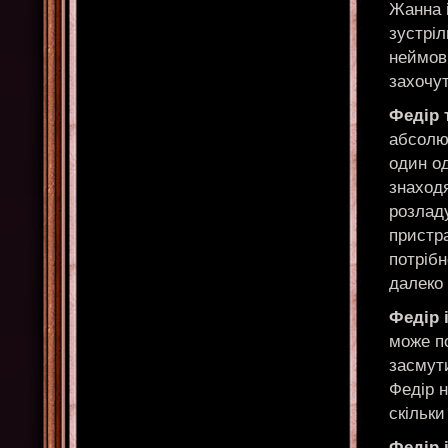
Жанна і
зустріл
неймові
захочут
Федір 
абсолю
один од
знаходя
розладу
пристр
потрібн
далеко 
Федір і
може по
засмути
Федір н
скільки
Федір і