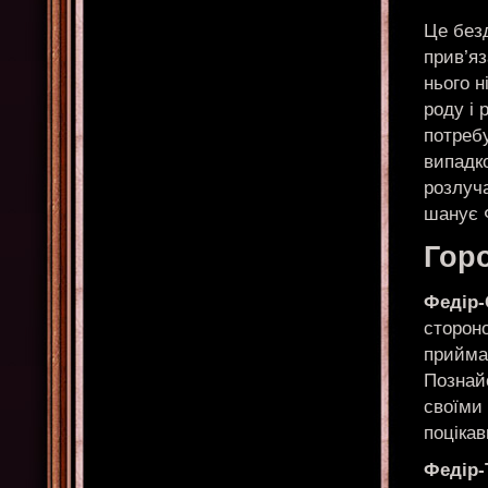
Це безд
прив’яз
нього н
роду і 
потребу
випадко
розлуча
шанує 
Горо
Федір
стороно
приймає
Познайо
своїми 
поцікав
Федір