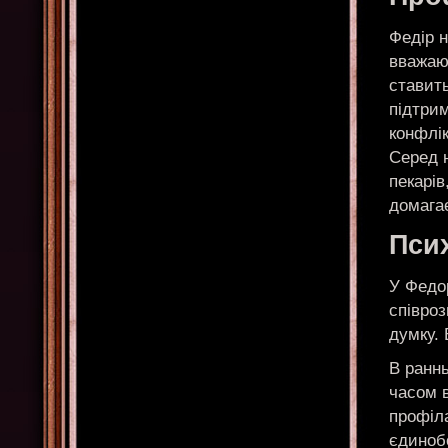
Федір н
вважают
ставить
підтрим
конфлік
Серед н
пекарів
домагає
Псих
У Федо
співро
думку. 
В раннь
часом в
профіл
єдинобо