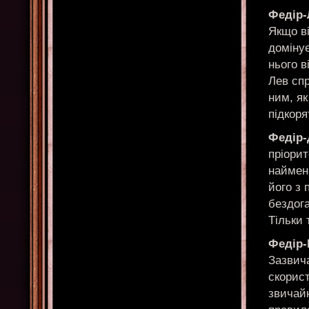
Федір
Якщо ві
домінує
нього в
Лев спр
ним, як
підкоря
Федір-
пріорит
найменш
його з 
бездог
Тільки 
Федір
Зазвича
скорис
звичайн