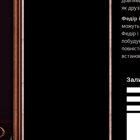
довгими
як друзі
Федір 
можуть 
Федір і
побудув
повніст
встанов
Зал