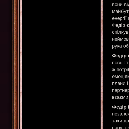
вони в
майбутн
енергії
Федір є
спілкув
неймов
рука об
Федір 
повніст
ж потр
емоція
плани і
партне
взаєми
Федір 
незалеж
захища
пару, о