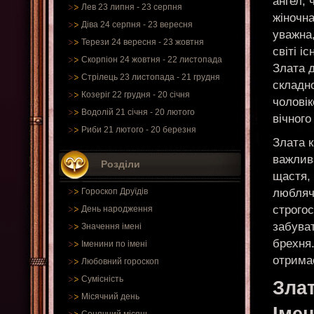
ангел, 
Лев 23 липня - 23 серпня
жіночна
Діва 24 серпня - 23 вересня
уважна,
Терези 24 вересня - 23 жовтня
світі і
Скорпіон 24 жовтня - 22 листопада
Злата 
Стрілець 23 листопада - 21 грудня
складн
Козеріг 22 грудня - 20 січня
чоловік
Водолій 21 січня - 20 лютого
вічного
Риби 21 лютого - 20 березня
Злата к
важлива
Розділи
щастя, 
любляча
Гороскоп Друїдів
строгос
День народження
забуват
Значення імені
брехня.
Іменини по імені
отримає
Любовний гороскоп
Сумісність
Злат
Місячний день