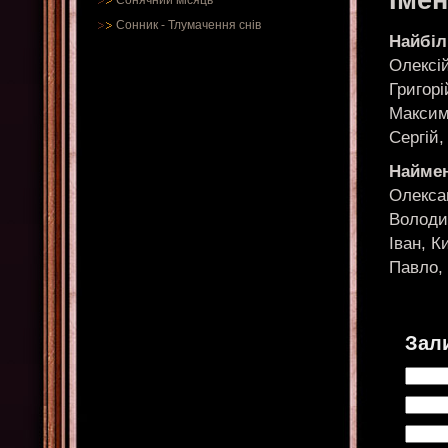
Іме
Сонячний місяць
Сонник
-
Тлумачення снів
Найбіл
Олексій
Григорі
Максим
Сергій,
Наймен
Олексан
Володи
Іван, К
Павло,
Зал