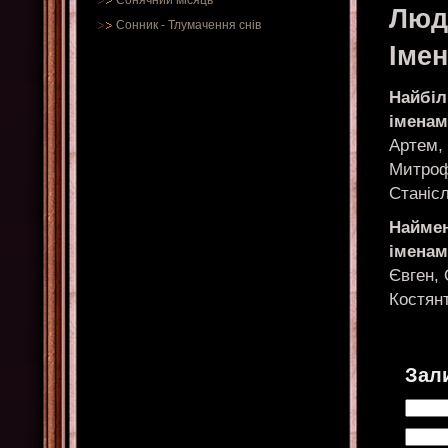
Сонячний місяць
Люд
Сонник
-
Тлумачення снів
Іме
Найбіл
імена
Артем, 
Митроф
Станіс
Наймен
імена
Євген, 
Костянт
Зал