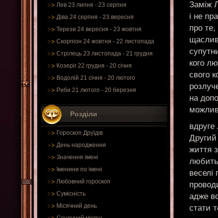
Заміж Л
Лев 23 липня - 23 серпня
і не пр
Діва 24 серпня - 23 вересня
про те,
Терези 24 вересня - 23 жовтня
щасливі
Скорпіон 24 жовтня - 22 листопада
супутни
Стрілець 23 листопада - 21 грудня
кого л
Козеріг 22 грудня - 20 січня
свого к
Водолій 21 січня - 20 лютого
розлуч
Риби 21 лютого - 20 березня
на допо
можлив
Розділи
вдруге 
Гороскоп Друїдів
Другий
День народження
життя з
Значення імені
любить
Іменини по імені
веселі 
Любовний гороскоп
проводи
Сумісність
адже в
Місячний день
стати т