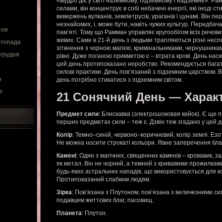
«мудро діє у світі наземному, підземному і надземне». Р
силами, він концентрує в собі небачені енергії, які іноді с
вивержень вулканів, землетрусів, ураганів і цунамі. Він п
незнайомих, і, може бути, навіть чужих культур. Передбача
тня
пам’яті. Тому що Рамман управляє кругообігом всіх речови
живих. Саме в 21-й день з людьми трапляються різні неспо
стопада
зіткнення з чорною магією, кримінальниками, чернушникам
 грудня
рівні. Дуже поганою прикметою є – втрата крові. День на
цей день протипоказано неробство. Рекомендується бага
силові практики. День пов’язаний з підземним царством. 
о
день потрібно стикатися з підземним світом.
я
21 Сонячний День — Харак
Предмет сили
: Блискавка (электрошоковая кийок). Є ще п
перших предметах сили – теж є. Дзвін теж згадано у цей де
Колір
: Темно–синій, червоно–коричневий, колір землі. Ез
Не можна носити строкаті кольори. Явне заперечення бла
Камені
: Один з магічних, священних каменів – кровавик, з
як метал. Він не чорний, а темний з кривавими прожилками
будь-яких астральних нападів, що використовується для ко
Протипоказаний слабким людям.
Зірка
: Пов’язана з Плутоном, пов’язана з величезними сил
подавцем життєвих благ, пасовищ.
Планета
: Плутон.