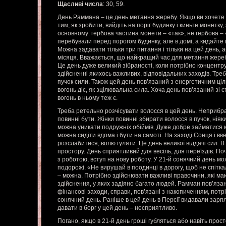
Щасливі числа
: 30, 59.
День Раммана – це день метання жеребу. Якщо ви хочете
тим, як зробити, вийдіть на поріг будинку і киньте монетку
основному: гербова частина монети – «так», не гербова – 
перебували перед порогом будинку, але в домі, а кидайте 
Можна задавати тільки три питання і тільки на цей день, 
місяця. Вважається, що найкращий час для метання жереба
Це день дуже великий зібраності, коли потрібно концентру
здійсненні якихось важливих, відповідальних заходів. Треба
пучок сили. Також цей день пов’язаний з енергетичним ціл
вогонь діє, як зцілювальна сила. Хоча день пов’язаний зі с
вогонь в ньому теж є.
Треба ретельно розчісувати волосся в цей день. Неприбран
повинні бути. Жінки повинні збирати волосся в пучок, нія
можна уникати подружніх обіймів. Дуже добре займатися
можна сидіти вдома і бути на самоті. На заході Сонця і вв
розслабитися, волю гуляти. Це день великої віддачі сил. В
простору. День сприятливий для весіль, для переїздів. По
з роботою, вступ на нову роботу. У 21-й сонячний день мож
подорожі. «Не вирушай в поодинці в дорогу, щоб не спітка
– можна. Потрібно здійснювати важливі правочини, які ма
здійснення, у яких задіяно багато людей. Рамман пов’язан
фінансові заходи, справи, пов’язані з накопиченням, потр
сонячний день. Раніше в цей день в Персії видавали зарп
давати в борг у цей день – несприятливо.
Погано, якщо в 21-й день гроші губляться або навіть прост