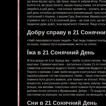
що вони від вас ідуть. Ще гірше, якщо їх забрав вітер. По
боліти очі, ви гірше бачите, мушки перед очима, очі втом
свербить в цей день – теж погана прикмета – значить, ви 
цей день потрібно дотримуватися рекомендацій, прислуха
пов’язаний з Наукою, з вашим Гуру, Вчителем. Вважаєтьс
отримати лист у 21-й сонячний день – це знак того, що ви
людиною дуже довго, знак кармічного тяжіння. Якщо хтось 
Добру справу в 21 Сонячни
«Умій скеровувати інших людей». Такі люди повинні покла
за інших, повинні бути керівниками, вести за собою.
Їжа в 21 Сонячний День
М’яса краще не їсти. Краща їжа – гриби та різні пагони. 
каштани. Смажені каштани – ритуальна страва 21-го соня
символом осягнення мудрості Богів і символом Мудрості Б
Пироги з грибами. Саме гриби входили в ритуальне блюдо
нарабатывания таттви порожнечі. Гриби – лише пластинчас
повинна бути досить важкою, але бажано не м’ясної. Рибу
кількостях, в ритуальних цілях і лише під гарну закуску. З
більше, ніж випивки. Алкогольні напої повинні бути міцними
дубових бочок (зв’язок з Фравашами). Добре – 70 градусів,
настоянки на корінцях: на золотому корені, на женьшені, н
Сни в 21 Сонячний День