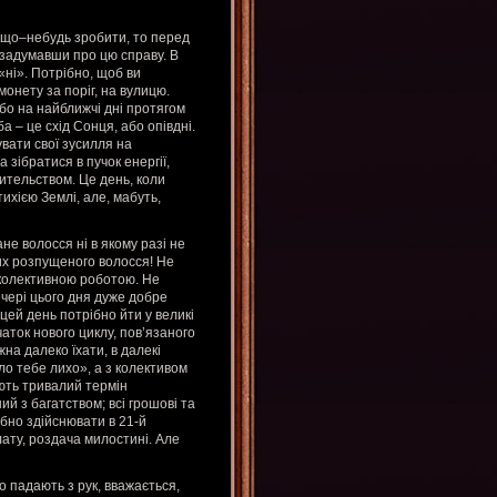
 що–небудь зробити, то перед
, задумавши про цю справу. В
«ні». Потрібно, щоб ви
монету за поріг, на вулицю.
або на найближчі дні протягом
 – це схід Сонця, або опівдні.
вати свої зусилля на
 зібратися в пучок енергії,
ительством. Це день, коли
тихією Землі, але, мабуть,
е волосся ні в якому разі не
ких розпущеного волосся! Не
 колективною роботою. Не
ечері цього дня дуже добре
 цей день потрібно йти у великі
чаток нового циклу, пов’язаного
на далеко їхати, в далекі
ло тебе лихо», а з колективом
ють тривалий термін
ий з багатством; всі грошові та
ібно здійснювати в 21-й
лату, роздача милостині. Але
о падають з рук, вважається,