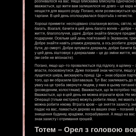
розгнівалося на вас. Якщо блискавка блиснула одночасно і 
вважається, що жити вам залишилося не довго – це кара н
нещастя для вашого роду. Погано, коли розмножується хра
таргани. В цей день оголошувалася боротьба з нечистю.
Хороші прикмети: несподівано спалахнув вогонь; світло, ко
багать. Взагалі, бачити в цей день багато вогнів – добре 
життя, благополуччя, удачі. Добре знайти блискучі предме
подарунки. Оскільки цей день пов’язаний із Зерваном, тре
Добре знайти навіть уламок дзеркала, а ось розбите дзерк
бути, до смерті. Добре купувати дзеркала, добре бачити 
у цей день зіштовхує з дзеркалами – це до зміни життя, мо
(ви себе не впізнаєте).
Погано, якщо що–то провалюється під підлогу, в щілину – 
впасти, посковзнутися. Дуже поганий знак чистоти, якщо у
лущитися шкіра, вискакують прищі. Це – знак образи партн
того, що ви образили Шатаваэша. Тут Вас закликають до п
увагу на це треба звернути людям, у яких в цьому питанні
(розведеним, холостякам). Вважається, що їм потрібно те
Вважається, що в цей день не можна втрачати кров. Не мо
Операції (тільки екстрені) можуть робити лікарі, які мають 
можна робити нікому. Втрата крові – це зняття захисту, зня
падає на вас, ламається дерево на ваших очах – поганий з
знищення будинку, крадіжки, пограбування. А якщо на вас
знак захисту і отримання грошей.
Тотем – Орел з головою во