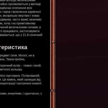
амман володіє величезними
тихійно проявляються у вигляді
ередбачає осягнення всіх
є також і включення кармічної
н, воскрешає мертвих і ховає
діванки, часто важкі; можливо
и, хоча і на примітивному
сичений величезними силами, в
то працювати, застосовувати
Вважається, що у 21-й сонячний
теристика
редмет сили. Молот, не в
нь. Також гребінь.
отеричний колір – темно–синій.
китного кольору.
алізо гартоване. Полірований,
. Це камінь, який захищає від
нцентрації тантричної енергії.
ами, енергіями, і одночасно, є