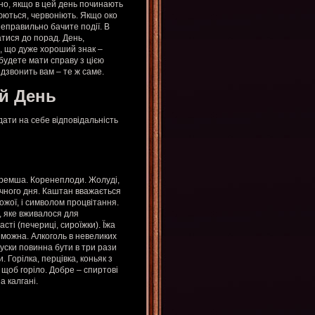
гано, якщо в цей день починають
люються, червоніють. Якщо око
неправильно бачите події. В
тися до порад. День,
я, що дуже хороший знак –
 будете мати справу з цією
дзвонить вам – те ж саме.
й День
дати на себе відповідальність
Черемша. Коренеплоди. Жолуді,
чного дня. Каштан вважається
ожої, і символом процвітання.
, яке вживалося для
ті (печериці, сироїжки). Їжа
 можна. Алкоголь в невеликих
акуски повинна бути в три рази
. Горілка, перцівка, коньяк з
 щоб горіло. Добре – спиртові
а калгані.