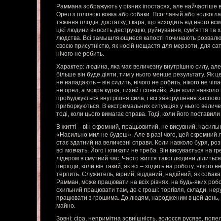
Раммана зображують у різних іпостасях, але найчастіше в
Орел з головою вовка або собаки. Псоглавый або волкогла
тяжіння плодів, достатку; і кара, що виходить від нього вс
цієї людини вносить деструкцію, руйнування, сум’яття та 
людства. Всі замышляющиеся капості починають розвалюва
своєю присутністю, як носій нещастя для мерзоти, для сат
нічого не робить.
Характер: людина, яка має величезну внутрішню силу, але н
більше він буде діяти, тим у нього менше результату. Як 
не нападають – він сидить, нічого не робить, нікого не чіп
не орел, а мокра курка, тихий і сонний». Але коли навколо
пробуджується внутрішня сила, і всі заворушення заспок
приборкуються. В екстремальних ситуаціях у нього величе
тоді, коли цього вимагає справа. Тоді, коли його поставили 
В житті – він скромний, працьовитий, не висувний, насиль
«Насильно мил не будеш». Але в разі чого, цей скромний 
стає здатний на величезні справи. Коли навколо буря, роз
всі мовчать. Його і кликати не треба. Він висувається на гр
лідером в смутний час. Часто життя такої людини ділиться 
періоди, коли він такий, як всі – ходить на роботу, нічого 
терпить. Служитель, вірний, відданий, надійний, як собака.
Рамман, може працювати на всіх рівнях, на будь-яких роб
схильний працювати там, де є гроші: торгівля, склади, нер
працювати з грошима. До людям, народженим в цей день,
майно.
Зовні: сіра, непримітна зовнішність, волосся русяве, попеля