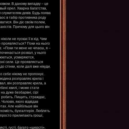
овком. В даному випадку – це
вый орел. Хварна багатства,
ім служителям девів. Будь поява
хаос в табір противника роду
тися. Він діє своїм полем,
аністів. Причому для цього він
іколи не пускає її в хід. Чим
це проявляється? Поки на нього
ає. «Поки ти мене не чіпаєш, я –
 починається розвал, у нього
оюються, усмиряются,
зні сили. Це проявляється
до стінки, коли далі вже нікуди.
но себе нікому не пропонує.
людина розправляє крила і
вал, він розправляє крила, а
ебені хвилі, і може стати
на дуже безбарвні, сірі
не робить. Пищить, страждає,
 Чоловік, якого відвідав
отах. Але найбільше він
ухомість, бухгалтерія. Люблять
 просто прилипають гроші,
сті, густі, багато «шерсті».