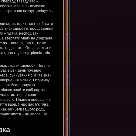
спереду, і ззаду вас –
ебесна, або знак великого
фстра, коли повзуть звідусіль
ли скрізь горить світло, багато
– це знак здоров’я, продовження
ти – удача, несподівані
ба звертати увагу на дзеркала.
ало – погано, навіть, може
багато дзеркал. Якщо вас життя
же, навіть до внутрішніх змін
знак втрати, хвороби. Погано
 Вас в цей день починає
ера, руйнування сім’ї та знак
овернення в сім’ю. Особливу
 не все благополучно
рміново знайти собі партнера.
жна стикатися з кров’ю.
ініціацію. Планові операції не
ття вари. Якщо вас б’є гілка,
нак загибелі вашого роду,
 падає листя – це добре. Це
вка