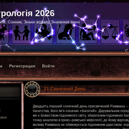
рологія 2026
пи, Сонник, Знаки зодіаку, Значення імені
ка
Регистрация
Войти
21 Сонячний День
Двадцять перший сонячний день присвячений Рамману – 
я
багатства, його ім’я означає «багатий». Дарувальник огряд
же є божеством підземного світу, зберігачем підземних баг
рвня
точну аналогію в греко–римської міфології, де йому відпо
впливу Раммана не обмежується підземним царством: зоро