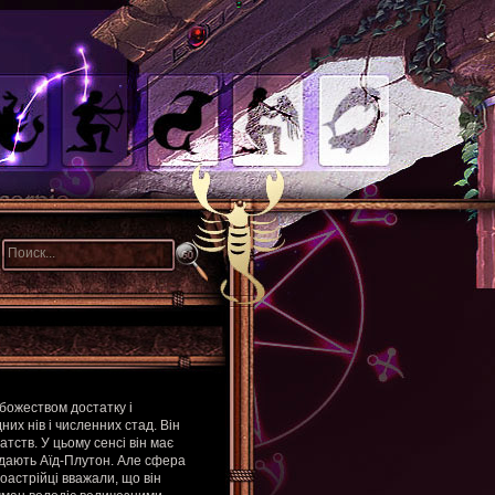
божеством достатку і
них нів і численних стад. Він
атств. У цьому сенсі він має
відають Аїд-Плутон. Але сфера
астрійці вважали, що він