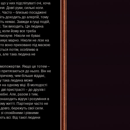
о у них підсліпуваті очі, хоча
я. Довгі руки, сильні ноги.
. Часто – близько посаджені
іть доходить до алергій, тому
іть немає. Завжди в гущі подій,
. Так виходить. Ця людина
, коли йому все треба
блискуче. Ніколи не буває
икує марно. Ніколи не лізе на
сто воно приховано під маскою
ться потім, особливо в
а, але така людина не
амопожертви. Якщо це тотем –
 притягаються до нього. Він не
причому, чим більше віддає,
су така людина може
 на одному віці. В молодості
дві пристрасті – до друзів і
юбні. Але, разом з тим,
знаходить відгук і розуміння в
ому житті. Партнери часто не
довго, бережуть свої сили.
зі спокійними і рівними
ають всі. Від такої людини