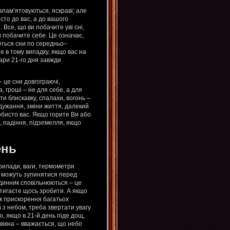
запам’ятовуються, яскраві; але
сто до вас, а до вашого
 Все, що ви побачите уві сні,
и побачите себе. Це означає,
ються сни по середньо–
 в тому випадку, якщо вас на
ари 21-го дня завжди
– це сни довгограючі,
, гроші – не для себе, а для
и блискавку, спалахи, вогонь –
одужання, зміни життя, далекий
собисто вас. Якщо горите Ви або
, падіння, підземелля, якщо
ень
рилади, ваги, термометри
и можуть зупинятися перед
одинник сповільнюються – це
встигаєте щось зробити. А якщо
ак прискорення багатьох
й з небом, треба звертати увагу
, якщо в 21-й день піде дощ,
 вікна – вважається, що небо