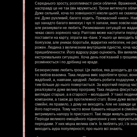
Середнього зросту, розпливчасті риси обличчя. Враження, щ
насправді це не так (він мружиться). Трохи витягнуте обличч
Дуже сильний, хоча по зовнішності ніколи цього не скажеш
очі. Дуже рухливий, багато ходить. Прекрасний «нюх». Нав
що занадто багато винюхує і чує ті запахи, яких зовсім нав
але ризикувати не любить. Ризикованих ситуацій не жадає
чекає свого зоряного часу. Раптово може наступити період
поставити на карту, зіграти ва–банк. У нього це виходить 
боягузом, але уникає боротьби, відкритих небезпек, не риз
рожен. Людина з величезним внутрішнім гідністю, хоча ча
пришибленности. Його відразу рідко оцінюють. Він виявляє
екстремальних ситуаціях. Хоча день пов’язаний з грошим
розмінюється і по дрібниці не краде.
Безкорисливо любить гроші. Ця любов, яка доходить до с
то любов взаємна. Така людина вміє заробляти гроші, вони
жадібний, а, навпаки, щедрий. Любить робити подарунки, 
тим більше до нього повертається. За короткий період ча
реалізувати дуже велику програму. Така людина фіксується
виглядає старше, а в старості – молодший. У такої людини 
компаніям, а також до протилежної статі. Вони дуже велел
сімейні, як правило, з дому не виходять. Але не завжди це 
його партнера. Тому часто вони бувають нещасні в сімейн
витримують напору їх пристрасті. Такі люди живуть досить 
Періоди великого емоційного піднесення у них чергуються 
періодами. У них міцна велика сім’я. Їх люблять усі, і їх зн
виходить аура популярності, про нього всі знають.