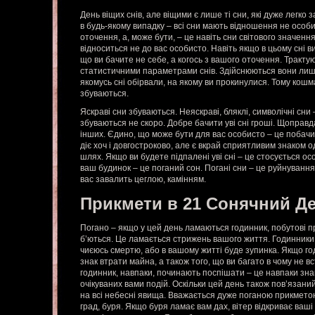
День віщих снів, але віщими є лише ті сни, які дуже легко 
в будь-якому випадку – всі сни мають відношення не особи
оточення, а, може бути, – це навіть сни світового значення.
відноситься не до вас особисто. Навіть якщо в цьому сні в
що ви бачите не себе, а когось з вашого оточення. Тракту
статистичними параметрами снів. Здійснюються вони лише
якомусь сні обірвали, на якому ви прокинулися. Тому кошм
збуваються.
Яскраві сни збуваються. Неяскраві, бляклі, символічні сни 
збуваються не скоро. Добре бачити уві сні гроші. Щоправда
інших. Єдино, що може бути для вас особисто – це побачит
діє хоч і довгостроково, але є вкрай сприятливим знаком 
шлях. Якщо ви будете підпалені уві сні – це стосується о
ваш будинок – це поганий сон. Погані сни – це руйнування
вас завалить цеглою, камінням.
Прикмети в 21 Сонячний Д
Погано – якщо у цей день ламаються годинник, побутові п
б’ються. Це ламається стрижень вашого життя. Годинник
чиєюсь смертю, або в вашому житті буде зупинка. Якщо г
знак втрати майна, а також того, що ви багато в чому не 
годинник, навпаки, починають поспішати – це навпаки зн
очікуваних вами подій. Оскільки цей день також пов’язани
на всі небесні явища. Вважається дуже поганою прикметою
град, буря. Якщо буря ламає вам дах, вітер відкриває ваші