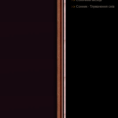
Сонячний місяць
Сонник
-
Тлумачення снів