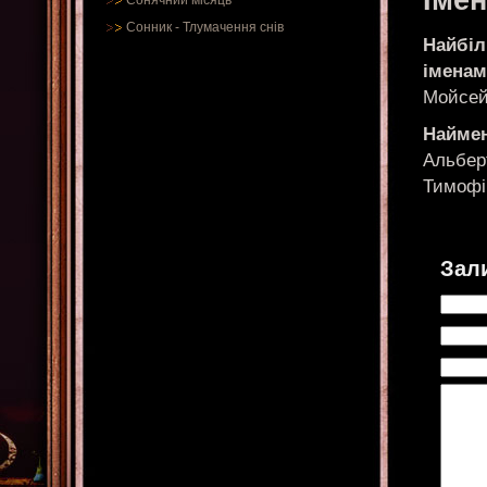
Іме
Сонячний місяць
Сонник
-
Тлумачення снів
Найбіл
імена
Мойсей
Наймен
Альберт
Тимофі
Зал