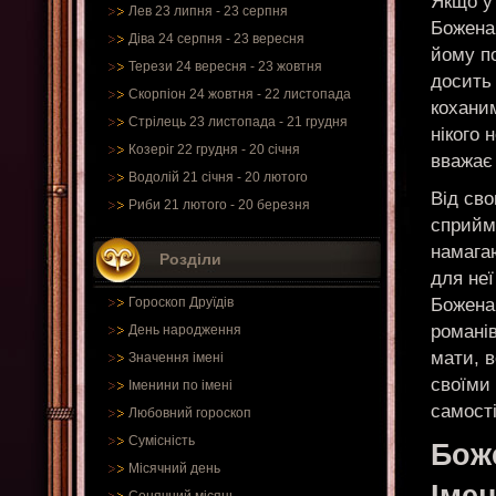
Якщо у 
Лев 23 липня - 23 серпня
Божена 
Діва 24 серпня - 23 вересня
йому по
Терези 24 вересня - 23 жовтня
досить 
Скорпіон 24 жовтня - 22 листопада
кохани
Стрілець 23 листопада - 21 грудня
нікого 
Козеріг 22 грудня - 20 січня
вважає
Водолій 21 січня - 20 лютого
Від сво
Риби 21 лютого - 20 березня
сприйма
намагаю
Розділи
для неї
Божена
Гороскоп Друїдів
романів
День народження
мати, в
Значення імені
своїми 
Іменини по імені
самост
Любовний гороскоп
Сумісність
Бож
Місячний день