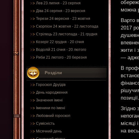
обережн
Лев 23 липня - 23 серпня
можна 
Діва 24 серпня - 23 вересня
Терези 24 вересня - 23 жовтня
Варто в
Скорпіон 24 жовтня - 22 листопада
2017 ро
Стрілець 23 листопада - 21 грудня
душевн
впевнен
Козеріг 22 грудня - 20 січня
жити і
Водолій 21 січня - 20 лютого
— адже 
Риби 21 лютого - 20 березня
В проф
Розділи
встанов
фінансо
Гороскоп Друїдів
рішучим
День народження
позиції
Значення імені
Згідно 
Іменини по імені
непоган
Любовний гороскоп
місяці 
Сумісність
на весь
Місячний день