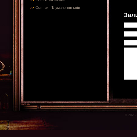
Сонячний місяць
Сонник
-
Тлумачення снів
Зал
© 2026 