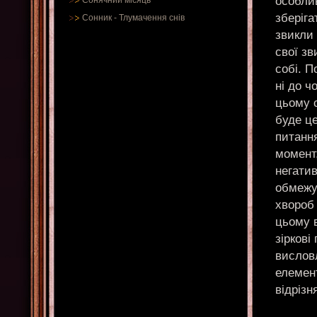
особлив
Сонячний місяць
зберіга
Сонник
-
Тлумачення снів
звикли 
свої зв
собі. П
ні до ч
цьому 
буде це
питанн
момент
негатив
обмежу
хвороб 
цьому в
зіркові
висловл
елемент
відрізн