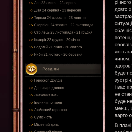
річного
Лев 23 липня - 23 серпня
довго х
Діва 24 серпня - 23 вересня
застра
Терези 24 вересня - 23 жовтня
ситуац
Скорпіон 24 жовтня - 22 листопада
обачніс
Стрілець 23 листопада - 21 грудня
потенці
Козеріг 22 грудня - 20 січня
обов’яз
Водолій 21 січня - 20 лютого
якісь к
Риби 21 лютого - 20 березня
чином, 
здоров’
Розділи
буде п
зустрі
Гороскоп Друїдів
і вас п
День народження
не стан
Значення імені
буде не
Іменини по імені
менш, 
Любовний гороскоп
варто 
Сумісність
В плані
Місячний день