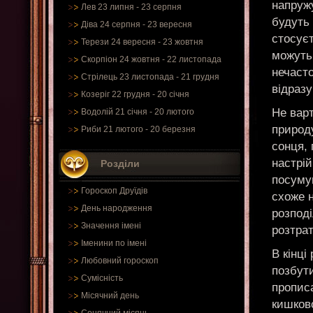
напружу
Лев 23 липня - 23 серпня
будуть 
Діва 24 серпня - 23 вересня
стосуєт
Терези 24 вересня - 23 жовтня
можуть 
Скорпіон 24 жовтня - 22 листопада
нечаст
Стрілець 23 листопада - 21 грудня
відраз
Козеріг 22 грудня - 20 січня
Не варт
Водолій 21 січня - 20 лютого
природ
Риби 21 лютого - 20 березня
сонця, 
настрій
Розділи
посумув
Гороскоп Друїдів
схоже н
День народження
розподі
Значення імені
розтрат
Іменини по імені
В кінці
Любовний гороскоп
позбут
Сумісність
пропис
Місячний день
кишково