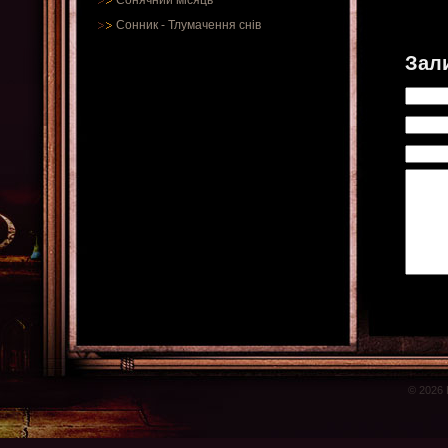
Сонячний місяць
Сонник
-
Тлумачення снів
Зал
© 2026 