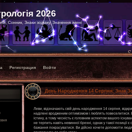
рологія 2026
пи, Сонник, Знаки зодіаку, Значення імені
ка
Регистрация
Войти
День Народження 14 Серпня: Знак З
Леви, відзначають свій день народження 14 серпня, відкрит
я
наділені вродженим оптимізмом і люблять повеселитися.
істину, а тому чесність є головним аспектом вашого існув
рвня
не терпить навіть невинної брехні, однак у такої позиції є
бажання покрасуватися. Ви дійсно хочете допомогти людя