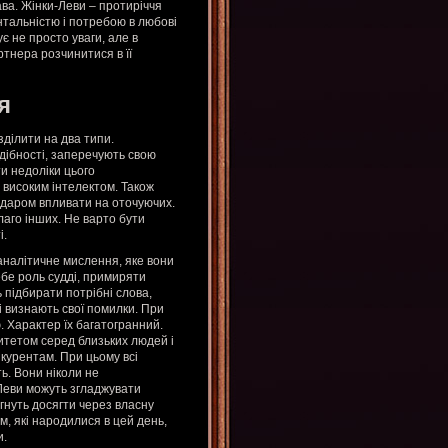
ава. Жінки-Леви – протиріччя
ентальністю і потребою в любові
є не просто уваги, але в
ртнера розчинитися в її
я
ділити на два типи.
дібності, заперечують свою
ти недоліки цього
з високим інтелектом. Також
і даром впливати на оточуючих.
лаго інших. Не варто бути
і.
 аналітичне мислення, яке вони
ебе роль судді, примиряти
 підбирати потрібні слова,
і визнають свої помилки. При
ю. Характер їх багатогранний.
итетом серед близьких людей і
нкурентам. При цьому всі
ь. Вони ніколи не
Леви можуть згладжувати
агнуть досягти через власну
м, які народилися в цей день,
и.