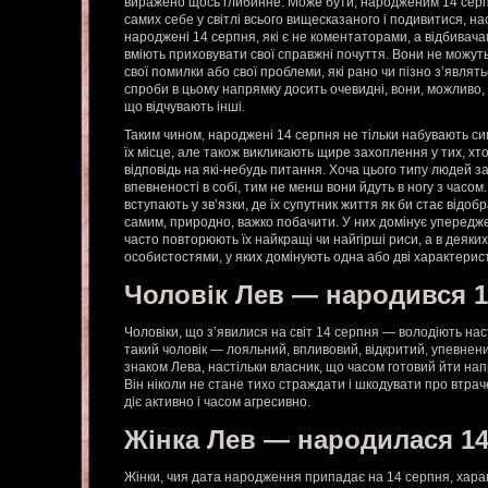
виражено щось глибинне. Може бути, народженим 14 серп
самих себе у світлі всього вищесказаного і подивитися, нас
народжені 14 серпня, які є не коментаторами, а відбивача
вміють приховувати свої справжні почуття. Вони не можу
свої помилки або свої проблеми, які рано чи пізно з’являтьс
спроби в цьому напрямку досить очевидні, вони, можливо,
що відчувають інші.
Таким чином, народжені 14 серпня не тільки набувають сим
їх місце, але також викликають щире захоплення у тих, хт
відповідь на які-небудь питання. Хоча цього типу людей 
впевненості в собі, тим не менш вони йдуть в ногу з часо
вступають у зв’язки, де їх супутник життя як би стає відоб
самим, природно, важко побачити. У них домінує упередже
часто повторюють їх найкращі чи найгірші риси, а в деяки
особистостями, у яких домінують одна або дві характерис
Чоловік Лев — народився 
Чоловіки, що з’явилися на світ 14 серпня — володіють н
такий чоловік — лояльний, впливовий, відкритий, упевнени
знаком Лева, настільки власник, що часом готовий йти нап
Він ніколи не стане тихо страждати і шкодувати про втрач
діє активно і часом агресивно.
Жінка Лев — народилася 1
Жінки, чия дата народження припадає на 14 серпня, хар