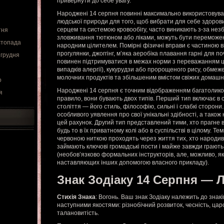
привернути до себе увагу.
Народжені 14 серпня повинні максимально використовуват
людської природи для того, щоб вибрати для себе здоров
серцем та системою кровообігу, часто виникають з-за незб
тня
зловживання тютюном або ліками, можуть бути переможе
стопада
народним цілителем. Помірні фізичні вправи є частиною 
прогулянки, джоггінг, м’яка аеробіка плавання гарні для п
 грудня
повинен підтримуватися в межах норми з переважанням ц
випадків алергії), кукурудзи або пророщеного рису, обме
молочних продуктів та збільшеним вмістом свіжих домашні
о
Народжені 14 серпня є точним відображенням багатоликог
я
правило, вони бувають двох типів. Перший тип включає в 
століття — його стиль, філософію, сильні і слабкі сторони
особливого уявлення про свої унікальні здібності, а також
цей рахунок. Другий тип представлений тими, хто прагне ви
будь то в їх приватному колі або в суспільстві в цілому. Т
червоною ниткою проходять через життя тих, хто народив
займають ключові громадські пости і майже завжди грають 
(необов’язково формальних інструкторів, але, можливо, як
наставляющих інших допомогою власного прикладу).
Знак Зодіаку 14 Серпня — 
Стихія Знака
: Вогонь. Ваш знак Зодіаку належить до знаків
наступними якостями: різнобічний розвиток, чесність, царс
талановитість.