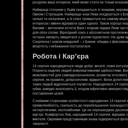
розділяє ваші інтереси, який може стати не тільки коханим
Найкращі стосунки у Львів складаються зі знаками, керова
Овном і Стрільцем. Найкраще знак Лева поєднується з Бл
сильні та незалежні, а їх союз тримається на самому міц
інтересах і вмінні відчувати один одного. Також хороші пе
Вагами – витончені естети Ваги і яскраві лідери Леви час
для обох спілки. Вірогідний союз з абсолютною протилеж
останні зможуть змиритися з роллю підлеглого. Не дуже в
Скорпіона і зовсім невдалий – з Биком: обидва є фіксован
впертість і небажання поступатися.
Робота і Кар’єра
14 серпня народжуються люди добрі, веселі, повні ентузіа
Планета наділяє людей комунікативними здібностями. Вон
можливостей для самовдосконалення, розвитку інтелекту 
серпня, як правило, доброзичливі, відкриті. Вони допитлив
таких людей відрізняється гнучкістю. Народилися 14 серп
губка, швидко аналізують її, згодом ефективно використо
поставлених цілей.
Слабкими сторонами особистості народжених 14 серпня є 
прямолінійність, схильність до перебільшення значущості
нетерплячими, неспокійними. Це не перешкоджає досягне
кар’єрі. Комфортно Лев, народжений 14 серпня, відчуває с
вчителя. Окремим представникам знака підкоряється філос
творчості.