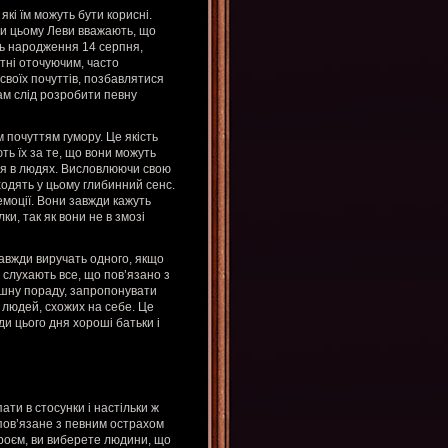
кі їм можуть бути корисні.
ри цьому Леви вважають, що
ень народження 14 серпня,
ітні оточуючим, часто
своїх почуттів, позбавлятися
вам слід розробити певну
 почуттям гумору. Це якість
ть їх за те, що вони можуть
ся в людях. Висловлюючи свою
одять у цьому глибинний сенс.
емоції. Вони завжди кажуть
ки, так як вони не в змозі
завжди виручать одного, якщо
 слухають все, що пов’язано з
ушну пораду, запропонувати
людей, схожих на себе. Це
и цього дня хороші батьки і
ти в стосунки і настільки ж
 пов’язане з певним острахом
троєм, ви виберете людини, що