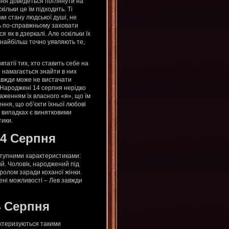
ня доведеться поглянути на
кільки це їм підходить. Ті
ми стану людської душі, не
ть по-справжньому заховати
я як в дзеркалі. Але оскільки їх
 найбільш точно уявляють те,
патії тих, хто ставить себе на
о намагається знайти в них
завжди може не вистачати
м.Народжені 14 серпня нерідко
раженням їх власного «я», що їм
ння, що об’єкти їхньої любові
х випадках є винятковими
тики.
14 Серпня
аступними характеристиками:
й. Чоловік, народжений під
ролом заради коханої жінки.
ені можливості – Лев завжди
4 Серпня
актеризуються такими