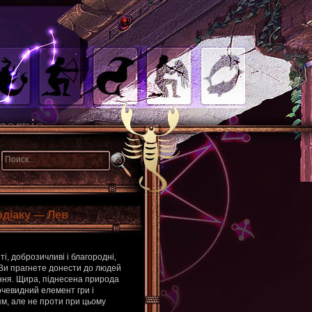
одіаку — Лев
і, доброзичливі і благородні,
 Ви прагнете донести до людей
ання. Щира, піднесена природа
 очевидний елемент гри і
м, але не проти при цьому