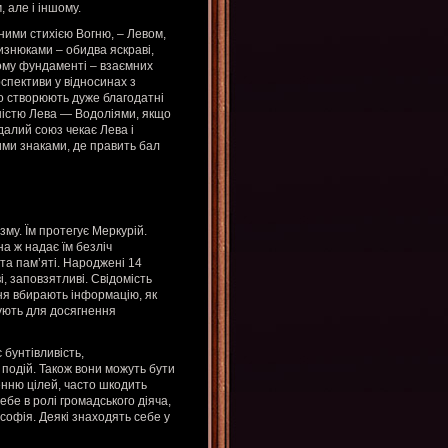
, але і іншому.
ними стихією Вогню, – Левом,
изнюками – обидва яскраві,
ному фундаменті – взаємних
рспективи у відносинах з
то створюють дуже благодатні
ністю Лева — Водоліями, якщо
далий союз чекає Лева і
ими знаками, де править бал
зму. Їм протегує Меркурій.
а ж надає їм безліч
та пам’яті. Народжені 14
і, заповзятливі. Свідомість
ня вбирають інформацію, як
вують для досягнення
бунтівливість,
 подій. Також вони можуть бути
нню цілей, часто шкодить
ебе в ролі громадського діяча,
офія. Деякі знаходять себе у