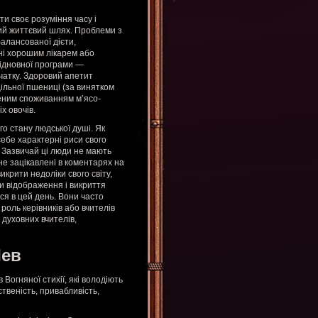
и своє розуміння часу і
ий життєвий шлях. Проблеми з
алансованої дієти,
ні хорошим лікарем або
відновної програми —
очатку. Здоровий апетит
ільної пшениці (за винятком
женим споживанням м’ясо-
х овочів.
о стану людської душі. Як
себе характерні риси свого
. Зазвичай ці люди не мають
 не зацікавлені в коментарях на
крити недоліки свого світу,
еми відображення і викриття
ся в цей день. Вони часто
роль керівників або вчителів
 духовних вчителів,
Лев
 Вогняної стихії, які володіють
твеність, привабливість,