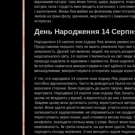
відзнаками натури: така жінка тепла, щира, відкрита, яскр
натури, сила і гордість яких входить в резонанс з сентим
і захоплення. Жінка-Лев майже на фізичному рівні потребу
любові на грані фолу, зречення, жертовності і бажання па
інтересах.
День Народження 14 Серпн
Народилися 14 серпня знак зодіаку Лев, можна умовно роз
Представники першого типу не мають уявлення про свої з
унікальність. Другий тип включає людей, які хочуть розкри
недосконалого світу. 14 серпня з’являються на світ люди 
природа наділила їх харизмою і чарівністю. Вони наділен
Їм потрібно навчитися використовувати свої здібності на б
винахідливими, використовувати оточуючих заради корист
У тих, хто народився 14 серпня знак зодіаку Лев, рідкісне
постійно вдосконалюють. Часто їм доводиться брати на с
ворогуючі сторони. Вони підходять до цього творчо, вміють
жартувати. Народжені 14 серпня знак зодіаку Лев, бачать 
цьому не впадають у відчай, а відносяться до них з іроніє
Завдяки цьому вони досягають успіху, користуються автор
колег. Вони здатні досягти високої посади, утерти носа ко
залишаються задоволеними, не ображаються і не заздрят
переступають через інших, щоб отримати високу посаду. 
конфлікти, знаходити спільну мову з усіма. Висот вони пр
невпевненість. Їм треба показати, на що вони здатні. Лева
підходить посаду керівника. З них виходять чудові педагог