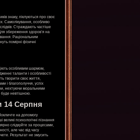
ків знаку, піклуються про своє
ях. Самолікування, особливо
слідків. Страждають частіше
 Для збереження здоров’я на
ування. Раціональним
уть помірні фізичні
діють особливим шармом,
женні таланти і особливості
ть творити своє життя,
ми і благополуччя, успіх
они, нехтуючи моральними
х буде невтішною.
 14 Серпня
Покличте на допомогу
ші великі психологічні пізнання
лярно слідкуйте за процесами,
ості, але час від часу
очете. Результат не змусить