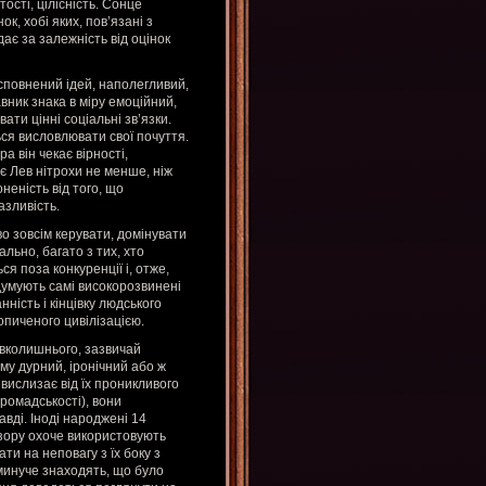
ості, цілісність. Сонце
к, хобі яких, пов’язані з
ає за залежність від оцінок
сповнений ідей, наполегливий,
вник знака в міру емоційний,
ати цінні соціальні зв’язки.
ся висловлювати свої почуття.
а він чекає вірності,
ддає Лев нітрохи не менше, ніж
неність від того, що
азливість.
о зовсім керувати, домінувати
льно, багато з тих, хто
ся поза конкуренції і, отже,
думують самі високорозвинені
ність і кінцівку людського
опиченого цивілізацією.
авколишнього, зазвичай
ому дурний, іронічний або ж
вислизає від їх проникливого
громадськості), вони
вді. Іноді народжені 14
 зору охоче використовують
ти на неповагу з їх боку з
еминуче знаходять, що було