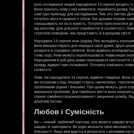
коло спілкування людей народилися 14 серпня входять ті, я
Вони прагнуть чому у них навчитися, перейняти досвід. П
самі гідні прикладу для наслідування. Тим, хто святкує Д
потрібно жити в гармонії з собою. Їхні душевні пориви пом
спрацьовують не на їх користь. Потрібно прислухатися до 
від негативу. Для цілісного сприйняття їх особистості, Ле
стратегію поведінки, яка представить їх в кращому світлі.
Народжені 14 серпня знак зодіаку Лев, володіють хорошим
вони використовують для передачі своїх думок. Друзі ціную
розкрити їх справжнє обличчя. Вони відмінно розбирають
точку зору, Леви можуть перебільшувати. Навколишні знах
Народженим в цей день важко приховувати свої почуття і 
правду, відкриті при спілкуванні. Оточуючі помічають помил
сховати їх.
Леви, які народилися 14 серпня, відмінні товариші. Вони 
він потрапив у біду. Нерідко стають «жилеткою», терпляче
проблемами рідних і близьких. При цьому можуть дати сл
вирішення проблеми. Для сімейного життя вони обирають 
сприяє сімейного взаєморозуміння і зміцнення шлюбу. Люд
дбайливі батьки.
Любов і Сумісність
Ви — ніжний, люблячий партнер, але можете швидко вступа
швидко їх закінчувати. Ви рідко визнаєте свою мінливість,
близькості. Якщо вам вдасться впоратися з мінливим нас