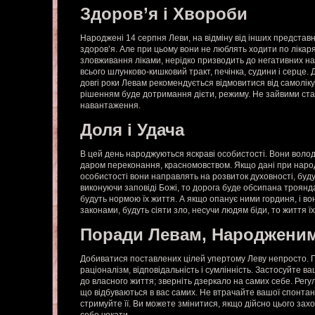
Здоров’я і Хвороби
Народжені 14 серпня Леви, на відміну від інших представни
здоров’я. Але при цьому вони не люблять ходити по лікар
зловживання ліками, нерідко призводить до негативних на
всього шлунково-кишковий тракт, печінка, судини і серце.
довгі роки Левам рекомендується відмовитися від самолік
рішенням буде дотримання дієти, режиму. Не зайвими стан
навантаження.
Доля і Удача
В цей день народжуються яскраві особистості. Вони воло
даром переконання, красномовством. Якщо дані при народ
особистості вони направлять на розвиток духовності, буду
виконуючи заповіді Божі, то дорога буде обсипана троянда
будуть нормою їх життя. А якщо опанує ними гординя, і в
законами, будуть сіяти зло, несучи людям біди, то життя ї
Поради Левам, Народженим
Добиватися поставлених цілей упертому Леву непросто. 
раціоналізм, відповідальність і сумлінність. Застосуйте ва
до власного життя; зверніть дзеркало на самих себе. Регу
що відбуваються в вас самих. Не втрачайте вашої спонтанн
стримуйте її. Ви можете змінитися, якщо дійсно цього зах