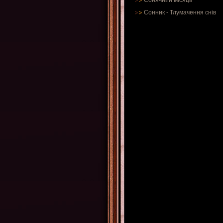
Сонячний місяць
Сонник
-
Тлумачення снів