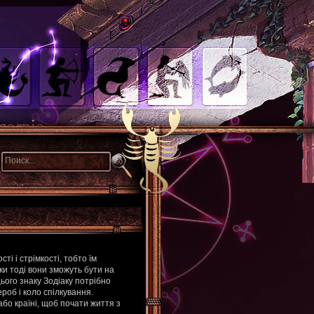
і і стрімкості, тобто їм
ки тоді вони зможуть бути на
ього знаку Зодіаку потрібно
роб і коло спілкування.
або країні, щоб почати життя з