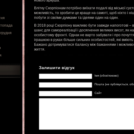
нового аркуша.
Влітку Скорпіонам потрібно виїхати подалі від міської сує
можливість, то зробити це краще на самоті, щоб ніхто і н
побути зі своїми думками та ідеями один на один.
тня
стопада
В 2018 році Скорпіону важливо бути завжди напоготові – в
шанс для самореалізації і досягнення великих висот, як на 
 грудня
особистому фронті. Однак не варто забувати і про почуття
іграшкою в руках більше сильних особистостей, які вміють 
Бажано дотримуватися балансу між бажаннями і можливост
о
життя.
я
Залишити відгук
Імя (обов'язково)
Пошта (не публікується, об
Сайт