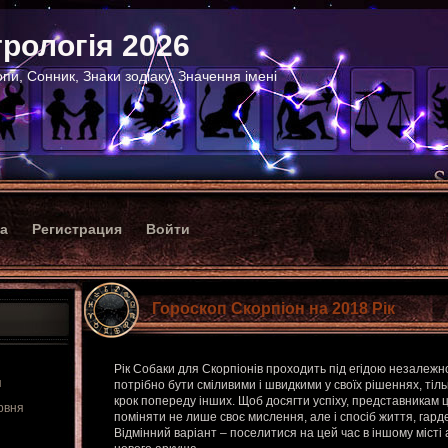
рологія 2026
пи, Сонник, Знаки зодіаку, Значення імені
ка
Регистрация
Войти
Гороскоп Скорпіон на 2018 Рік
Рік Собаки для Скорпіонів проходить під егідою незалежност
я
потрібно бути сміливими і швидкими у своїх рішеннях, тіль
крок попереду інших. Щоб досягти успіху, представникам ц
рвня
поміняти не лише своє мислення, але і спосіб життя, гарде
Відмінний варіант – поселитися на цей час в іншому місті 