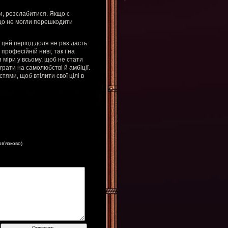
ти, розслабитися. Якщо є
іщо не могли перешкодити
 цей період доля не раз дасть
професійній ниві, так і на
 міри у всьому, щоб не стати
грати на самолюбстві й амбіції.
ями, щоб втілити свої цілі в
ов'язково)