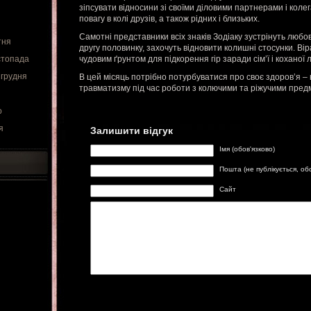
зіпсувати відносини зі своїми діловими партнерами і кол
повагу в колі друзів, а також рідних і близьких.
Самотні представники всіх знаків Зодіаку зустрінуть любов
тня
другу половинку, захочуть відновити колишні стосунки. Вір
стопада
чудовим ґрунтом для підкорення гір заради сім’ї і коханої
 грудня
В цей місяць потрібно потурбуватися про своє здоров’я – 
травматизму під час роботи з колючими та ріжучими пред
о
я
Залишити відгук
Імя (обов'язково)
Пошта (не публікується, об
Сайт