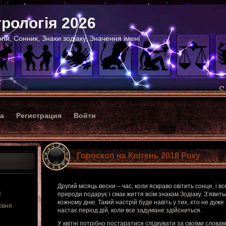
рологія 2026
пи, Сонник, Знаки зодіаку, Значення імені
ка
Регистрация
Войти
Гороскоп на Квітень 2018 Року
Другий місяць весни – час, коли яскраво світить сонце, і вс
я
природи подарує і смак життя всім знакам Зодіаку. З’явить
кожному дню. Такий настрій буде навіть у тих, хто не дуже 
рвня
настає період дій, коли все задумане здійсниться.
У квітні потрібно постаратися слідкувати за своїми словам