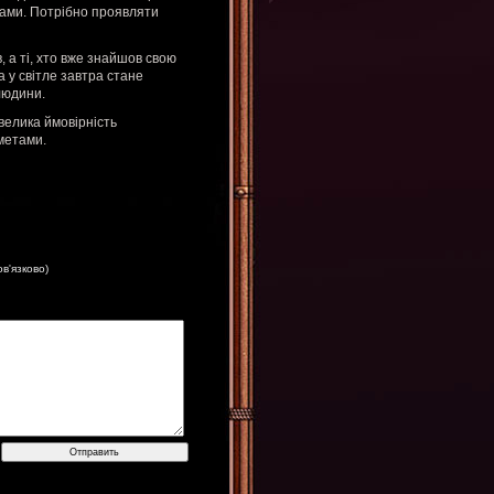
егами. Потрібно проявляти
, а ті, хто вже знайшов свою
а у світле завтра стане
 людини.
велика ймовірність
метами.
ов'язково)