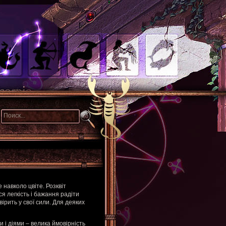
е навколо цвіте. Розквіт
ся легкість і бажання радіти
вірить у свої сили. Для деяких
и і діями – велика ймовірність