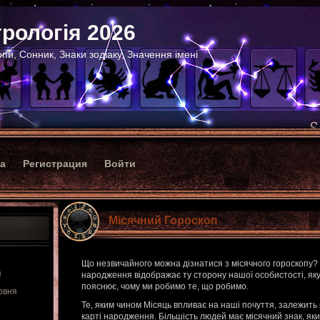
рологія 2026
пи, Сонник, Знаки зодіаку, Значення імені
ка
Регистрация
Войти
Місячний Гороскоп
Що незвичайного можна дізнатися з місячного гороскопу?
я
народження відображає ту сторону нашої особистості, яку
пояснює, чому ми робимо те, що робимо.
рвня
Те, яким чином Місяць впливає на наші почуття, залежить 
карті народження. Більшість людей має місячний знак, яки