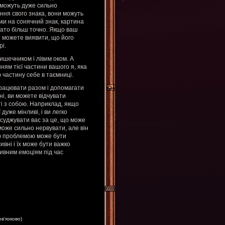
 можуть дуже сильно
ення свого знака, вони можуть
ьки на сонячний знак, картина
гато більш точно. Якщо ваш
и можете виявити, що його
і.
ишечником і лівим оком. А
ням тієї частини вашого я, яка
 частину себе в таємниці.
працювати разом і допомагати
ні, ви можете відчувати
ті з собою. Наприклад, якщо
дуже мінливі, і ви легко
суджувати вас за це, що може
може сильно нервувати, але він
ою проблемою може бути
ивні і їх може бути важко
ивним емоціям під час
ов'язково)