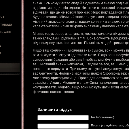
знака. Ось чому багато людей з однаковим знаком зодіаку
відрізнятися один від одного. Читаючи в гороскопі визнач
відчувати, що це не зовсім про них. Якщо покладатися тіл
буде неточною. Місячний знак описує якості людини наба
тня
місячний знак одночасно є і вашим сонячним знаком, то в
стопада
характеристики більш яскраво виражені у вашому характер
 грудня
Місяць керує серцем, шлунком, мозком, сечовим міхуром, к
також гландами і рідинами в тілі. Вона служить відображен
підпорядковується інстинктам. Більшість людей тримає цю
о
Якщо ваш сонячний і місячний знак сумісні, вони можуть 
я
вам виходити зі скрути і досягати мети. Якщо вони несуміс
суперечливі бажання або в якій-небудь мірі бути в розбра
ваш місячний знак – Близнюки, швидше за все, ваші емоції 
починаєте нервувати. При цьому оточуючі люди можуть за
вас бентежити. Чоловік з місячним знаком Скорпіона теж 
має звичку приховувати це. Проте для останнього велик
заздрість. Люди з Місяцем в знаку Овна наполегливі, агрес
контролювати. Чудово, якщо вони можуть дати вихід негат
фізичного навантаження.
Залишити відгук
Імя (обов'язково)
Пошта (не публікується, об