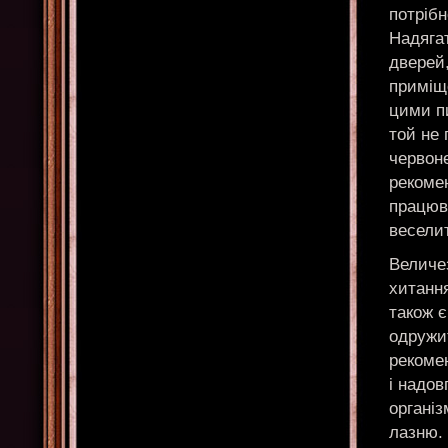
потрібн
Надягат
дверей,
приміще
цими пи
той не 
червоне
рекомен
працюва
весели
Величе
хитання
також є
одружи
рекоме
і надов
організ
лазню. 