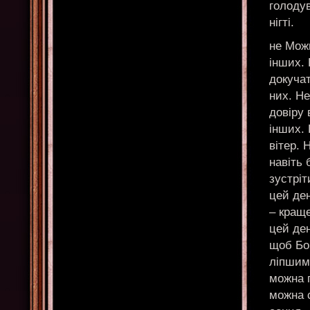
голодув
нігті.
не Мож
інших.
докучат
них. Не
довіру 
інших.
вітер. 
навіть 
зустріт
цей де
– краще
цей ден
щоб Бо
ліпшим
можна 
можна с