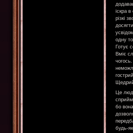
додаван
іскра в
різкі з
досягти
усвідо
одну то
Готує с
Вміє сл
чогось.
неможл
гострий
Щедри
Це люди
сприйма
бо вона
дозволя
передб
будь-як