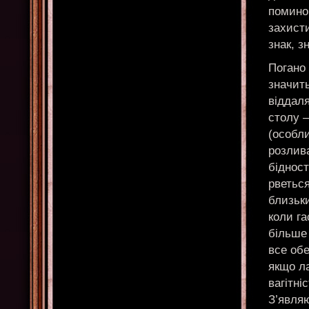
помино
захисти
знак, з
Погано 
значит
віддаля
столу –
(особли
розлива
бідност
рветься
близьки
коли га
більше
все обе
якщо ла
вагітні
З’явля