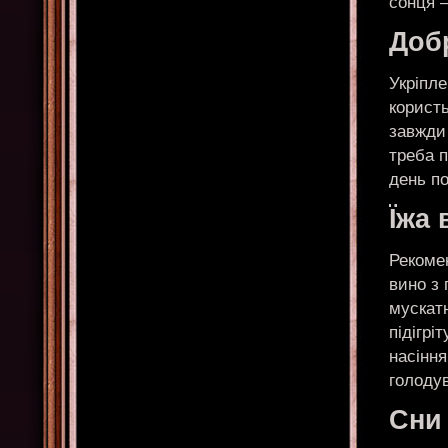
сонця –
Доб
Укріпле
користь
завжди 
треба п
день п
Їжа 
Рекоме
вино з
мускатн
підігрі
насіння
голоду
Сни