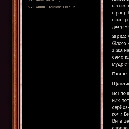
Сонячний місяць
вогню, 
Сонник
-
Тлумачення снів
піроп).
пристр
джерело
Зірка
:
білого 
зірка н
самопо
мудріст
Планет
Щаслив
Всі поч
них пот
серйоз
коли Ви
Ви в це
справа