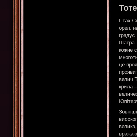
Тот
Птах С
орел, н
градус 
Шатра 
кожне с
многоты
це проя
проявит
велич 
крила –
величез
Юпітер
Зовніш
високог
велика,
вражаюч