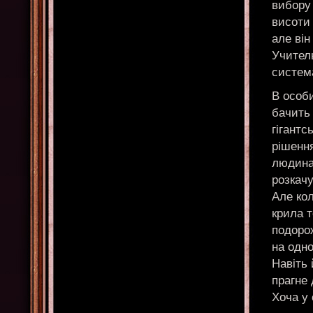
вибору 
висоти 
але він
Учител
система
В особ
бачить 
гігант
рішення
людина 
розкачу
Але кол
крила т
подоро
на одно
Навіть 
прагне 
Хоча у 