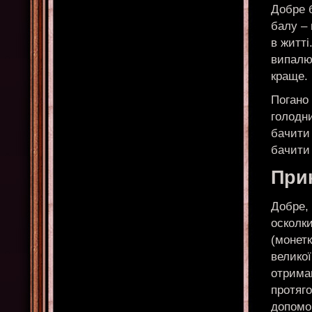
Добре б
балу – 
в житті
випалюв
краще.
Погано 
голодни
бачити 
бачити 
При
Добре, 
осколки
(монетк
великої
отриман
протяго
допомог