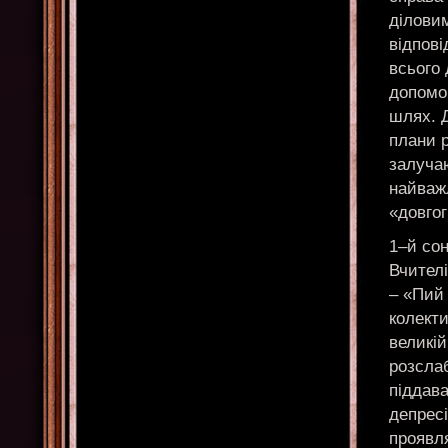
ділови
відпові
всього
допомо
шлях. Д
плани р
залуча
найважл
«довгог
1–й со
Вчителі
– «Пий 
колект
великій
розслаб
піддава
депресі
проявля