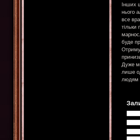
Інших 
нього а
все вр
тільки 
марнос
буде п
Отримує
принизи
Дуже м
лише о
людям 
Зал