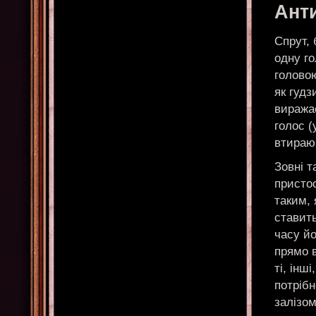
Анти
Спрут, 
одну го
головою
як гудз
виража
голос (
втираю
Зовні т
пристос
таким,
ставить
часу йо
прямо 
ті, інш
потрібн
залізом