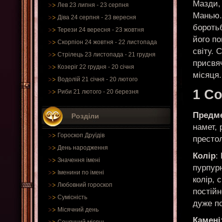
Мазди, 
Лев 23 липня - 23 серпня
Манью.
Діва 24 серпня - 23 вересня
боротьб
Терези 24 вересня - 23 жовтня
його п
Скорпіон 24 жовтня - 22 листопада
світу. 
Стрілець 23 листопада - 21 грудня
присвя
Козеріг 22 грудня - 20 січня
місяця.
Водолій 21 січня - 20 лютого
1 С
Риби 21 лютого - 20 березня
Предме
Розділи
намет, 
Гороскоп Друїдів
престол
День народження
Колір
:
Значення імені
пурпур
Іменини по імені
колір, 
Любовний гороскоп
постійн
Сумісність
дуже по
Місячний день
Камені