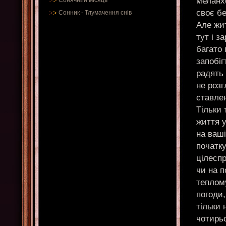
меланхо
Сонячний місяць
своє бе
Сонник
-
Тлумачення снів
Але жи
тут і з
багато 
запобіг
радять 
не розг
ставлен
Тільки 
життя у
на ваші
початку
цілесп
чи на п
теплому
погоди,
тільки 
чотирьо