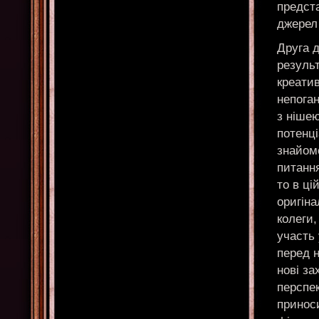
предст
джерел 
Друга 
результ
креатив
непоган
з нішею
потенц
знайомс
питання
то в ці
оригіна
колеги,
участь 
перед 
нові за
перспе
принос