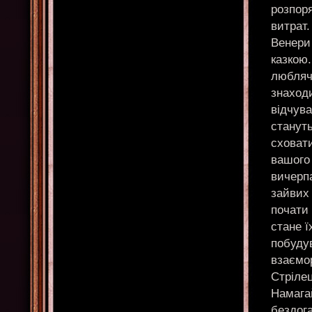
розпор
витрат
Венери 
казкою.
люблячи
знаход
відчува
станут
сховати
вашого 
вичерпа
зайвих
почати 
стане 
побудув
взаємор
Стрілец
Намагай
бездог