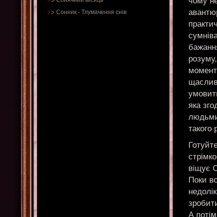
чому н
Сонячний місяць
авантю
Сонник
-
Тлумачення снів
практи
сумніва
бажанн
розуму,
момент
щаслив
умовити
яка зг
людьми
такого 
Готуйте
стрімко
віщує С
Поки вс
недолік
зробити
А потім