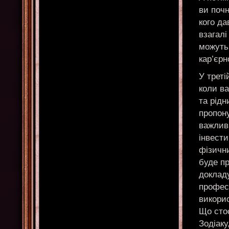
ви почн
кого да
взагалі
можуть
кар’єрн
У треті
коли ва
та рід
пропон
важлив
інвести
фізични
буде п
докладу
професі
викорис
Що сто
Зодіаку