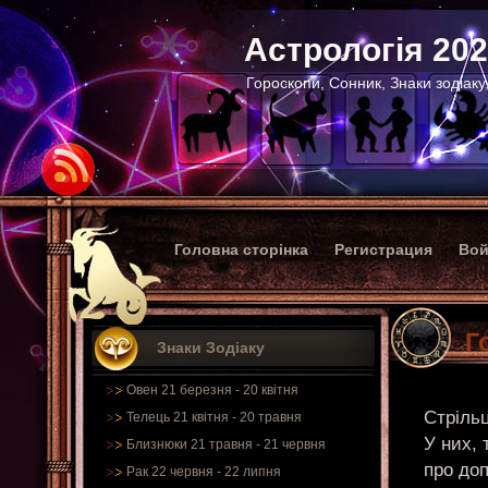
Астрологія 20
Гороскопи, Сонник, Знаки зодіаку
Головна сторінка
Регистрация
Вой
Г
Знаки Зодіаку
Овен 21 березня - 20 квітня
Стрільц
Телець 21 квітня - 20 травня
У них, 
Близнюки 21 травня - 21 червня
про доп
Рак 22 червня - 22 липня