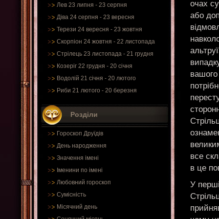
очах с
Лев 23 липня - 23 серпня
або доп
Діва 24 серпня - 23 вересня
відмов
Терези 24 вересня - 23 жовтня
навколо
Скорпіон 24 жовтня - 22 листопада
альтруї
Стрілець 23 листопада - 21 грудня
випадк
Козеріг 22 грудня - 20 січня
вашого 
Водолій 21 січня - 20 лютого
потрібн
Риби 21 лютого - 20 березня
перест
сторон
Розділи
Стрільц
ознаме
Гороскоп Друїдів
велики
День народження
все скл
Значення імені
в це по
Іменини по імені
Любовний гороскоп
У перші
Сумісність
Стріль
прийняв
Місячний день