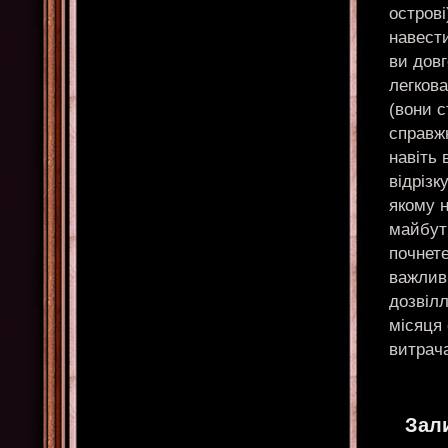
остров
навести
ви довг
легков
(вони с
справжн
навіть 
відрізк
якому 
майбутн
почнете
важлив
дозвілл
місяця 
витрача
Зал