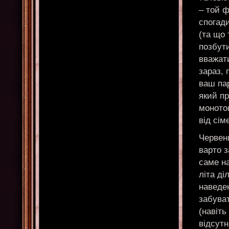
– той ф
спогади
(та що 
позбути
вважат
зараз, 
ваш па
який п
моното
від сім
Червень
варто з
саме на
літа ді
наведен
забуват
(навіть
відсут