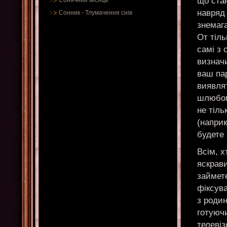
що ста
Сонячний місяць
навряд 
Сонник
-
Тлумачення снів
знемаг
От тіль
самі з 
визначи
ваш па
виявля
шлюбом
не тіль
(наприк
будете 
Всім, х
яскрави
займет
фіксува
з родин
готуюч
телевіз