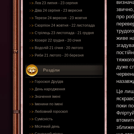
визнач
Лев 23 липня - 23 серпня
звично,
Діва 24 серпня - 23 вересня
про ро
Терези 24 вересня - 23 жовтня
перевер
Скорпіон 24 жовтня - 22 листопада
трудого
Стрілець 23 листопада - 21 грудня
живе на
Козеріг 22 грудня - 20 січня
згадува
Водолій 21 січня - 20 лютого
постійн
Риби 21 лютого - 20 березня
тяжкого
дуже с
Розділи
червен
назавж
Гороскоп Друїдів
День народження
Це лише
Значення імені
яскраво
Іменини по імені
поки по
Любовний гороскоп
Фліртуй
Сумісність
втомите
зближен
Місячний день