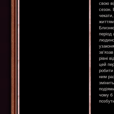
свою ві
сезон. 
чекати,
життям
Близню
період 
людиною
узаконя
зв’язав
рівні в
цей пе
робити
ним раз
змінит
подіями
чому б 
позбут