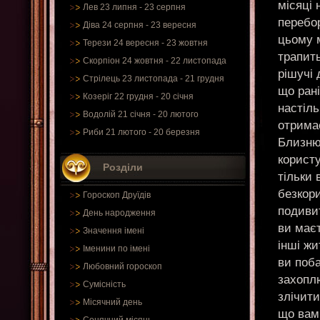
місяці 
Лев 23 липня - 23 серпня
перебор
Діва 24 серпня - 23 вересня
цьому м
Терези 24 вересня - 23 жовтня
трапить
Скорпіон 24 жовтня - 22 листопада
рішучі 
Стрілець 23 листопада - 21 грудня
що ран
Козеріг 22 грудня - 20 січня
настіль
Водолій 21 січня - 20 лютого
отримає
Риби 21 лютого - 20 березня
Близнюк
корист
Розділи
тільки 
безкори
Гороскоп Друїдів
подиви
День народження
ви маєт
Значення імені
інші жи
Іменини по імені
ви поба
Любовний гороскоп
захоплю
Сумісність
злічити
Місячний день
що вам