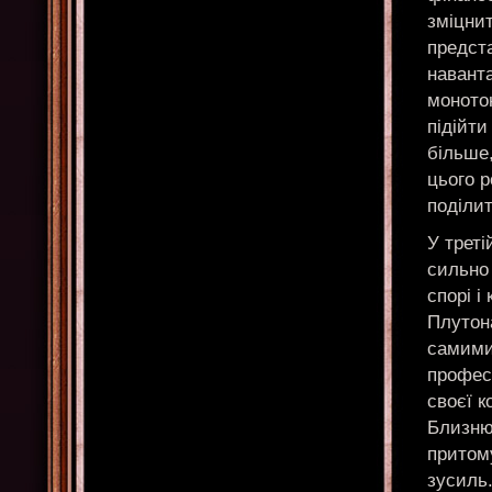
зміцнит
предста
навант
моното
підійти
більше,
цього р
поділит
У треті
сильно
спорі і
Плутон
самими
професі
своєї к
Близнюк
притом
зусиль.