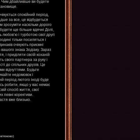
. Чим дбайливіше ви будете
становище.
чікується спокійний період,
идше за все, це відбудеться
ам зрозуміти наскільки дорого
 будете ще більше вдячні Долі,
ь любов’ю і турботою свої другі
одині тільки посиляться і
динаків очікують приємні
 вашого знака Зодіаку. Зараз
, і приділяти своїй коханій
ть свого партнера за руку і
сті до спільних друзів. Це
ми відчуттями. Будьте
икайте недомовок і
ий період лютого іноді буде
сь робити, якщо у вас немає
вій спосіб життя, свої
х певні корективи.
астя вже близько.
ов'язково)