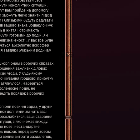
во використовувати своє
нути конфліктних ситуацій,
Тут вам прийде на допомогу
 зможуть легко знайти підхід
и і близькими будуть радувати
в вашого знака Зодіаку очікує
ть в життя і отримають
бути готовими до подій, які
евизначеності. У вас все буде
ується абсолютно всіх сфер
ться завдяки близьким родичам
Скорпіонам в робочих справах.
рішення важливих ділових
зні угоди. У будь-якому
о очікування грошової прибутку
затягнулося. Наберіться
доленосне подія, не
ведіть порядок в робочих
піони повинні зараз, у другій
ок долі, який змінить вас і
и розслабитися, ваші старання
уації, з якої немає виходу.
но нове, нестандартне
ь відкриє перед вами зовсім
сі великі витрати заздалегідь,