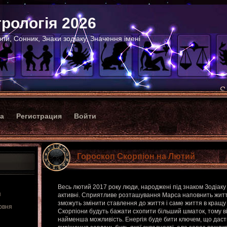
рологія 2026
пи, Сонник, Знаки зодіаку, Значення імені
ка
Регистрация
Войти
Гороскоп Скорпіон на Лютий
Весь лютий 2017 року люди, народжені під знаком Зодіаку 
я
активні. Сприятливе розташування Марса наповнить життя
зможуть змінити ставлення до життя і саме життя в кращу 
рвня
Скорпіони будуть бажати схопити більший шматок, тому ві
найменша можливість. Енергія буде бити ключем, що дасть