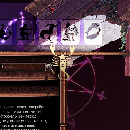
Скорпіон, будуть енергійні та
 яскравими подіями, які
сторону. У цей період
д їх уваги не сховається жодна
 сили для досягнень і