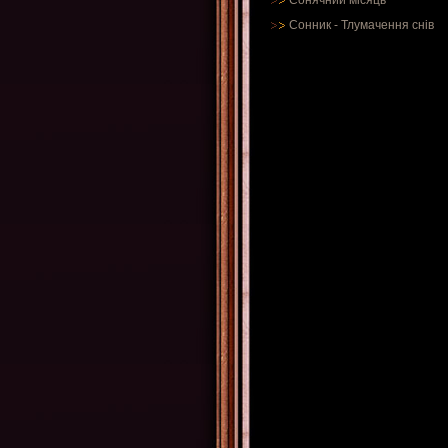
Сонячний місяць
Сонник
-
Тлумачення снів