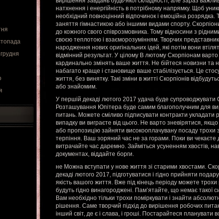
вирішення завдань будь-якої складності, але зараз важли
натхнення і енергійність в потрібному напрямку. Щоб уник
необхідний повноцінний відпочинок і емоційна розрядка. 
заняття гімнастикою або іншими видами спорту. Скорпіони
тня
до кожного свого співрозмовника. Тому відносини з рідним
своєю теплотою і взаєморозумінням. Творчих представникі
стопада
народження нових оригінальних ідей, які потім вони втіля
 грудня
відмінний результат. У цілому В лютому Скорпіонам варто 
кардинально змінять ваше життя. Не бійтеся новизни та н
набагато краще і становище ваше стабілізується. Це стос
о
життя, без винятку. Такі зміни в житті Скорпіонів відбуду
або знайомим.
я
У першій декаді лютого 2017 удача буде супроводжувати 
Розташування Юпітера буде самим благополучним для ви
питань. Можете сміливо підписувати контракти укладати рі
випадку ви виграєте від цього. Не варто зневірятися, якщ
або пропозицію зайняти високооплачувану посаду трохи 
терпіння. Ваш зоряний час не за горами. Поки ви чекаєте 
витрачайте час даремно. Займіться усуненням хвостів, на
документах, віддайте борги.
не Можна вступати у нове життя зі старими хвостами. Скор
декаді лютого 2017, підготуватися і гідно прийняти подарун
якість вашого життя. Вже під кінець періоду можете трох
будуть гідно винагороджені. Пам’ятайте, що немає такої сит
Вам необхідно тільки трохи поміркувати і знайти абсолют
рішення. Саме творчий підхід до вирішення робочих питан
інший світ, де є і слава, і гроші. Постарайтеся планувати в