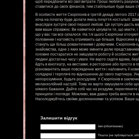
щоб передбачити всі свої витрати. Гроші люблять рахунок
ставитися до своїх фінансів, тим стабільніше буде ваше 
В особисте життя Скорпіонів в третій декаді лютого 2017 о
хоча на початку буде долати якесь почуття ностальгії. Шв
внаслідок зустрічі своєї першої любові. Ця зустріч дасть в
вам ваше справжнє. Ви навчитеся цінувати те, що маєте, і
що у вас так все склалося. На тлі цього Скорпіони оточуют
половинки і натомість отримають ще більше. Відносини в р
стануть ще більш романтичними і довірчими. Скорпіонів-о
знайомства, одне з яких може змінити долю представників
головне постаратися не змішувати роботу й особисте життя
людині достатньо часу і уваги. Не варто сидіти вдома, бері
йдіть в кінотеатр, на виставки, в ресторани або просто в го
різноманітить ваше повсякденне життя і наповнить її нови
солідарні і терплячі по відношенню до свого партнера. Ун
непорозуміння, будьте розсудливі. У Скорпіонів в заключн
меланхолійний настрій. Тому не варто змушувати себе що
ніякого бажання. Дайте собі час на роздуми, переглянете с
принципи і погляди. Можливо, вам давно треба внести в ни
Насолоджуйтесь своїми досягненнями та успіхом. Ваше щ
Залишити відгук
Імя (обов'язково)
Пошта (не публікується, об