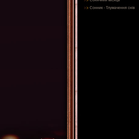
Сонячний місяць
Сонник
-
Тлумачення снів