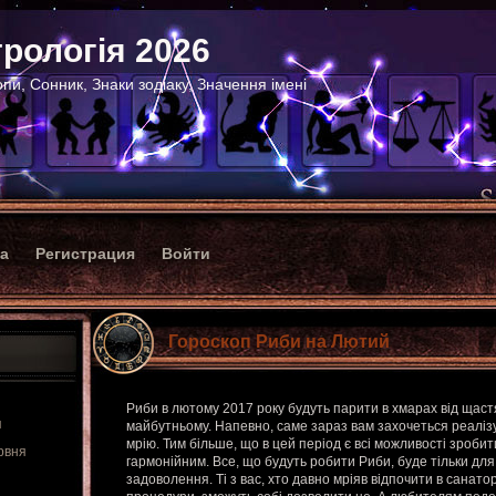
рологія 2026
пи, Сонник, Знаки зодіаку, Значення імені
ка
Регистрация
Войти
Гороскоп Риби на Лютий
Риби в лютому 2017 року будуть парити в хмарах від щаст
я
майбутньому. Напевно, саме зараз вам захочеться реаліз
мрію. Тим більше, що в цей період є всі можливості зроби
рвня
гармонійним. Все, що будуть робити Риби, буде тільки дл
задоволення. Ті з вас, хто давно мріяв відпочити в санатор