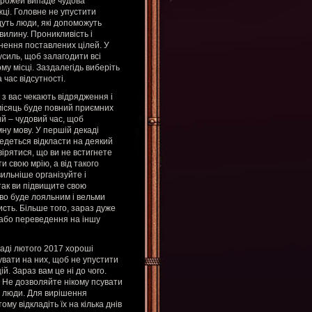
орожей випаде чудова
жці. Головне не упустити
дуть люди, які допоможуть
хвилину. Проникливість і
нення поставлених цілей. У
силь, щоб залагодити всі
у місці. Заздалегідь виберіть
 час відсутності.
з вас чекають відрядження і
 місяць буде повний приємних
й – чудовий час, щоб
ну мову. У першій декаді
ведеться відкласти на деякий
ірятися, що ви не встигнете
 свою мрію, а від такого
вильніше організуйте і
так ви підвищите свою
тво буде лояльним і вельми
сть. Більше того, зараз дуже
 або переведення на іншу
каді лютого 2017 хороші
гувати на них, щоб не упустити
й. Зараз вам це ні до чого.
 Не дозволяйте нікому псувати
ні люди. Для вирішення
му відкладіть їх на кілька днів