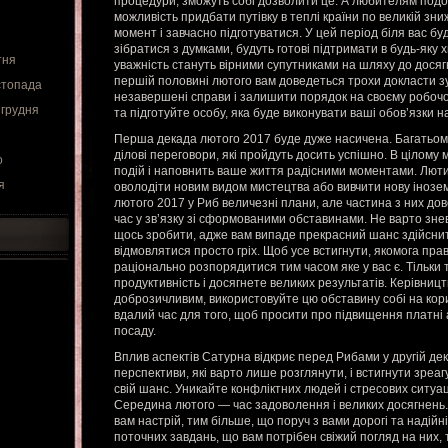
процедури, зможуть собі дозволити це. А любителям под
можливість придбати путівку в теплі країни по великій зни
момент і завчасно підготуватися. У цей період біля вас бу
зібратися з думками, будуть готові підтримати в будь-яку 
тня
уважність стануть вірними супутниками на шляху до досяг
першій половині лютого вам доведеться трохи докласти зу
стопада
незавершені справи і залишити порядок на своєму робочом
 грудня
та підготуйте особу, яка буде виконувати ваші обов’язки на
Перша декада лютого 2017 буде дуже насичена. Багатьом 
ділові переговори, які пройдуть досить успішно. В цілому
о
подій і наповнить ваше життя радісними моментами. Люти
я
оволодіти новим видом мистецтва або вивчити нову інозем
лютого 2017 у Риб величезні плани, але частина з них до
час у зв’язку зі сформованими обставинами. Не варто знев
щось зробити, адже вам випаде прекрасний шанс здійснити
відмовлятися просто гріх. Щоб усе встигнути, якомога пра
раціонально розпорядитися тим часом яке у вас є. Тільки 
продуктивність і досягнете великих результатів. Керівниц
доброзичливим, використовуйте цю обставину собі на кори
вдалий час для того, щоб просити про підвищення платні
посаду.
Вплив аспектів Сатурна відкриє перед Рибами у другій де
перспективи, які варто лише розглянути, і встигнути зреа
свій шанс. Уникайте конфліктних людей і стресових ситуаці
Середина лютого — час задоволення і великих досягнень.
вам настрій, тим більше, що поруч з вами дорогі та надій
поточних завдань, що вам потрібен свіжий погляд на них, то