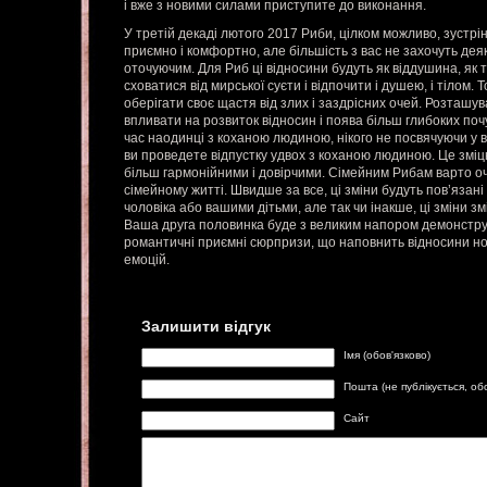
і вже з новими силами приступите до виконання.
У третій декаді лютого 2017 Риби, цілком можливо, зустрін
приємно і комфортно, але більшість з вас не захочуть де
оточуючим. Для Риб ці відносини будуть як віддушина, як 
сховатися від мирської суєти і відпочити і душею, і тілом. 
оберігати своє щастя від злих і заздрісних очей. Розташ
впливати на розвиток відносин і поява більш глибоких поч
час наодинці з коханою людиною, нікого не посвячуючи у 
ви проведете відпустку удвох з коханою людиною. Це зміцн
більш гармонійними і довірчими. Сімейним Рибам варто оч
сімейному житті. Швидше за все, ці зміни будуть пов’язан
чоловіка або вашими дітьми, але так чи інакше, ці зміни з
Ваша друга половинка буде з великим напором демонструв
романтичні приємні сюрпризи, що наповнить відносини но
емоцій.
Залишити відгук
Імя (обов'язково)
Пошта (не публікується, об
Сайт