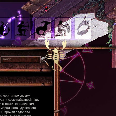
я, мріяти про своєму
увати свою найзаповітнішу
ти своє життя щасливим і
я морального і душевного
ії і пройти оздоровчі