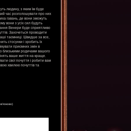
уть людину, з яким їм буде
який час розголошувати про них
тиха гавань, де вони зможуть
Тому вони з усіх сил будуть
ування Венери буде сприятливо
уттів. Захочеться проводити
ваші таємниці. Швидше за все,
ить стосунки і зробить їх
ікувати приємних змін в
і з близькими родичами вашого
мінять ваше життя на краще.
ати свої почуття і робити вам
вою хвилею почуттів та
ов'язково)