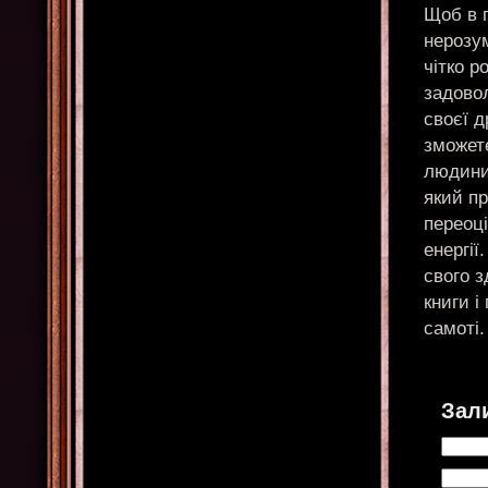
Щоб в 
нерозум
чітко р
задовол
своєї д
зможете
людини.
який п
переоці
енергії
свого з
книги і
самоті.
Зал