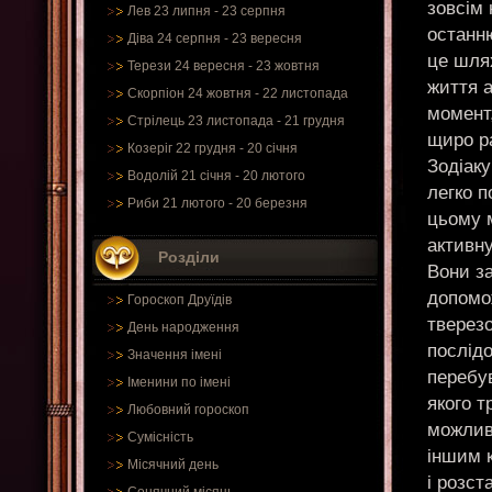
зовсім 
Лев 23 липня - 23 серпня
останню
Діва 24 серпня - 23 вересня
це шлях
Терези 24 вересня - 23 жовтня
життя а
Скорпіон 24 жовтня - 22 листопада
момент
Стрілець 23 листопада - 21 грудня
щиро р
Козеріг 22 грудня - 20 січня
Зодіак
Водолій 21 січня - 20 лютого
легко 
Риби 21 лютого - 20 березня
цьому м
активну
Розділи
Вони з
допомож
Гороскоп Друїдів
тверезо
День народження
послідо
Значення імені
перебув
Іменини по імені
якого 
Любовний гороскоп
можливі
Сумісність
іншим 
Місячний день
і розст