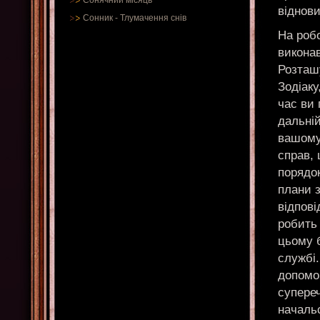
Сонячний місяць
віднови
Сонник
-
Тлумачення снів
На робо
виконав
Розташ
Зодіаку
час ви 
дальній
вашому
справ, 
порядок
плани з
відпові
робить 
цьому 
службі.
допомо
супере
начальс