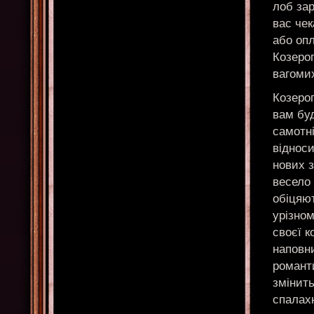
лоб за
вас чек
або оп
Козерог
вагоми
Козерог
вам буд
самотн
віднос
нових 
весело 
обіцяют
урізно
своєї к
наповни
романт
змінить
спалах