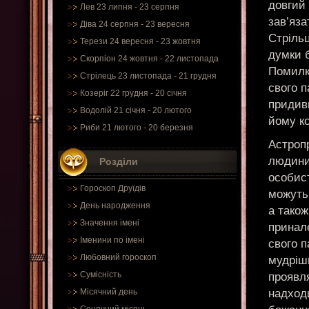
довгий 
Лев 23 липня - 23 серпня
зав’яз
Діва 24 серпня - 23 вересня
Стрільц
Терези 24 вересня - 23 жовтня
думки б
Скорпіон 24 жовтня - 22 листопада
Помилка
Стрілець 23 листопада - 21 грудня
свого п
Козеріг 22 грудня - 20 січня
придив
Водолій 21 січня - 20 лютого
йому ко
Риби 21 лютого - 20 березня
Астропр
людини 
Розділи
особист
Гороскоп Друїдів
можуть 
День народження
а також
Значення імені
принал
Іменини по імені
свого п
Любовний гороскоп
мудріш
Сумісність
проявля
надходи
Місячний день