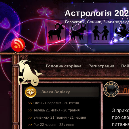
Астрологія 20
Гороскопи, Сонник, Знаки зодіаку
Головна сторінка
Регистрация
Вой
Л
Знаки Зодіаку
Овен 21 березня - 20 квітня
З прих
Телець 21 квітня - 20 травня
про св
Близнюки 21 травня - 21 червня
питання
Рак 22 червня - 22 липня