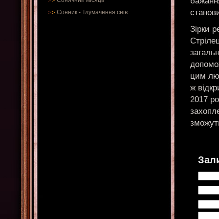
бажанн
Сонячний місяць
станов
Сонник
-
Тлумачення снів
Зірки р
Стріле
загаль
допомож
цим люд
ж відкр
2017 ро
захопл
зможут
Зал