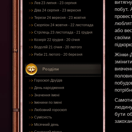
витягну
Лев 23 липня - 23 серпня
побут. 
Діва 24 серпня - 23 вересня
провест
Терези 24 вересня - 23 жовтня
люблять
Скорпіон 24 жовтня - 22 листопада
або вес
Стрілець 23 листопада - 21 грудня
своїми 
Козеріг 22 грудня - 20 січня
підкорю
Водолій 21 січня - 20 лютого
Жінки-Д
Риби 21 лютого - 20 березня
змінити
вивченн
Розділи
полови
Гороскоп Друїдів
побудов
День народження
потрібн
Значення імені
Самотні
Іменини по імені
людину 
Любовний гороскоп
бути о
Сумісність
закохан
Місячний день