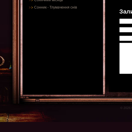
Сонячний місяць
Сонник
-
Тлумачення снів
Зал
© 2026 