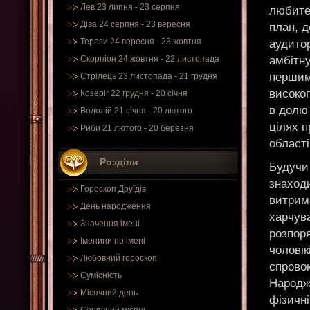
Лев 23 липня - 23 серпня
любите
Діва 24 серпня - 23 вересня
план, 
Терези 24 вересня - 23 жовтня
аудитор
амбітну
Скорпіон 24 жовтня - 22 листопада
першим
Стрілець 23 листопада - 21 грудня
високог
Козеріг 22 грудня - 20 січня
в долю
Водолій 21 січня - 20 лютого
цілях п
Риби 21 лютого - 20 березня
області
Розділи
Будучи
знаходи
Гороскоп Друїдів
витрима
День народження
харчув
Значення імені
розпоря
Іменини по імені
чоловік
Любовний гороскоп
спровок
Сумісність
Народже
Місячний день
фізичні