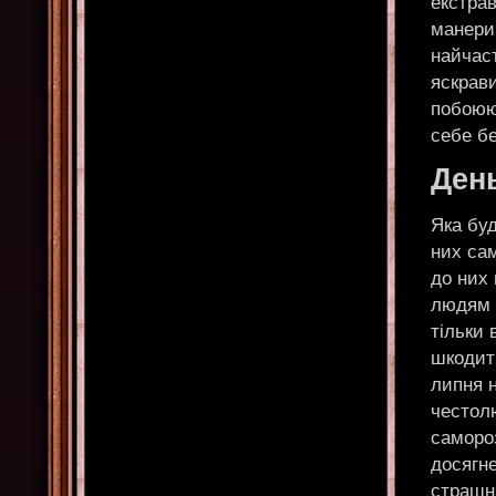
екстрав
манери 
найчаст
яскрави
побоюют
себе б
Ден
Яка буд
них сам
до них
людям 
тільки
шкодити
липня н
честолю
самороз
досягне
страшні