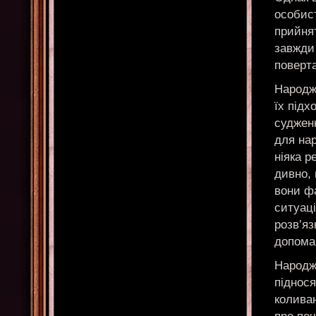
особис
прийнят
завжди 
поверт
Народж
їх підх
суджен
для нар
ніяка р
дивно, 
вони ф
ситуаці
розв’яз
допома
Народже
піднося
коливан