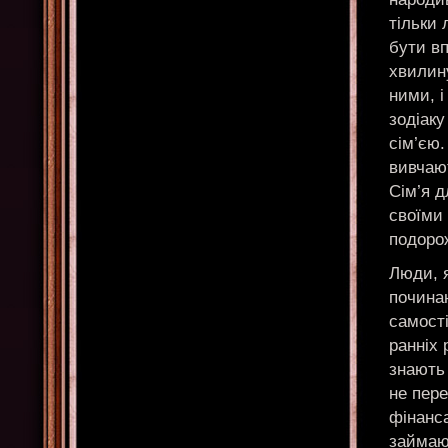
тільки 
бути вп
хвилин
ними, і
зодіаку
сім’єю.
вивчают
Сім’я д
своїми
подорож
Люди, 
починаю
самості
ранніх 
знають 
не пере
фінанс
займают