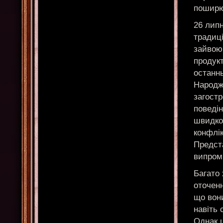
поширю
26 лип
традиці
зайвою
продукт
останнь
Народже
загостр
поведі
швидко
конфлік
Предст
випром
Багато
оточенн
що вони
навіть
Однак ц