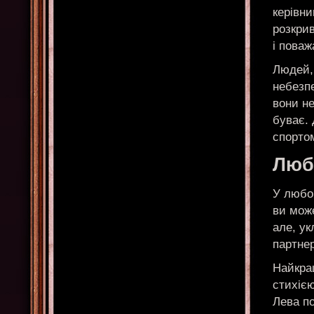
керівни
розкрив
і поваж
Людей,
небезп
вони не
буває. 
спортом
Любо
У любов
ви може
але, у
партне
Найкра
стихіє
Лева по