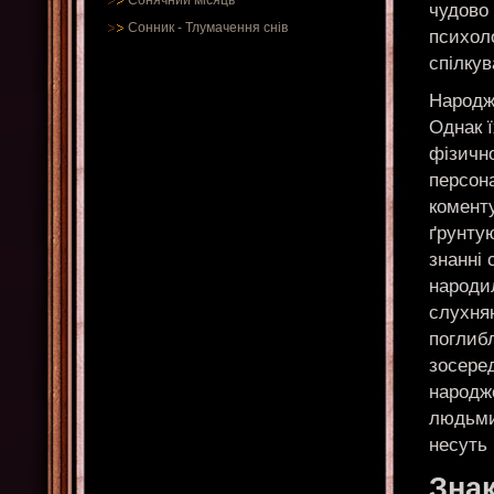
Сонячний місяць
чудово
Сонник
-
Тлумачення снів
психол
спілкув
Народж
Однак ї
фізично
персона
коменту
ґрунтую
знанні
народи
слухня
поглиб
зосере
народж
людьми.
несуть 
Знак