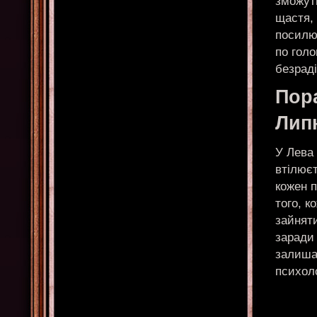
зможут
щастя, 
посилюв
по голо
безраді
Пор
Лип
У Лева
втілюєт
кожен п
того, к
зайняти
заради 
залиша
психол