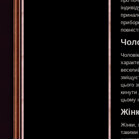
про поч
індивід
принале
приборк
повніст
Чол
Чолові
характ
веселий
зміщуєт
цього з
кинути 
цьому н
Жін
Жінки, 
такими 