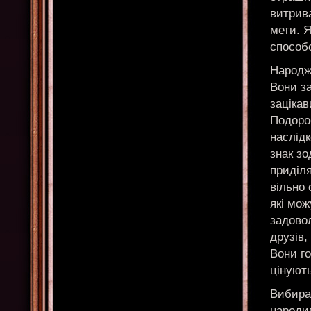
витрив
мети. 
способо
Народже
Вони з
зацікав
Подоро
наслідк
знак зо
приділя
вільно 
які мож
задово
друзів,
Вони го
цінують
Вибира
народив