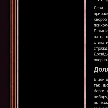
Леви –
природо
хвороб
психоло
Більшіс
патолог
стикат
стражда
Досвід
опорно-
Доля
В цей д
такі, щ
борги. 
вибору,
шляхом 