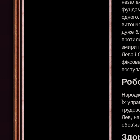
незале
фундаме
одного.
витонче
дуже бл
протил
змирит
Лева і 
фіксова
поступ
Робо
Народже
Їх упра
трудово
Лев, на
обов’яз
Здо