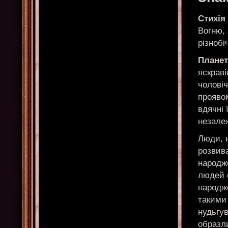
Стихія
Вогню, 
різнобі
Планет
яскраві
чоловіч
проявом
вдячні 
незалеж
Люди, 
розвив
народже
людей 
народже
такими 
нудьгу
образл