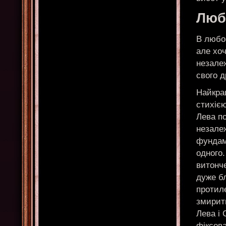
Любо
В любов
але хоч
незале
свого д
Найкра
стихіє
Лева по
незале
фундаме
одного.
витонче
дуже бл
протил
змирит
Лева і 
фіксова