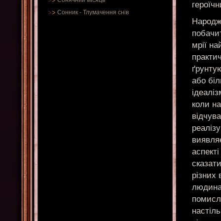
Сонячний місяць
героїч
Сонник
-
Тлумачення снів
Народж
побачит
мрії на
практич
ґрунтую
або біл
ідеаліз
коли н
відчув
реаліз
виявляє
аспект
сказат
різних 
людина.
помислі
настіль