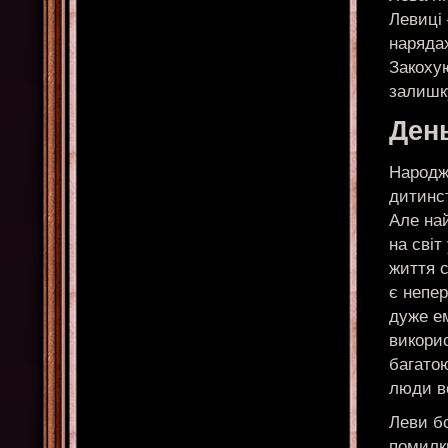
Левиці 
нарядах
Закохую
залишк
Ден
Народже
дитинст
Але най
на світ
життя с
є непе
дуже ем
викорис
багато
люди в
Леви б
помилки