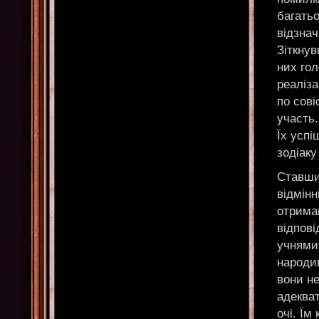
багатьо
відзнач
Зіткну
них го
реаліза
по сові
участь.
Їх успі
зодіаку
Ставши
відмінн
отриман
відпов
учнями.
народив
вони не
адеква
очі. Їм