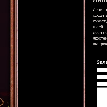
Леви, н
сходят
користу
цілей і
досягн
якостей
відігра
Зал