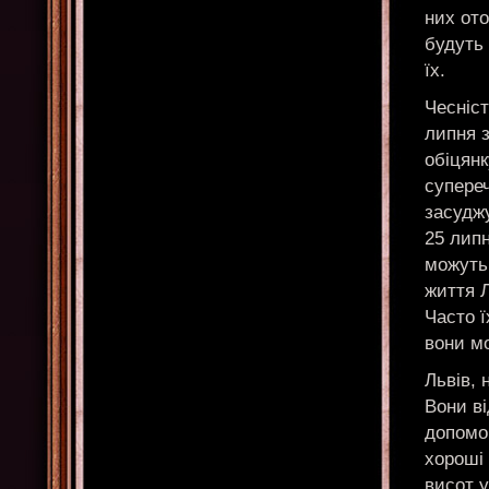
них ото
будуть 
їх.
Чесніст
липня з
обіцянк
супере
засудж
25 лип
можуть 
життя Л
Часто ї
вони мо
Львів, 
Вони ві
допомог
хороші 
висот у