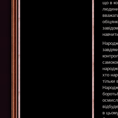
що в ко
людини
вважати
обіцянк
завідом
навчити
Народже
завдяки
контрол
самоко
народж
хто на
тільки 
Народж
боротьб
осмисле
відбуде
в цьом