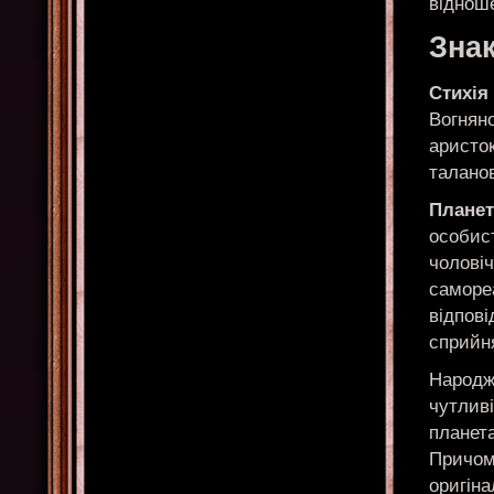
віднош
Знак
Стихія
Вогняно
аристок
таланов
Планет
особист
чоловіч
самореа
відпові
сприйня
Народже
чутливі
планет
Причому
оригіна