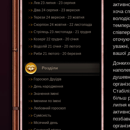
Лев 23 липня - 23 серпня
активно
Діва 24 серпня - 23 вересня
хоча сп
Терези 24 вересня - 23 жовтня
володі
темпер
Скорпіон 24 жовтня - 22 листопада
співпер
Стрілець 23 листопада - 21 грудня
оточую
Козеріг 22 грудня - 20 січня
уважні,
Водолій 21 січня - 20 лютого
вашої 
Риби 21 лютого - 20 березня
Донких
Розділи
наполег
душевно
Гороскоп Друїдів
органі
День народження
Стабілі
Значення імені
більш 
Іменини по імені
липня к
Любовний гороскоп
активно
Сумісність
позбави
Місячний день
організ