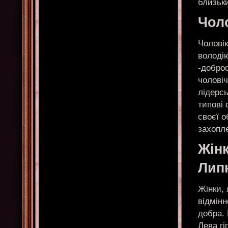
близьки
Чол
Чоловік
володі
-доброс
чоловіч
лідерсь
типові 
своєї о
захопле
Жін
Лип
Жінки,
відмінн
добра. 
Лева гі