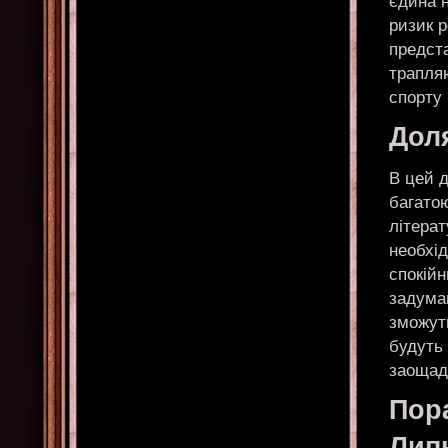
єдина 
ризик р
предста
трапля
спорту 
Доля
В цей 
багато
літерат
необхід
спокій
задума
зможут
будуть 
заощад
Пор
Лип