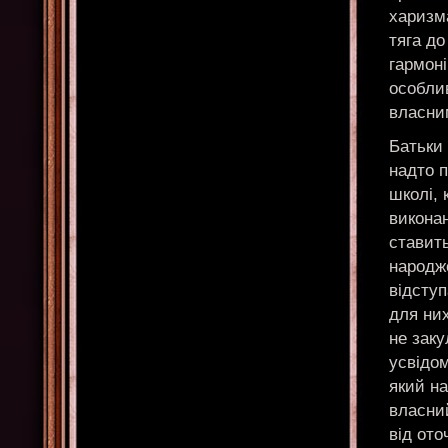
харизма
тяга до
гармоні
особли
власни
Батьки 
надто п
школі, 
виконан
ставит
народже
відступ
для них
не заку
усвідо
який на
власний
від от