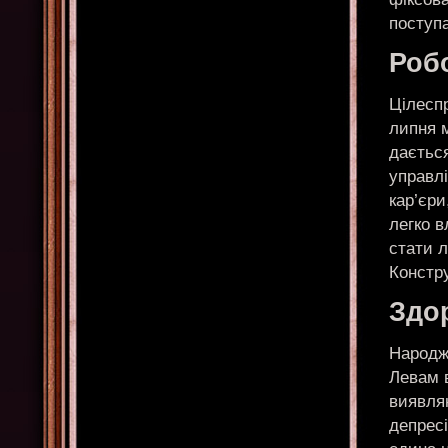
поступ
Робо
Цілеспр
липня 
даєтьс
управл
кар’єри
легко в
стати л
Констру
Здо
Народж
Левам 
виявля
депресі